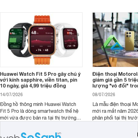
Watch S.
ngày.
Huawei Watch Fit 5 Pro gây chú ý
Điện thoại Motoro
với kính sapphire, viền titan, pin
giảm giá gần 5 tri
10 ngày, giá 4,99 triệu đồng
lượng "vô đối" tr
14/07/2026
08/07/2026
Đồng hồ thông minh Huawei Watch
Là mẫu điện thoại Mo
Fit 5 Pro là dòng smartwatch thế hệ
mới ra mắt năm 202
mới vừa được bán ra tại thị trường
phân phối tại thị trư
Việt Nam năm 2026. Sản phẩm phát
Motorola Signature
huy thế mạnh từ thế hệ tiền nhiệm với
khúc cao cấp. Hiện 