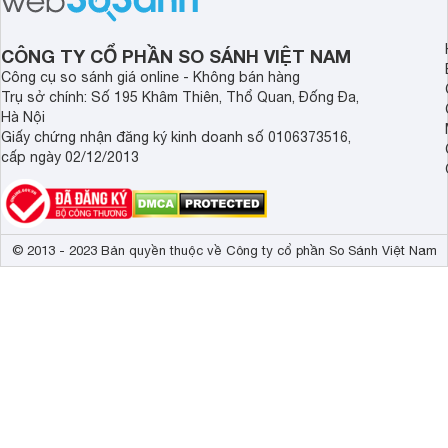
thiết kế thời thượng cùng nhiều tính
được nhiều đại lý á
năng hiện đại.
trình giảm giá hấp d
thêm một lựa chọn c
CÔNG TY CỔ PHẦN SO SÁNH VIỆT NAM
người dùng Việt.
Công cụ so sánh giá online - Không bán hàng
Trụ sở chính: Số 195 Khâm Thiên, Thổ Quan, Đống Đa,
Hà Nội
Giấy chứng nhận đăng ký kinh doanh số 0106373516,
cấp ngày 02/12/2013
© 2013 - 2023 Bản quyền thuộc về Công ty cổ phần So Sánh Việt Nam