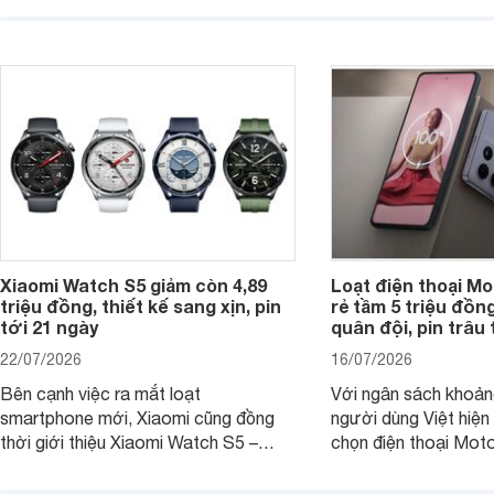
của nhiều khách hàng.
nhiên, mức độ giảm 
máy có sự khác biệt 
Xiaomi Watch S5 giảm còn 4,89
Loạt điện thoại Mo
triệu đồng, thiết kế sang xịn, pin
rẻ tầm 5 triệu đồn
tới 21 ngày
quân đội, pin trâu
22/07/2026
16/07/2026
Bên cạnh việc ra mắt loạt
Với ngân sách khoảng
smartphone mới, Xiaomi cũng đồng
người dùng Việt hiện
thời giới thiệu Xiaomi Watch S5 –
chọn điện thoại Mot
phiên bản nâng cấp mới nhất của
với các nhu cầu sử d
dòng đồng hồ thông minh cao cấp
giải trí, chụp ảnh đế