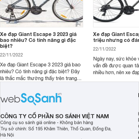
Xe đạp Giant Escape 3 2023 giá
Xe đạp Giant Escap
bao nhiêu? Có tính năng gì đặc
triệu nhưng có đá
biệt?
22/11/2022
22/11/2022
Ngày nay, sức khỏe 
Xe đạp Giant Escape 3 2023 giá bao
vấn đề được quan t
nhiêu? Có tính năng gì đặc biệt? Đây
nhiều hơn, nên xe đạ
là thắc mắc thường thấy trên trang
chóng trở thành phư
tìm kiếm Google. Chúng tôi sẽ giúp
đông đảo người dùng
bạn giải đáp trong bài viết ngay sau
học, đi làm. Nổi bật 
đây. Cùng đón xem nhé.
Giant Escape 1. Vậy
Escape 1 giá 16 triệ
tiền không?
CÔNG TY CỔ PHẦN SO SÁNH VIỆT NAM
Công cụ so sánh giá online - Không bán hàng
Trụ sở chính: Số 195 Khâm Thiên, Thổ Quan, Đống Đa,
Hà Nội