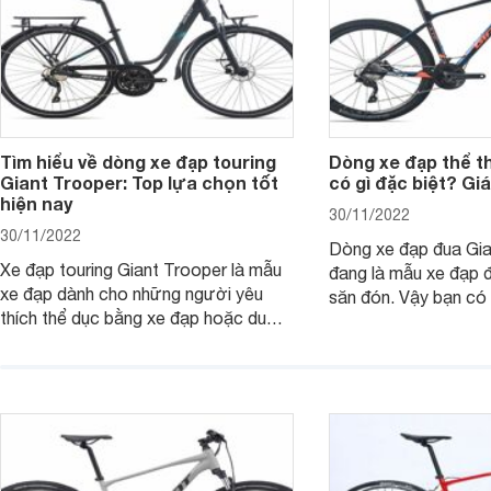
Tìm hiểu về dòng xe đạp touring
Dòng xe đạp thể t
Giant Trooper: Top lựa chọn tốt
có gì đặc biệt? Gi
hiện nay
30/11/2022
30/11/2022
Dòng xe đạp đua Gia
Xe đạp touring Giant Trooper là mẫu
đang là mẫu xe đạp 
xe đạp dành cho những người yêu
săn đón. Vậy bạn có 
thích thể dục bằng xe đạp hoặc du
mẫu xe đạp là bao n
lịch bằng xe đạp. Dòng xe này có
Tham khảo bài viết 
những tính năng gì đặc biệt? Các mẫu
thêm thông tin.
xe nào đang được ưa chuộng nhất
hiện nay?