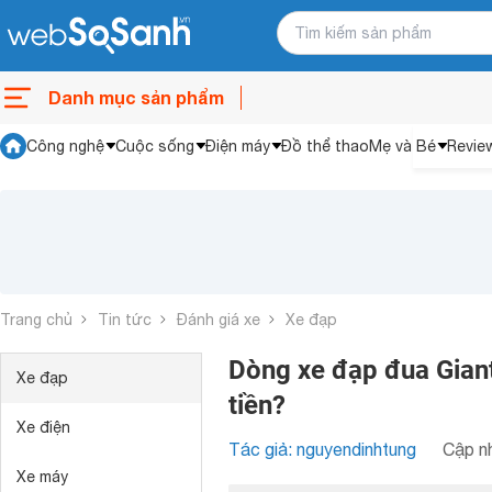
Danh mục sản phẩm
Công nghệ
Cuộc sống
Điện máy
Đồ thể thao
Mẹ và Bé
Revie
Trang chủ
Tin tức
Đánh giá xe
Xe đạp
Dòng xe đạp đua Giant
Xe đạp
tiền?
Xe điện
Tác giả: nguyendinhtung
Cập nh
Xe máy