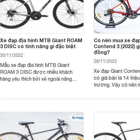
Xe đạp địa hình MTB Giant ROAM
Có nên mua xe đạp
3 DISC có tính năng gì đặc biệt
Contend 3 (2022) gi
đồng?
30/11/2022
28/11/2022
Mẫu xe đạp địa hình MTB Giant
Xe đạp Giant Conten
ROAM 3 DISC được nhiều khách
có giá bán là 14 triệu
hàng yêu thích bởi vẻ ngoài năng
trường. Vậy có nên
động cùng những tính năng vượt trội.
với mức giá cao như
Cùng tìm hiểu kỹ hơn về dòng xe này
Bài viết dưới đây sẽ 
thông qua bài viết sau nhé.
câu hỏi này nhé.