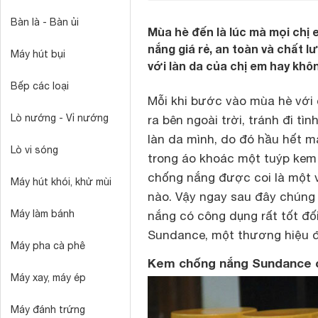
Bàn là - Bàn ủi
Mùa hè đến là lúc mà mọi chị
nắng giá rẻ, an toàn và chất
Máy hút bụi
với làn da của chị em hay khô
Bếp các loại
Mỗi khi bước vào mùa hè với
Lò nướng - Vỉ nướng
ra bên ngoài trời, tránh đi t
làn da mình, do đó hầu hết m
Lò vi sóng
trong áo khoác một tuýp kem 
chống nắng được coi là một v
Máy hút khói, khử mùi
nào. Vậy ngay sau đây chúng 
Máy làm bánh
nắng có công dụng rất tốt đố
Sundance, một thương hiệu 
Máy pha cà phê
Kem chống nắng Sundance c
Máy xay, máy ép
Máy đánh trứng