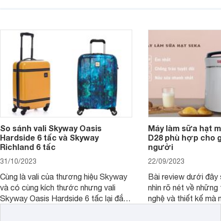
ngay trong bài viết sau.
hơn về dòng máy này
So sánh vali Skyway Oasis
Máy làm sữa hạt m
Hardside 6 tấc và Skyway
D28 phù hợp cho gi
Richland 6 tấc
người
31/10/2023
22/09/2023
Cùng là vali của thương hiệu Skyway
Bài review dưới đây 
và có cùng kích thước nhưng vali
nhìn rõ nét về những 
Skyway Oasis Hardside 6 tấc lại đắt
nghệ và thiết kế mà
hơn Vali Skyway Richland 6 tấc tận 1
Seka LN-D28 sở hữu
triệu đồng.
thể đưa ra quyết địn