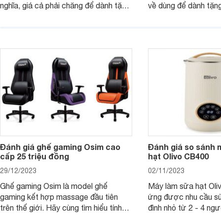
nghĩa, giá cả phải chăng để dành tặng
về dùng để dành tặng
cho người thân, bạn bè, đồng nghiệp.
bè hoặc để chưng tr
Hãy để Websosanh.vn giới thiệu cho
tiên. Trong bài viết
bạn 7 mẫu hộp quà Tết giá tầm 300k
sẽ giới thiệu cho bạ
- 500k đẹp mắt nhé.
2025 mới vừa sang, 
mua sắm cuối năm.
Đánh giá ghế gaming Osim cao
Đánh giá so sánh 
cấp 25 triệu đồng
hạt Olivo CB400
29/12/2023
02/11/2023
Ghế gaming Osim là model ghế
Máy làm sữa hạt Ol
gaming kết hợp massage đầu tiên
ứng được nhu cầu sử
trên thế giới. Hãy cùng tìm hiểu tính
đình nhỏ từ 2 - 4 ng
năng và chất lượng của sản phẩm
qua bài đánh giá dướ