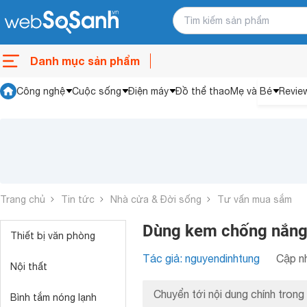
Danh mục sản phẩm
Công nghệ
Cuộc sống
Điện máy
Đồ thể thao
Mẹ và Bé
Revie
Trang chủ
Tin tức
Nhà cửa & Đời sống
Tư vấn mua sắm
Dùng kem chống nắng 
Thiết bị văn phòng
Tác giả: nguyendinhtung
Cập nh
Nội thất
Chuyển tới nội dung chính trong 
Bình tắm nóng lạnh