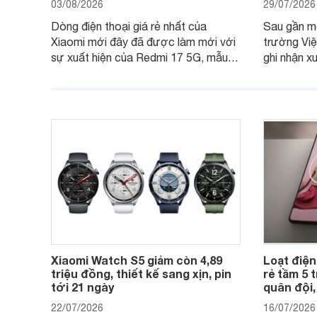
03/08/2026
29/07/2026
Dòng điện thoại giá rẻ nhất của
Sau gần mộ
Xiaomi mới đây đã được làm mới với
trường Việ
sự xuất hiện của Redmi 17 5G, mẫu
ghi nhận x
máy đang nhận được sự quan tâm
cửa hàng p
của nhiều khách hàng.
nhiên, mứ
máy có sự 
Xiaomi Watch S5 giảm còn 4,89
Loạt điện
triệu đồng, thiết kế sang xịn, pin
rẻ tầm 5 
tới 21 ngày
quân đội,
22/07/2026
16/07/2026