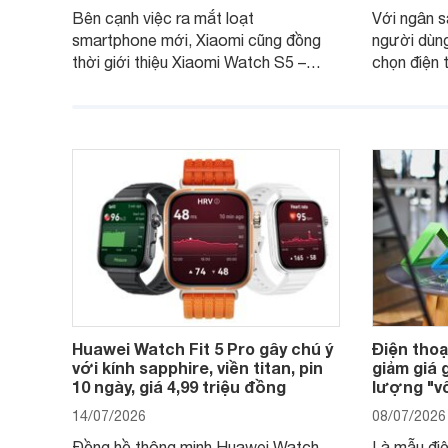
Bên cạnh việc ra mắt loạt
Với ngân s
smartphone mới, Xiaomi cũng đồng
người dùng
thời giới thiệu Xiaomi Watch S5 –
chọn điện 
phiên bản nâng cấp mới nhất của
với các nh
dòng đồng hồ thông minh cao cấp
giải trí, c
Watch S.
ngày.
Huawei Watch Fit 5 Pro gây chú ý
Điện thoạ
với kính sapphire, viền titan, pin
giảm giá 
10 ngày, giá 4,99 triệu đồng
lượng "vô
14/07/2026
08/07/2026
Đồng hồ thông minh Huawei Watch
Là mẫu điệ