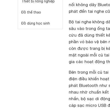
Thiết bị nông nghiệp
nối không dây Bluet
phát đến tai nghe cũ
Đồ thể thao
Bộ tai nghe không dâ
Đồ dùng học sinh
sâu vào trong ống ta
cứu đã dùng thiết kế
phần vỏ bảo vệ bên n
còn được trang bị kè
mặt ngoài mỗi củ ta
gia các hoạt động th
Bên trong mỗi củ tai
điện điều khiển hoạt
phát Bluetooth như s
nhau nhờ chuẩn kết 
nhắn, bộ sạc di độn
cáp sạc micro USB đ