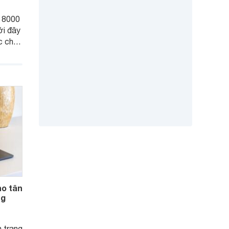
n 8000
ới đây
c cho
o tân
ng
 trang