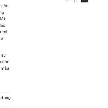
 việc
ãng
iết
đeo
 tai
he
ừ sự
a con
g mẫu
htung