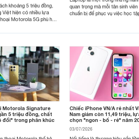
ách khoảng 5 triệu đồng,
quan trọng mà mỗi tân sinh viên
 Việt hiện có nhiều lựa
chuẩn bị để phục vụ việc học tậ
thoại Motorola 5G phù hợp
nghiên cứu và cả nhu cầu làm t
u cầu sử dụng phổ biến, từ
Nếu ưu tiên một thiết bị gọn nhẹ
hụp ảnh đến làm việc hằng
năng ổn định, bền bỉ cùng mức 
tiếp cận, dưới đây là những mẫ
MacBook đáng cân nhắc dành 
tân sinh viên.
i Motorola Signature
Chiếc iPhone VN/A rẻ nhất V
gần 5 triệu đồng, chất
Nam giảm còn 11,49 triệu, lự
 đối" trong phân khúc
chọn "ngon - bổ - rẻ" năm 2
03/07/2026
n thoại Motorola thế hệ
Nổi tiếng là thương hiệu gắn liền