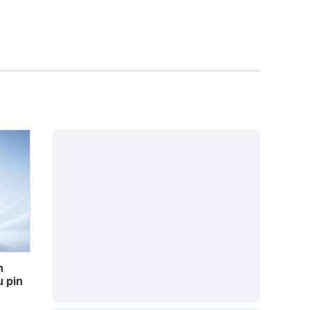
n
 pin