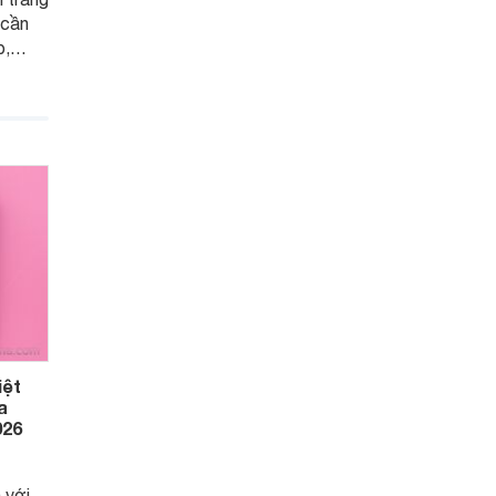
 cần
p,
hêm.
, hiệu
giá dễ
u
cho
iệt
a
026
 với