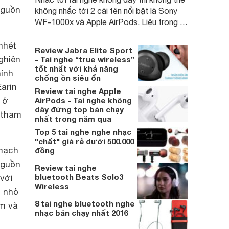
nguồn
không nhắc tới 2 cái tên nổi bật là Sony
WF-1000x và Apple AirPods. Liệu trong 2
đối thủ này thì tai nghe không dây nào cho
người dùng trải nghiệm tốt hơn ? Hãy
nhét
Review Jabra Elite Sport
cùng Websosanh.vn so sánh ngay để có
ghiên
- Tai nghe “true wireless”
kết luận rõ ràng nhất nhé!
tốt nhất với khả năng
hính
chống ồn siêu ổn
Earin
Review tai nghe Apple
 ở
AirPods - Tai nghe không
dây đứng top bán chạy
 tham
nhất trong năm qua
Top 5 tai nghe nghe nhạc
"chất" giá rẻ dưới 500.000
 mạch
đồng
nguồn
Review tai nghe
bluetooth Beats Solo3
 với
Wireless
n nhỏ
8 tai nghe bluetooth nghe
m và
nhạc bán chạy nhất 2016