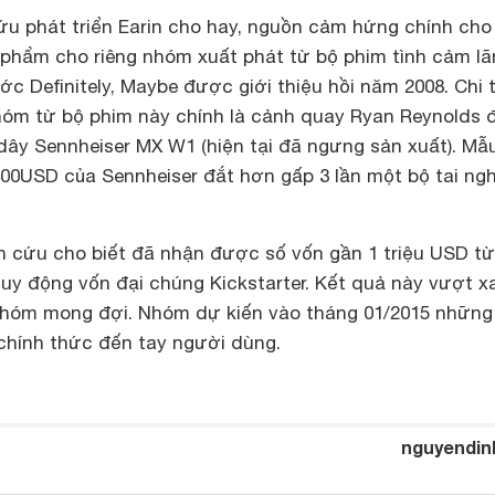
u phát triển Earin cho hay, nguồn cảm hứng chính cho
n phẩm cho riêng nhóm xuất phát từ bộ phim tình cảm l
c Definitely, Maybe được giới thiệu hồi năm 2008. Chi t
óm từ bộ phim này chính là cảnh quay Ryan Reynolds 
ây Sennheiser MX W1 (hiện tại đã ngưng sản xuất). Mẫu
400USD của Sennheiser đắt hơn gấp 3 lần một bộ tai ng
ên cứu cho biết đã nhận được số vốn gần 1 triệu USD t
huy động vốn đại chúng Kickstarter. Kết quả này vượt x
nhóm mong đợi. Nhóm dự kiến vào tháng 01/2015 nhữn
 chính thức đến tay người dùng.
nguyendin