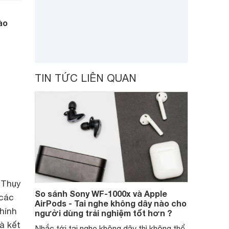
ào
TIN TỨC LIÊN QUAN
 Thụy
So sánh Sony WF-1000x và Apple
 các
AirPods - Tai nghe không dây nào cho
hính
người dùng trải nghiệm tốt hơn ?
à kết
Nhắc tới tai nghe không dây thì không thể