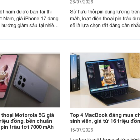
26/07/2026
t năm được bán tại thị
Sở hữu thỏi pin dung lượng trê
t Nam, giá iPhone 17 đang
mAh, loạt điện thoại pin trâu dư
u hướng giảm sâu tại nhiều
sẽ là lựa chọn rất đáng cân nhắ
hân phối chính hãng. Tuy
người dùng Việt.
c độ giảm giữa các dòng
khác biệt lớn.
 thoại Motorola 5G giá
Top 4 MacBook đáng mua ch
triệu đồng, bền chuẩn
sinh viên, giá từ 16 triệu đồ
 pin trâu tới 7000 mAh
15/07/2026
Laptop là một trong những hành