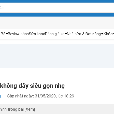
Khác
 Bé
Review sách
Sức khoẻ
Đánh giá xe
Nhà cửa & Đời sống
e không dây siêu gọn nhẹ
g
Cập nhật ngày: 31/05/2020, lúc 18:26
hính trong bài
[Xem]