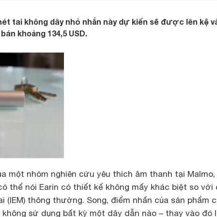
ét tai không dây nhỏ nhắn này dự kiến sẽ được lên kệ v
 bán khoảng 134,5 USD.
của một nhóm nghiên cứu yêu thích âm thanh tại Malmo,
 có thể nói Earin có thiết kế không mấy khác biệt so với
tai (IEM) thông thường. Song, điểm nhấn của sản phẩm c
n không sử dụng bất kỳ một dây dẫn nào – thay vào đó l