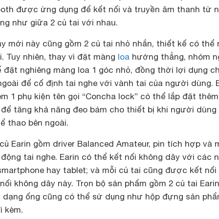
ooth được ứng dụng để kết nối và truyền âm thanh từ 
ng như giữa 2 củ tai với nhau.
y mới này cũng gồm 2 củ tai nhỏ nhắn, thiết kế có thể 
i. Tuy nhiên, thay vì đặt màng
loa
hướng thẳng, nhóm n
 đặt nghiêng màng loa 1 góc nhỏ, đồng thời lợi dụng c
goài để cố định tai nghe với vành tai của người dùng. 
m 1 phụ kiện tên gọi “Concha lock” có thể lắp đặt thêm
i để tăng khả năng đeo bám cho thiết bị khi người dùng
ể thao bên ngoài.
 củ Earin gồm driver Balanced Amateur, pin tích hợp và
 động tai nghe. Earin có thể kết nối không dây với các 
martphone hay tablet; và mỗi củ tai cũng được kết nối
nối không dây này. Trọn bộ sản phẩm gồm 2 củ tai Eari
g dạng ống cũng có thể sử dụng như hộp đựng sản phẩ
i kèm.