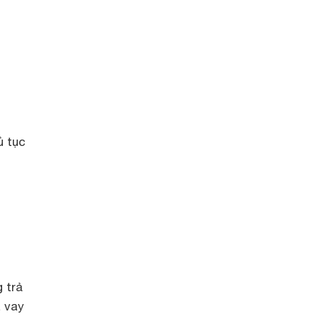
ủ tục
 trả
ã vay