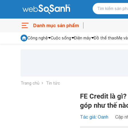
Danh mục sản phẩm
Công nghệ
Cuộc sống
Điện máy
Đồ thể thao
Mẹ và
Trang chủ
Tin tức
FE Credit là gì
góp như thế nà
Tác giả: Oanh
Cập nh