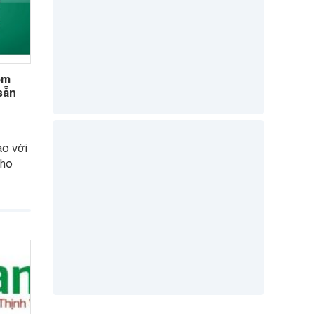
êm
sẵn
áo với
cho