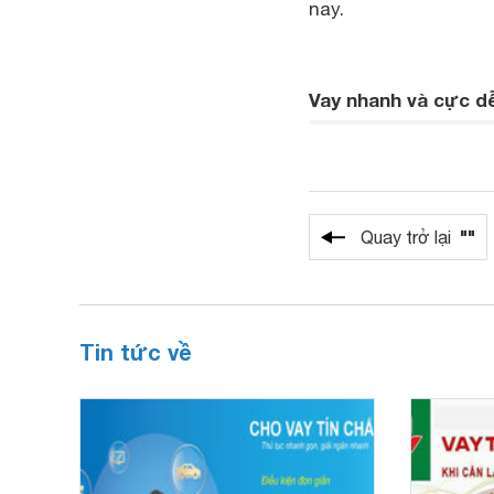
nay.
Vay nhanh và cực d
""
Quay trở lại
Tin tức về