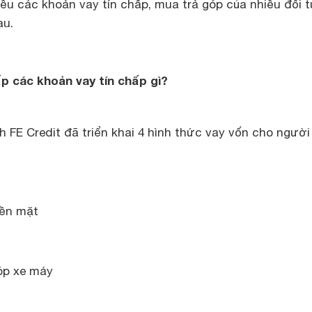
iều các khoản vay tín chấp, mua trả góp của nhiều đối 
au.
ấp các khoản vay tín chấp gì?
h FE Credit đã triển khai 4 hình thức vay vốn cho người 
iền mặt
óp xe máy