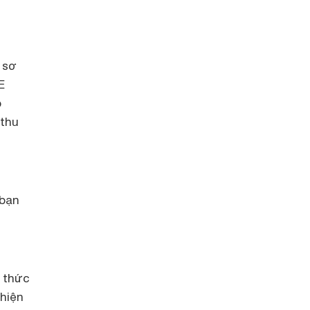
 sơ
E
p
 thu
 bạn
h thức
 hiện