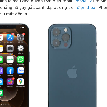
hính là màu độc quyền trên điện thoại
iPhone 12
Pro Ma
 chẳng hề gay gắt, xanh đại dương trên
điện thoại
iPho
dịu mắt đến lạ.