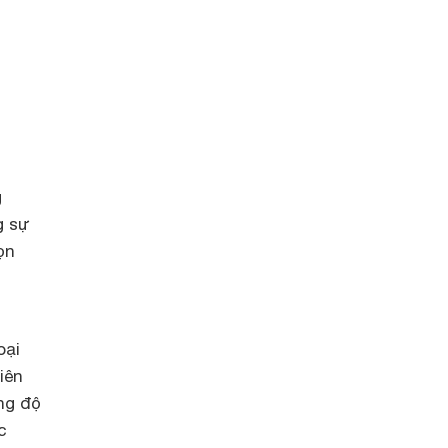
g
g sự
ọn
oại
iên
ng độ
c