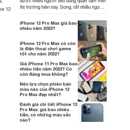
được nhiều người tiêu dùng quan tâm trên
x.
thị trường hiện nay. Song, rất nhiều người
ne 12
tiêu dùng băn khoăn về giá của chiếc
smartphone này bao nhiêu tiền? Chúng ta
iPhone 12 Pro Max giá bao
cùng tìm hiểu chi tiết qua bài viết dưới đây.
nhiêu năm 2022?
iPhone 12 Pro Max có còn
là điện thoại chơi game
tốt cho năm 2022?
Giá iPhone 11 Pro Max bao
nhiêu tiền năm 2022? Có
còn đáng mua không?
Nên lựa chọn phiên bản
màu nào của iPhone 12
Pro Max đẹp nhất?
Đánh giá chi tiết iPhone 12
Pro Max: giá bao nhiêu
tiền, có những màu sắc
nào?