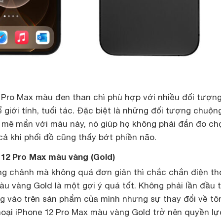
2 Pro Max màu đen than chì phù hợp với nhiều đối tượn
giới tính, tuổi tác. Đặc biệt là những đối tượng chuộn
ng mê mẩn với màu này, nó giúp họ không phải đắn đo ch
cả khi phối đồ cũng thấy bớt phiền não.
e 12 Pro Max màu vàng (Gold)
ng chảnh mà không quá đơn giản thì chắc chắn điện th
u vàng Gold là một gợi ý quá tốt. Không phải lần đầu t
 vào trên sản phẩm của mình nhưng sự thay đổi về tô
hoại iPhone 12 Pro Max màu vàng Gold trở nên quyền lự