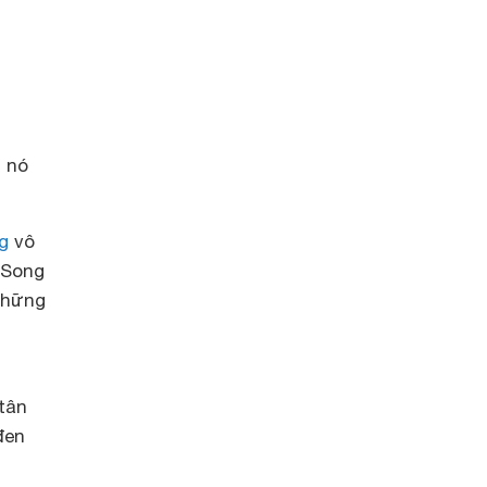
n nó
g
vô
 Song
những
 tân
đen