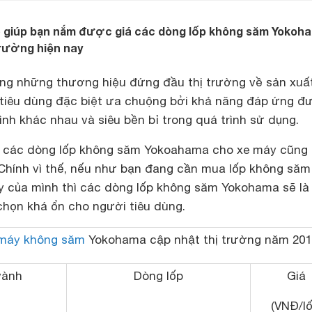
ẽ giúp bạn nắm được giá các dòng lốp không săm Yokoh
trường hiện nay
ng những thương hiệu đứng đầu thị trường về sản xuất
 tiêu dùng đặc biệt ưa chuộng bởi khả năng đáp ứng đ
hình khác nhau và siêu bền bỉ trong quá trình sử dụng.
hì các dòng lốp không săm Yokoahama cho xe máy cũng
Chính vì thế, nếu như bạn đang cần mua lốp không săm
y của mình thì các dòng lốp không săm Yokohama sẽ là
chọn khá ổn cho người tiêu dùng.
 máy không săm
Yokohama cập nhật thị trường năm 201
vành
Dòng lốp
Giá
(VNĐ/lố