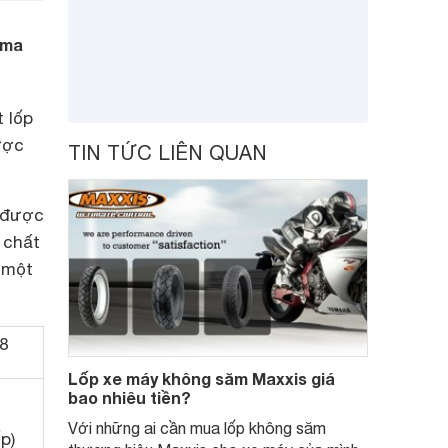
ama
 lốp
ược
TIN TỨC LIÊN QUAN
 được
 chất
 một
8
Lốp xe máy không săm Maxxis giá
bao nhiêu tiền?
Với những ai cần mua lốp không săm
p)