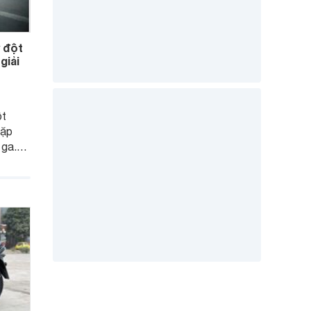
 đột
giải
ột
gặp
 ga.
ến xe
hắc