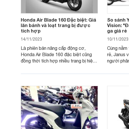
Honda Air Blade 160 Đặc biệt: Giá
So sánh 
lăn bánh và loạt trang bị được
Vision: "
tích hợp
ga giá rẻ
14/11/2023
10/11/2023
Là phiên bản nâng cấp động cơ,
Cùng nằm t
Honda Air Blade 160 đặc biệt cũng
rẻ, Janus 
đồng thời tích hợp nhiều trang bị hiện
người phân
đại, trong đó có cả ABS cao cấp. Bài
sánh Yama
viết dưới đây sẽ giúp bạn hiểu hơn về
dưới đây s
chiếc xe tay ga này.
ích để lựa