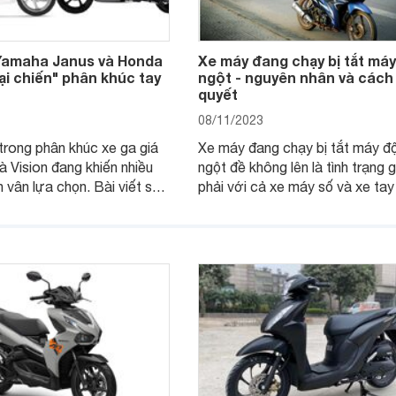
Yamaha Janus và Honda
Xe máy đang chạy bị tắt máy
Đại chiến" phân khúc tay
ngột - nguyên nhân và cách 
quyết
08/11/2023
rong phân khúc xe ga giá
Xe máy đang chạy bị tắt máy đ
và Vision đang khiến nhiều
ngột đề không lên là tình trạng 
 vân lựa chọn. Bài viết so
phải với cả xe máy số và xe tay
ha Janus và Honda Vision
Dưới đây là 12 nguyên nhân khi
ẽ giúp bạn có thông tin hữu
đang chạy bị tắt máy và cách k
 chọn chính xác.
phục.