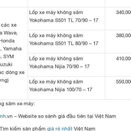
Lốp xe máy không săm
340,00
Yokohama S501 TL 70/90 – 17
 các xe
a Wave,
Lốp xe máy không săm
380,00
 Honda
Yokohama S501 TL 80/90 – 17
m, Yamaha
s, SYM
Lốp xe máy không săm
410,00
Suzuki
Yokohama Nijia 70/90 – 17
ác dòng xe
ờng)
Lốp xe máy không săm
550,00
Yokohama Nijia 100/70 – 17
ông săm xe máy:
nh
.vn – Website so sánh giá đầu tiên tại Việt Nam
Tìm kiếm sản phẩm
giá rẻ nhất
Việt Nam