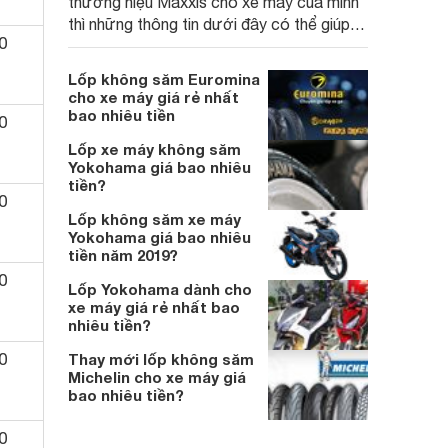
thương hiệu Maxxis cho xe máy của mình
thì những thông tin dưới đây có thể giúp
0
ích cho bạn
Lốp không săm Euromina
cho xe máy giá rẻ nhất
bao nhiêu tiền
0
Lốp xe máy không săm
Yokohama giá bao nhiêu
tiền?
0
Lốp không săm xe máy
Yokohama giá bao nhiêu
tiền năm 2019?
0
Lốp Yokohama dành cho
xe máy giá rẻ nhất bao
nhiêu tiền?
0
Thay mới lốp không săm
Michelin cho xe máy giá
bao nhiêu tiền?
0