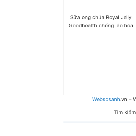
Sữa ong chúa Royal Jelly
Goodhealth chống lão hóa
Websosanh
.vn – 
Tìm kiế