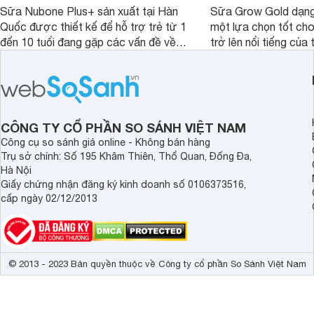
Sữa Nubone Plus+ sản xuất tại Hàn
Sữa Grow Gold dạng
Quốc được thiết kế để hỗ trợ trẻ từ 1
một lựa chọn tốt cho
đến 10 tuổi đang gặp các vấn đề về
trở lên nổi tiếng của
biếng ăn, chậm tăng cân hoặc suy
Abbott Hoa Kì được 
dinh dưỡng. Sản phẩm đến từ thương
Malaysia. Với thành
hiệu Lotte đứng số 1 Hàn Quốc, với
đầy đủ và hương vị d
mức giá thành ổn phù hợp với người
phẩm này không chỉ g
dùng Việt.
thể chất mà còn hỗ tr
CÔNG TY CỔ PHẦN SO SÁNH VIỆT NAM
giác.
Công cụ so sánh giá online - Không bán hàng
Trụ sở chính: Số 195 Khâm Thiên, Thổ Quan, Đống Đa,
Hà Nội
Giấy chứng nhận đăng ký kinh doanh số 0106373516,
cấp ngày 02/12/2013
© 2013 - 2023 Bản quyền thuộc về Công ty cổ phần So Sánh Việt Nam