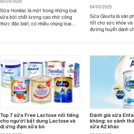
05/03/2025
04/03/2025
Sữa Honilac là một trong những loại
Sữa Gluvita là sản 
sữa bột chất lượng cao nhờ công
tốt cho sức khỏe và 
thức đặc biệt, có nhiều chủng loại
đường huyết dành ch
dùng được cho cả trẻ em, mẹ bầu và
đường với công thứ
người lớn tuổi. Vậy sản phẩm này có
nguyên liệu sạch. Vậ
công dụng như thế nào, cùng tìm hiểu
có tốt không, có nh
ngay trong bài viết sau.
thể gì, hãy cùng Web
hiểu ngay trong bài v
Top 7 sữa Free Lactose nổi tiếng
Đánh giá sữa Enfam
cho người bất dung Lactose và
không: so sánh th
dị ứng đạm sữa bò
sữa A2 khác