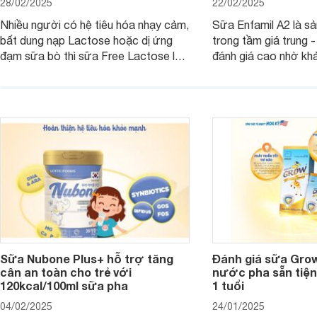
28/02/2025
22/02/2025
Nhiều người có hệ tiêu hóa nhạy cảm,
Sữa Enfamil A2 là s
bất dung nạp Lactose hoặc dị ứng
trong tầm giá trung 
đạm sữa bò thì sữa Free Lactose là
đánh giá cao nhờ khả
sản phẩm dinh dưỡng đáng để sử
hóa, phát triển trí n
dụng. Dưới đây là danh sách các loại
miễn dịch. Đây là lựa
sữa Free Lactose cho trẻ sơ sinh và
cho cha mẹ muốn đầu
người lớn, giúp giải quyết tình trạng rối
dưỡng toàn diện cho
loạn tiêu hóa, hấp thu dễ dàng hơn.
Sữa Nubone Plus+ hỗ trợ tăng
Đánh giá sữa Gro
cân an toàn cho trẻ với
nước pha sẵn tiện
120kcal/100ml sữa pha
1 tuổi
04/02/2025
24/01/2025