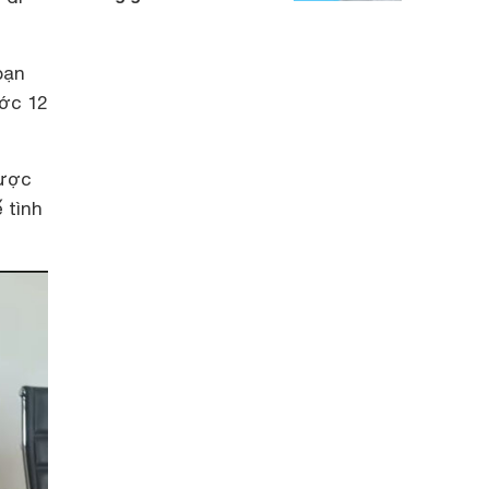
bạn
ước 12
được
 tình