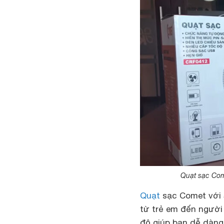
Quạt sạc Com
Quạt
sạc Comet với 
từ trẻ em đến người
độ giúp bạn dễ dàng