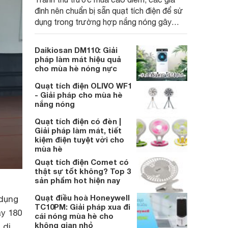
đình nên chuẩn bị sẵn quạt tích điện để sử
dụng trong trường hợp nắng nóng gây
mất điện. Dưới đây là 9 mẫu quạt tích điện
chất lượng, đang được nhiều người đánh
Daikiosan DM110: Giải
giá cao hiện nay
pháp làm mát hiệu quả
cho mùa hè nóng nực
Quạt tích điện OLIVO WF1
- Giải pháp cho mùa hè
nắng nóng
Quạt tích điện có đèn |
Giải pháp làm mát, tiết
kiệm điện tuyệt vời cho
mùa hè
Quạt tích điện Comet có
thật sự tốt không? Top 3
sản phẩm hot hiện nay
Quạt điều hoà Honeywell
 dụng
TC10PM: Giải pháp xua đi
ay 180
cái nóng mùa hè cho
không gian nhỏ
 di