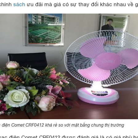
chính
sách
ưu đãi mà giá có sự thay đổi khác nhau về g
c điện Comet CRF0412 khá rẻ so với mặt bằng chung thị trường
 sạc điện Comet CRF0412 được đánh giá là có giá phù h