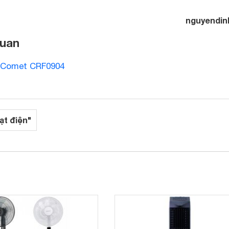
nguyendin
quan
 Comet CRF0904
ạt điện"