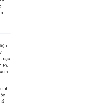
c
ớn
tiện
y
t sạc
hiên,
 xem
mình
còn
hể