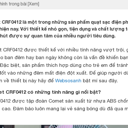
hính trong bài
[Xem]
t CRF0412 là một trong những sản phẩm quạt sạc điện p
hiện nay. Với thiết kế nhỏ gọn, tiện dụng và chất lượng t
 hút được sự quan tâm của nhiều người tiêu dùng.
CRF0412 được thiết kế với nhiều tính năng vượt trội, 
ào ban đêm hay ban ngày không còn là vấn đề khiến bạ
 Đặc biệt, sản phẩm thích hợp dùng cho trẻ em để tránh
đốt vào những đêm mất điện đột xuất. Để giúp người d
n về thiết bị này hãy để
Websosanh
bật mí sau đây.
t CRF0412 có những tính năng gì nổi bật?
412 được tập đoàn Comet sản xuất từ nhựa ABS chố
ệt cao. Đảm bảo luôn mang lại vẻ sáng bóng dù đã qua 