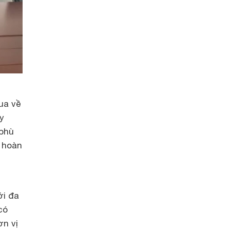
ua về
y
 phù
i hoàn
ới đa
có
ơn vị