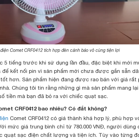
 điện Comet CRF0412 tích hợp đèn cảnh báo vô cùng tiện lợi
 5 tiếng trước khi sử dụng lần đầu, đặc biệt khi mới m
a để kết nối pin vì sản phẩm mới chưa được gắn sẵn dâ
 tốt hơn. Sản phẩm hiện đang được rao bán với giá rất
 nhà. Chúng tôi tin rằng những gì mà sản phẩm mang lạ
ố tiền mà bạn đã bỏ ra với chiếc quạt sạc.
Comet CRF0412 bao nhiêu? Có đắt không?
điện
Comet CRF0412 có giá thành khá hợp lý, phù hợp v
Với mức giá trung bình chỉ từ 780.000 VNĐ, người dùng 
 quạt sạc điện chất lượng và tiện ích. Tùy vào từng đ