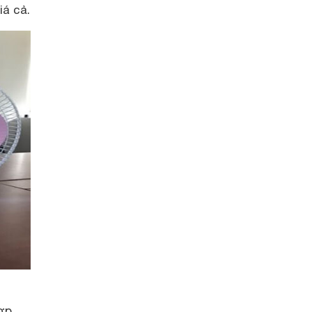
iá cả.
ợp