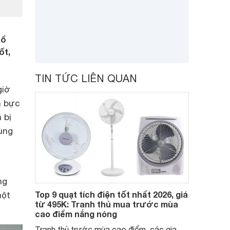
hổ
ốt,
TIN TỨC LIÊN QUAN
giờ
n bực
 bị
ùng
ng
Top 9 quạt tích điện tốt nhất 2026, giá
một
từ 495K: Tranh thủ mua trước mùa
cao điểm nắng nóng
Tranh thủ trước mùa cao điểm, các gia