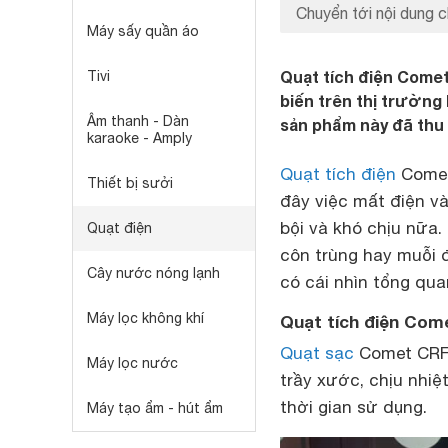
Chuyển tới nội dung c
Máy sấy quần áo
Quạt tích điện Come
Tivi
biến trên thị trường 
Âm thanh - Dàn
sản phẩm này đã thu
karaoke - Amply
Quạt tích điện
Comet 
Thiết bị sưởi
đây việc mất điện v
bội và khó chịu nữa.
Quạt điện
côn trùng hay muỗi 
Cây nước nóng lạnh
có cái nhìn tổng qua
Máy lọc không khí
Quạt tích điện Come
Quạt sạc
Comet CRF0
Máy lọc nước
trầy xước, chịu nhi
thời gian sử dụng.
Máy tạo ẩm - hút ẩm