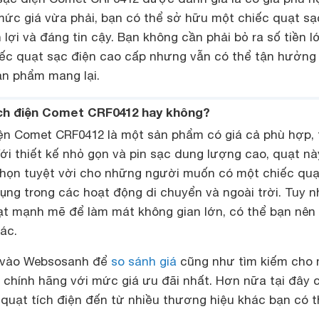
 mức giá vừa phải, bạn có thể sở hữu một chiếc quạt sạ
 lợi và đáng tin cậy. Bạn không cần phải bỏ ra số tiền l
ếc quạt sạc điện cao cấp nhưng vẫn có thể tận hưởng
ản phẩm mang lại.
ch điện Comet CRF0412 hay không?
iện Comet CRF0412 là một sản phẩm có giá cả phù hợp, 
 Với thiết kế nhỏ gọn và pin sạc dung lượng cao, quạt nà
chọn tuyệt vời cho những người muốn có một chiếc quạ
dụng trong các hoạt động di chuyển và ngoài trời. Tuy n
t mạnh mẽ để làm mát không gian lớn, có thể bạn nên
ác.
 vào Websosanh để
so sánh giá
cũng như tìm kiếm cho 
 chính hãng với mức giá ưu đãi nhất. Hơn nữa tại đây 
quạt tích điện đến từ nhiều thương hiệu khác bạn có t