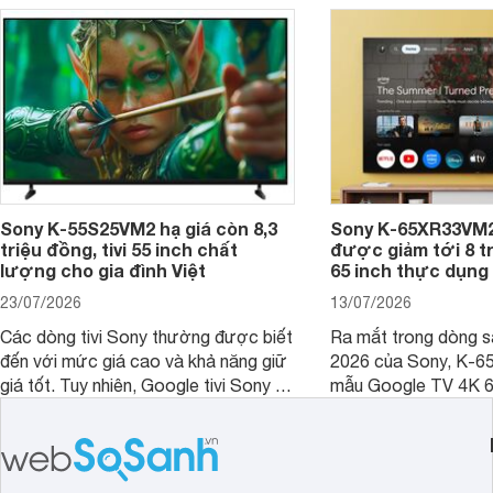
dùng cho phòng bao nhiêu m2?
Sony K-55S25VM2 hạ giá còn 8,3
Sony K-65XR33VM2
triệu đồng, tivi 55 inch chất
được giảm tới 8 tr
lượng cho gia đình Việt
65 inch thực dụng
23/07/2026
13/07/2026
Các dòng tivi Sony thường được biết
Ra mắt trong dòng 
đến với mức giá cao và khả năng giữ
2026 của Sony, K-6
giá tốt. Tuy nhiên, Google tivi Sony 55
mẫu Google TV 4K 6
inch K-55S25VM2 lại là một trường
trang bị bộ xử lý XR
hợp đáng chú ý khi có mức giá dễ
tảng Google TV cùng
tiếp cận hơn dù mới ra mắt trong năm
nghệ hỗ trợ nâng cao
2025.
ảnh và âm thanh.