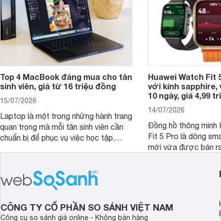
Top 4 MacBook đáng mua cho tân
Huawei Watch Fit 5
sinh viên, giá từ 16 triệu đồng
với kính sapphire, v
10 ngày, giá 4,99 t
15/07/2026
14/07/2026
Laptop là một trong những hành trang
Đồng hồ thông minh
quan trọng mà mỗi tân sinh viên cần
Fit 5 Pro là dòng sm
chuẩn bị để phục vụ việc học tập,
mới vừa được bán ra 
nghiên cứu và cả nhu cầu làm thêm.
Việt Nam năm 2026.
Nếu ưu tiên một thiết bị gọn nhẹ, hiệu
huy thế mạnh từ thế 
năng ổn định, bền bỉ cùng mức giá dễ
thiết kế thời thượng 
tiếp cận, dưới đây là những mẫu
năng hiện đại.
MacBook đáng cân nhắc dành cho
tân sinh viên.
CÔNG TY CỔ PHẦN SO SÁNH VIỆT NAM
Công cụ so sánh giá online - Không bán hàng