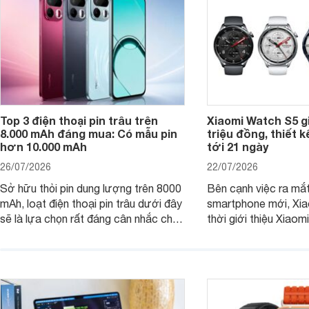
Top 3 điện thoại pin trâu trên
Xiaomi Watch S5 g
8.000 mAh đáng mua: Có mẫu pin
triệu đồng, thiết k
hơn 10.000 mAh
tới 21 ngày
26/07/2026
22/07/2026
Sở hữu thỏi pin dung lượng trên 8000
Bên cạnh việc ra mắt
mAh, loạt điện thoại pin trâu dưới đây
smartphone mới, Xia
sẽ là lựa chọn rất đáng cân nhắc cho
thời giới thiệu Xiao
người dùng Việt.
phiên bản nâng cấp 
dòng đồng hồ thông 
Watch S.