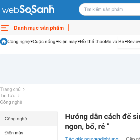
Danh mục sản phẩm
Công nghệ
Cuộc sống
Điện máy
Đồ thể thao
Mẹ và Bé
Revie
Trang chủ
Tin tức
Công nghệ
Hướng dẫn cách để sin
Công nghệ
ngon, bổ, rẻ "
Điện máy
Tác giả: nguyendinhtung
Cập nh