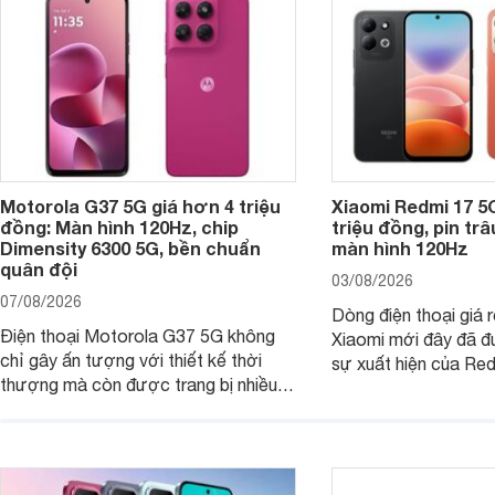
Motorola G37 5G giá hơn 4 triệu
Xiaomi Redmi 17 5
đồng: Màn hình 120Hz, chip
triệu đồng, pin tr
Dimensity 6300 5G, bền chuẩn
màn hình 120Hz
quân đội
03/08/2026
07/08/2026
Dòng điện thoại giá 
Điện thoại Motorola G37 5G không
Xiaomi mới đây đã đ
chỉ gây ấn tượng với thiết kế thời
sự xuất hiện của Re
thượng mà còn được trang bị nhiều
máy đang nhận được
tính năng và công nghệ hiện đại, đáp
của nhiều khách hàng
ứng tốt nhu cầu sử dụng hằng ngày
của người dùng phổ thông.