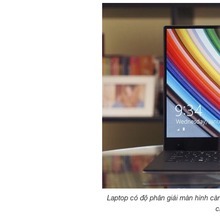
Laptop có độ phân giải màn hình cà
c