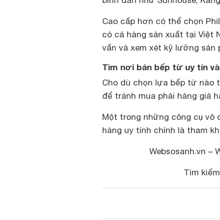
bình dân như Sunhouse, Kan
Cao cấp hơn có thể chọn Phil
có cả hàng sản xuất tại Việt
vấn và xem xét kỹ lưỡng sả
Tìm nơi bán bếp từ uy tín và
Cho dù chọn lựa bếp từ nào t
để tránh mua phải hàng giả h
Một trong những công cụ vô 
hàng uy tính chính là tham k
Websosanh.vn – We
Tìm kiếm