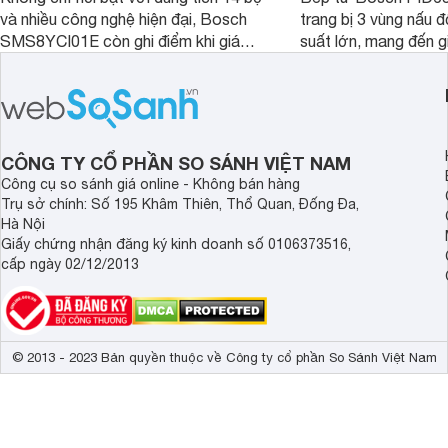
và nhiều công nghệ hiện đại, Bosch
trang bị 3 vùng nấu 
SMS8YCI01E còn ghi điểm khi giá
suất lớn, mang đến g
bán thực tế đã giảm đáng kể so với
nướng linh hoạt và h
thời điểm mới mở bán, mang lại tỷ lệ
gia đình.
giá trị/chi phí hấp dẫn hơn cho người
dùng đang tìm kiếm một mẫu máy rửa
bát cao cấp.
CÔNG TY CỔ PHẦN SO SÁNH VIỆT NAM
Công cụ so sánh giá online - Không bán hàng
Trụ sở chính: Số 195 Khâm Thiên, Thổ Quan, Đống Đa,
Hà Nội
Giấy chứng nhận đăng ký kinh doanh số 0106373516,
cấp ngày 02/12/2013
© 2013 - 2023 Bản quyền thuộc về Công ty cổ phần So Sánh Việt Nam