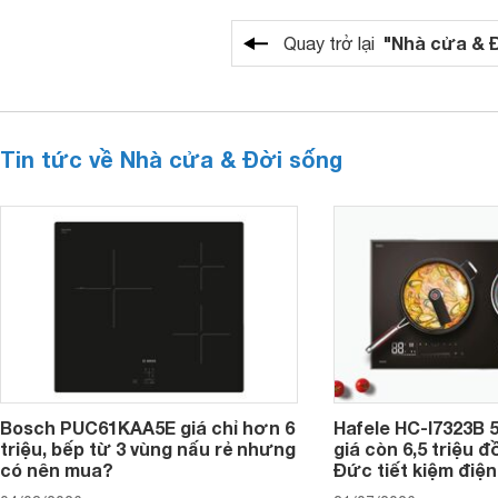
"Nhà cửa & 
Quay trở lại
Tin tức về Nhà cửa & Đời sống
Bosch PUC61KAA5E giá chỉ hơn 6
Hafele HC-I7323B 5
triệu, bếp từ 3 vùng nấu rẻ nhưng
giá còn 6,5 triệu 
có nên mua?
Đức tiết kiệm điện