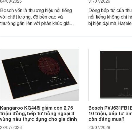
04/08/2026
31/07/2026
Bosch vốn là thương hiệu nổi tiếng
Dòng bếp từ của th
với chất lượng, độ bền cao và
nổi tiếng không chỉ hộ
thường gắn liền với phân khúc giá
bị hiện đại mà Hafe
cao. Tuy nhiên, trên thị trường hiện
536.61.886 còn đan
nay, mẫu bếp từ Bosch 3 vùng nấu
hàng, siêu thị điện m
PUC61KAA5E lại đang được nhiều
đưa tới lựa chọn ch
đơn vị phân phối với mức giá khá dễ
gia đình.
tiếp cận, thu hút sự quan tâm của
nhiều người tiêu dùng.
Kangaroo KG446i giảm còn 2,75
Bosch PVJ631FB1E
triệu đồng, bếp từ hồng ngoại 3
10 triệu, bếp từ â
vùng nấu thực dụng cho gia đình
còn đáng mua?
28/07/2026
23/07/2026