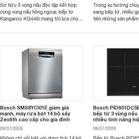
Sở hữu 3 vùng nấu độc lập kết hợp
Trong xu hướng chuy
cùng vùng nấu hồng ngoại, bếp từ
sang bếp từ, nhiều gi
Kangaroo KG446i mang tới lựa chọn
tiên những sản phẩm 
đáng cân nhắc cho nhu cầu nấu
nướng cao, độ bền t
nướng tại gia đình. Hiện sản phẩm
thương hiệu uy tín. 
cũng đang được giảm giá khá sâu tại
PVJ631FB1E là một 
nhiều cửa hàng, đại lý.
mẫu bếp đáp ứng tốt 
Bosch SMS8YCI01E giảm giá
Bosch PID651DC5E 
mạnh, máy rửa bát 14 bộ sấy
bếp từ 3 vùng nấu 
Zeolith cao cấp cho gia đình
nhiều tính năng hi
09/07/2026
06/07/2026
Không chỉ nổi bật với dung tích 14 bộ
Bếp từ Bosch PID