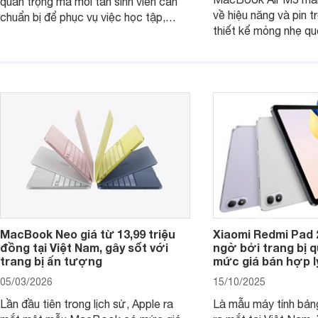
quan trọng mà mỗi tân sinh viên cần
về hiệu năng và pin t
chuẩn bị để phục vụ việc học tập,
thiết kế mỏng nhẹ qu
nghiên cứu và cả nhu cầu làm thêm.
tiếp tục là lựa chọn 
Nếu ưu tiên một thiết bị gọn nhẹ, hiệu
việc và học tập hàng
năng ổn định, bền bỉ cùng mức giá dễ
tiếp cận, dưới đây là những mẫu
MacBook đáng cân nhắc dành cho
tân sinh viên.
MacBook Neo giá từ 13,99 triệu
Xiaomi Redmi Pad 
đồng tại Việt Nam, gây sốt với
ngờ bởi trang bị 
trang bị ấn tượng
mức giá bán hợp l
05/03/2026
15/10/2025
Lần đầu tiên trong lịch sử, Apple ra
Là mẫu máy tính bản