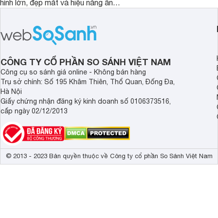
hình lớn, đẹp mắt và hiệu năng ấn
nhưng có màn hình O
tượng, nhưng điểm đặc biệt nhất là
cao tuyệt đẹp cùng h
mức giá vô cùng hấp dẫn, biến nó trở
năng AI hàng đầu, đ
thành một lựa chọn “đáng đồng tiền
của một thiết bị doa
bát gạo” trên thị trường.
CÔNG TY CỔ PHẦN SO SÁNH VIỆT NAM
Công cụ so sánh giá online - Không bán hàng
Trụ sở chính: Số 195 Khâm Thiên, Thổ Quan, Đống Đa,
Hà Nội
Giấy chứng nhận đăng ký kinh doanh số 0106373516,
cấp ngày 02/12/2013
© 2013 - 2023 Bản quyền thuộc về Công ty cổ phần So Sánh Việt Nam