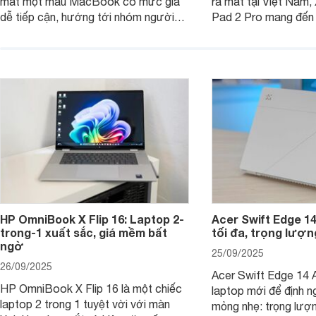
mắt một mẫu MacBook có mức giá
ra mắt tại Việt Nam,
dễ tiếp cận, hướng tới nhóm người
Pad 2 Pro mang đến 
dùng học sinh, sinh viên nhưng vẫn
lượng với mức giá ph
được trang bị nhiều tính năng đáng
đông người dùng.
chú ý. MacBook Neo vì thế đang thu
hút sự quan tâm lớn từ thị trường.
HP OmniBook X Flip 16: Laptop 2-
Acer Swift Edge 1
trong-1 xuất sắc, giá mềm bất
tối đa, trọng lượn
ngờ
25/09/2025
26/09/2025
Acer Swift Edge 14 A
HP OmniBook X Flip 16 là một chiếc
laptop mới để định ng
laptop 2 trong 1 tuyệt vời với màn
mỏng nhẹ: trọng lượ