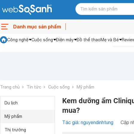
Danh mục sản phẩm
Công nghệ
Cuộc sống
Điện máy
Đồ thể thao
Mẹ và Bé
Revie
Trang chủ
Tin tức
Cuộc sống
Mỹ phẩm
Kem dưỡng ẩm Cliniqu
Du lịch
mua?
Mỹ phẩm
Tác giả: nguyendinhtung
Cập nh
Thị trường