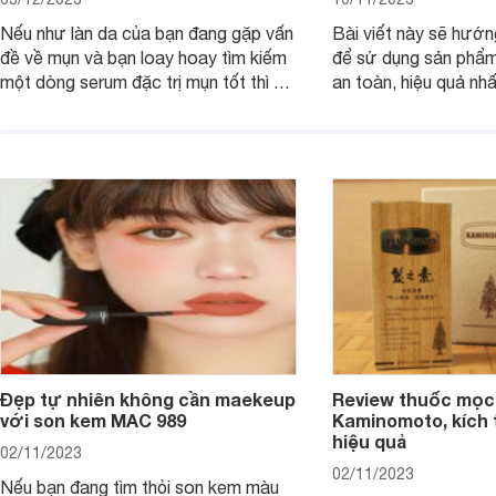
Nếu như làn da của bạn đang gặp vấn
Bài viết này sẽ hướ
đề về mụn và bạn loay hoay tìm kiếm
để sử dụng sản phẩm
một dòng serum đặc trị mụn tốt thì bài
an toàn, hiệu quả nhấ
viết dưới đây sẽ giúp bạn.
hưởng tới làn da.
Đẹp tự nhiên không cần maekeup
Review thuốc mọc
với son kem MAC 989
Kaminomoto, kích 
hiệu quả
02/11/2023
02/11/2023
Nếu bạn đang tìm thỏi son kem màu