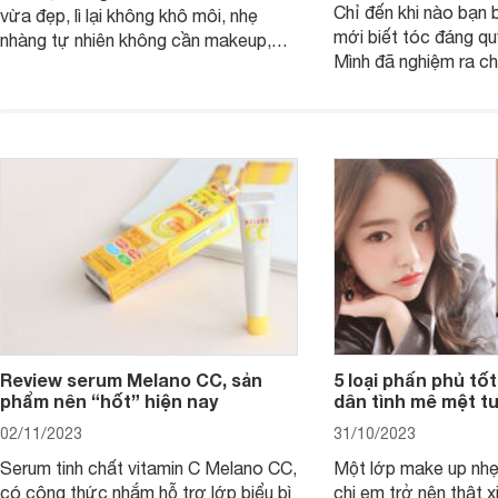
Chỉ đến khi nào bạn b
vừa đẹp, lì lại không khô môi, nhẹ
mới biết tóc đáng qu
nhàng tự nhiên không cần makeup,
Mình đã nghiệm ra ch
son kem MAC 989 chính là lựa chọn
đây tóc chẳng khác n
phù hợp.
cả. Tóc thưa mà còn 
nấc. Mặc dù đã đổi rấ
gội, xả, trang bị cả 
mà vẫn chưa cải thiệ
Review serum Melano CC, sản
5 loại phấn phủ tốt
phẩm nên “hốt” hiện nay
dân tình mê mệt tu
02/11/2023
31/10/2023
Serum tinh chất vitamin C Melano CC,
Một lớp make up nhẹ
có công thức nhắm hỗ trợ lớp biểu bì
chị em trở nên thật 