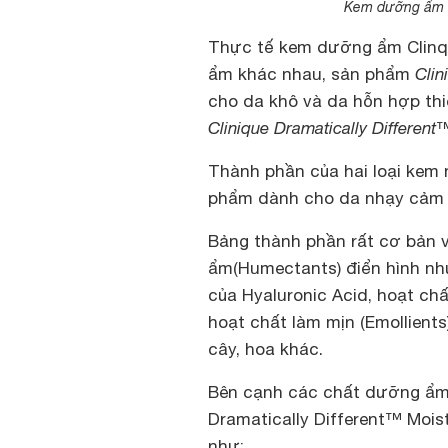
Kem dưỡng ẩm cl
Thực tế kem dưỡng ẩm Clinqu
ẩm khác nhau, sản phẩm
Clin
cho da khô và da hỗn hợp thiê
Clinique Dramatically Differen
Thành phần của hai loại kem 
phẩm dành cho da nhạy cảm s
Bảng thành phần rất cơ bản v
ẩm(Humectants) điển hình như
của Hyaluronic Acid, hoạt chấ
hoạt chất làm mịn (Emollients
cây, hoa khác.
Bên cạnh các chất dưỡng ẩm 
Dramatically Different™ Mois
như: