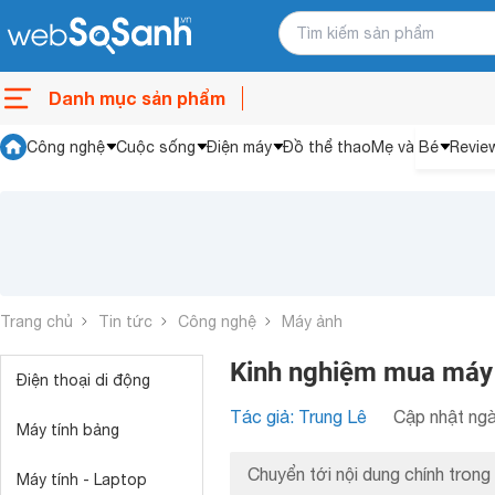
Danh mục sản phẩm
Công nghệ
Cuộc sống
Điện máy
Đồ thể thao
Mẹ và Bé
Revie
Trang chủ
Tin tức
Công nghệ
Máy ảnh
Kinh nghiệm mua máy ả
Điện thoại di động
Tác giả: Trung Lê
Cập nhật ngà
Máy tính bảng
Chuyển tới nội dung chính trong 
Máy tính - Laptop