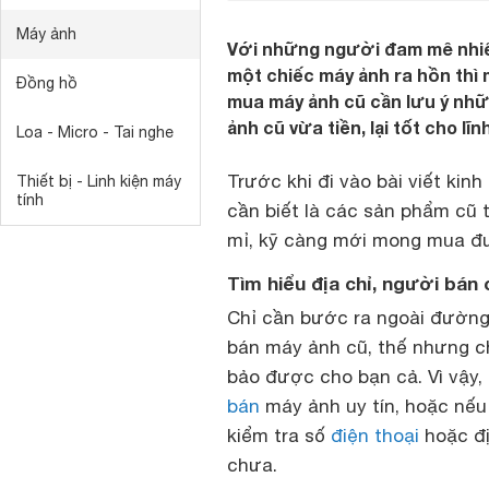
Máy ảnh
Với những người đam mê nhiế
một chiếc máy ảnh ra hồn thì 
Đồng hồ
mua máy ảnh cũ cần lưu ý nh
ảnh cũ vừa tiền, lại tốt cho lĩ
Loa - Micro - Tai nghe
Trước khi đi vào bài viết kin
Thiết bị - Linh kiện máy
tính
cần biết là các sản phẩm cũ t
mỉ, kỹ càng mới mong mua đư
Tìm hiểu địa chỉ, người bán
Chỉ cần bước ra ngoài đường
bán máy ảnh cũ, thế nhưng c
bảo được cho bạn cả.
Vì vậy
bán
máy ảnh uy tín, hoặc nếu 
kiểm tra số
điện thoại
hoặc đị
chưa.