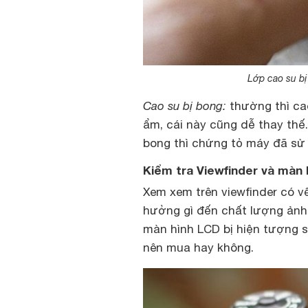
Lớp cao su b
Cao su bị bong:
thường thì cao
ẩm, cái này cũng dễ thay thế
bong thì chứng tỏ máy đã sử d
Kiểm tra Viewfinder và màn 
Xem xem trên viewfinder có v
hưởng gì đến chất lượng ảnh
màn hình LCD bị hiện tượng s
nên mua hay không.