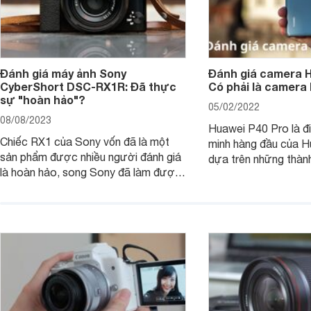
Đánh giá máy ảnh Sony
Đánh giá camera H
CyberShort DSC-RX1R: Đã thực
Có phải là camera
sự "hoàn hảo"?
05/02/2022
08/08/2023
Huawei P40 Pro là đi
Chiếc RX1 của Sony vốn đã là một
minh hàng đầu của H
sản phẩm được nhiều người đánh giá
dựa trên những thàn
là hoàn hảo, song Sony đã làm được
hệ P20 Pro và P30 P
điều không thể: gia tăng sức mạnh
P40 Pro được nhắm m
cho RX1, loại bỏ màng lọc LPF (bộ
đến các nhiếp ảnh g
lọc thông thấp) và cải tiến tính năng
xem chiếc camera c
xử lý ảnh JPEG.
Pro đem đến những g