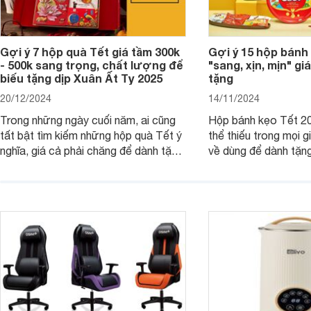
Gợi ý 7 hộp quà Tết giá tầm 300k
Gợi ý 15 hộp bánh
- 500k sang trọng, chất lượng để
"sang, xịn, mịn" giá
biếu tặng dịp Xuân Ất Tỵ 2025
tặng
20/12/2024
14/11/2024
Trong những ngày cuối năm, ai cũng
Hộp bánh kẹo Tết 20
tất bật tìm kiếm những hộp quà Tết ý
thể thiếu trong mọi g
nghĩa, giá cả phải chăng để dành tặng
về dùng để dành tặng
cho người thân, bạn bè, đồng nghiệp.
bè hoặc để chưng tr
Hãy để Websosanh.vn giới thiệu cho
tiên. Trong bài viết
bạn 7 mẫu hộp quà Tết giá tầm 300k
sẽ giới thiệu cho bạ
- 500k đẹp mắt nhé.
2025 mới vừa sang, 
mua sắm cuối năm.