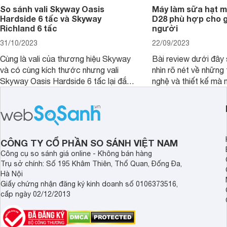
So sánh vali Skyway Oasis
Máy làm sữa hạt m
Hardside 6 tấc và Skyway
D28 phù hợp cho gi
Richland 6 tấc
người
31/10/2023
22/09/2023
Cùng là vali của thương hiệu Skyway
Bài review dưới đây 
và có cùng kích thước nhưng vali
nhìn rõ nét về những 
Skyway Oasis Hardside 6 tấc lại đắt
nghệ và thiết kế mà
hơn Vali Skyway Richland 6 tấc tận 1
Seka LN-D28 sở hữu
triệu đồng.
thể đưa ra quyết địn
CÔNG TY CỔ PHẦN SO SÁNH VIỆT NAM
Công cụ so sánh giá online - Không bán hàng
Trụ sở chính: Số 195 Khâm Thiên, Thổ Quan, Đống Đa,
Hà Nội
Giấy chứng nhận đăng ký kinh doanh số 0106373516,
cấp ngày 02/12/2013