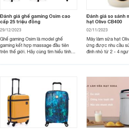
Đánh giá ghế gaming Osim cao
Đánh giá so sánh 
cấp 25 triệu đồng
hạt Olivo CB400
29/12/2023
02/11/2023
Ghế gaming Osim là model ghế
Máy làm sữa hạt Ol
gaming kết hợp massage đầu tiên
ứng được nhu cầu sử
trên thế giới. Hãy cùng tìm hiểu tính
đình nhỏ từ 2 - 4 ng
năng và chất lượng của sản phẩm
qua bài đánh giá dướ
ngay trong bài viết sau.
hơn về dòng máy này