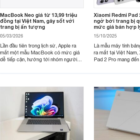
MacBook Neo giá từ 13,99 triệu
Xiaomi Redmi Pad 
đồng tại Việt Nam, gây sốt với
ngờ bởi trang bị 
trang bị ấn tượng
mức giá bán hợp l
05/03/2026
15/10/2025
Lần đầu tiên trong lịch sử, Apple ra
Là mẫu máy tính bản
mắt một mẫu MacBook có mức giá
ra mắt tại Việt Nam,
dễ tiếp cận, hướng tới nhóm người
Pad 2 Pro mang đến 
dùng học sinh, sinh viên nhưng vẫn
lượng với mức giá ph
được trang bị nhiều tính năng đáng
đông người dùng.
chú ý. MacBook Neo vì thế đang thu
hút sự quan tâm lớn từ thị trường.