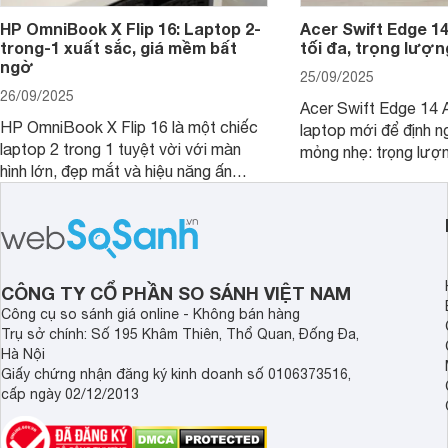
HP OmniBook X Flip 16: Laptop 2-
Acer Swift Edge 1
trong-1 xuất sắc, giá mềm bất
tối đa, trọng lượn
ngờ
25/09/2025
26/09/2025
Acer Swift Edge 14 A
HP OmniBook X Flip 16 là một chiếc
laptop mới để định ng
laptop 2 trong 1 tuyệt vời với màn
mỏng nhẹ: trọng lượ
hình lớn, đẹp mắt và hiệu năng ấn
nhưng có màn hình O
tượng, nhưng điểm đặc biệt nhất là
cao tuyệt đẹp cùng h
mức giá vô cùng hấp dẫn, biến nó trở
năng AI hàng đầu, đ
thành một lựa chọn “đáng đồng tiền
của một thiết bị doa
bát gạo” trên thị trường.
CÔNG TY CỔ PHẦN SO SÁNH VIỆT NAM
Công cụ so sánh giá online - Không bán hàng
Trụ sở chính: Số 195 Khâm Thiên, Thổ Quan, Đống Đa,
Hà Nội
Giấy chứng nhận đăng ký kinh doanh số 0106373516,
cấp ngày 02/12/2013