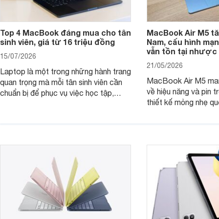
Top 4 MacBook đáng mua cho tân
MacBook Air M5 tăn
sinh viên, giá từ 16 triệu đồng
Nam, cấu hình mạ
vẫn tồn tại nhược
15/07/2026
21/05/2026
Laptop là một trong những hành trang
MacBook Air M5 man
quan trọng mà mỗi tân sinh viên cần
về hiệu năng và pin t
chuẩn bị để phục vụ việc học tập,
thiết kế mỏng nhẹ qu
nghiên cứu và cả nhu cầu làm thêm.
tiếp tục là lựa chọn 
Nếu ưu tiên một thiết bị gọn nhẹ, hiệu
việc và học tập hàng
năng ổn định, bền bỉ cùng mức giá dễ
tiếp cận, dưới đây là những mẫu
MacBook đáng cân nhắc dành cho
tân sinh viên.