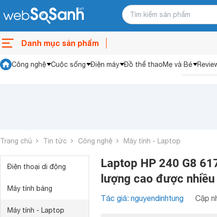
Danh mục sản phẩm
Công nghệ
Cuộc sống
Điện máy
Đồ thể thao
Mẹ và Bé
Revie
Trang chủ
Tin tức
Công nghệ
Máy tính - Laptop
Laptop HP 240 G8 617
Điện thoại di động
lượng cao được nhiều
Máy tính bảng
Tác giả: nguyendinhtung
Cập nh
Máy tính - Laptop