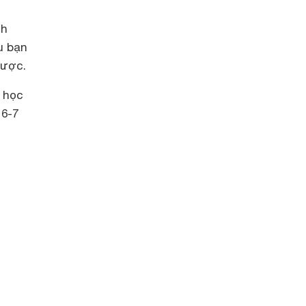
nh
u bạn
được.
ể học
 6-7