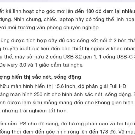
t kế linh hoạt cho góc mở lên đến 180 độ đem lại nhiều
 dụng. Nhìn chung, chiếc laptop này có tổng thể linh hoạ
ới môi trường văn phòng chuyên nghiệp.
cũng được tích hợp đầy đủ các cổng kết nối ở 2 bên th
truyền xuất dữ liệu đến các thiết bị ngoại vi khác nha
ụ thể, máy sở hữu 2 cổng USB 3.2 gen 1, 1 cổng USB-C 
elivery 3.0 và 1 giắc cắm tai nghe.
ợng hiển thị sắc nét, sống động
hữu màn hình hiển thị 15.6 inch, độ phân giải Full HD
sáng màn hình 250 nit cho hình ảnh sắc nét, sống động.
ình được làm siêu mỏng mang đến cho không gian hiển 
 những trải nghiệm tốt hơn.
m nền IPS cho độ sáng, độ tương phản cao và tái tạo
ồng thời đem đến góc nhìn rộng lên đến 178 độ. Về mà