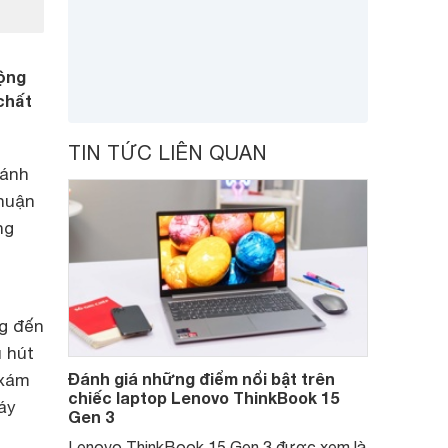
ộng
chất
TIN TỨC LIÊN QUAN
đánh
thuận
ng
g đến
u hút
Đánh giá những điểm nổi bật trên
 xám
chiếc laptop Lenovo ThinkBook 15
áy
Gen 3
Lenovo ThinkBook 15 Gen 3 được xem là