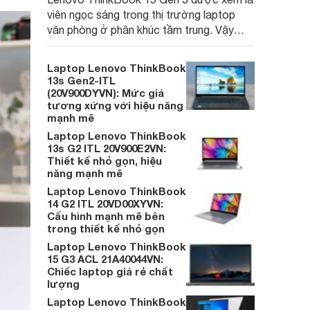
viên ngọc sáng trong thị trường laptop
văn phòng ở phân khúc tầm trung. Vậy
chiếc Lenovo Thinkbook 15 G3 có thật
sự mạnh mẽ?
Laptop Lenovo ThinkBook
13s Gen2-ITL
(20V900DYVN): Mức giá
tương xứng với hiệu năng
mạnh mẽ
Laptop Lenovo ThinkBook
13s G2 ITL 20V900E2VN:
Thiết kế nhỏ gọn, hiệu
năng mạnh mẽ
Laptop Lenovo ThinkBook
14 G2 ITL 20VD00XYVN:
Cấu hình mạnh mẽ bên
trong thiết kế nhỏ gọn
Laptop Lenovo ThinkBook
15 G3 ACL 21A40044VN:
Chiếc laptop giá rẻ chất
lượng
Laptop Lenovo ThinkBook