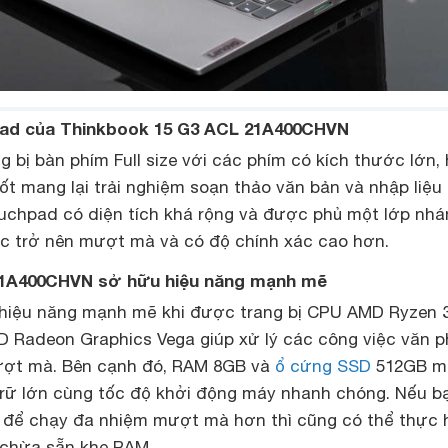
pad của Thinkbook 15 G3 ACL 21A400CHVN
bị bàn phím Full size với các phím có kích thước lớn,
tốt mang lại trải nghiệm soạn thảo văn bản và nhập liệu 
ouchpad có diện tích khá rộng và được phủ một lớp nh
ác trở nên mượt mà và có độ chính xác cao hơn.
21A400CHVN sở hữu hiệu năng mạnh mẽ
 hiệu năng mạnh mẽ khi được trang bị CPU AMD Ryzen 
 Radeon Graphics Vega giúp xử lý các công việc văn 
ượt mà. Bên cạnh đó, RAM 8GB và
ổ cứng SSD
512GB m
trữ lớn cùng tốc độ khởi động máy nhanh chóng. Nếu b
để chạy đa nhiệm mượt mà hơn thì cũng có thể thực 
 chừa sẵn khe RAM.