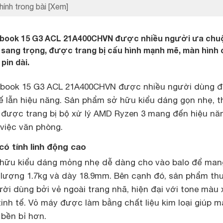
hính trong bài
[Xem]
kbook 15 G3 ACL 21A400CHVN được nhiều người ưa chu
, sang trọng, được trang bị cấu hình mạnh mẽ, màn hình 
pin dài.
book 15 G3 ACL 21A400CHVN được nhiều người dùng 
kế lẫn hiệu năng. Sản phẩm sở hữu kiểu dáng gọn nhẹ, 
à được trang bị bộ xử lý AMD Ryzen 3 mang đến hiệu nă
việc văn phòng.
có tính linh động cao
hữu kiểu dáng mỏng nhẹ dễ dàng cho vào balo để man
g lượng 1.7kg và dày 18.9mm. Bên cạnh đó, sản phẩm th
ời dùng bởi vẻ ngoài trang nhã, hiện đại với tone màu
inh tế. Vỏ máy được làm bằng chất liệu kim loại giúp m
 bền bỉ hơn.