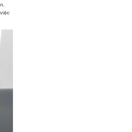
n.
việc