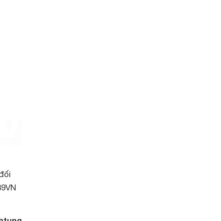
đối
39VN
htung