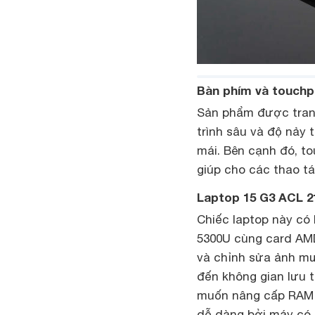
Bàn phím và touch
Sản phẩm được trang 
trình sâu và độ nảy 
mái. Bên cạnh đó, t
giúp cho các thao t
Laptop 15 G3 ACL 
Chiếc laptop này có
5300U cùng card AMD
và chỉnh sửa ảnh m
đến không gian lưu 
muốn nâng cấp RAM 
dễ dàng bởi máy có