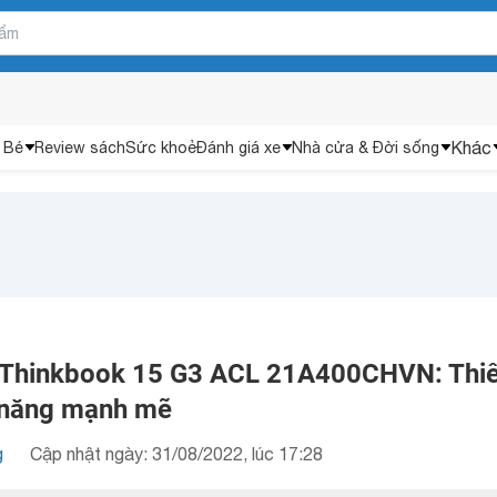
Khác
 Bé
Review sách
Sức khoẻ
Đánh giá xe
Nhà cửa & Đời sống
 Thinkbook 15 G3 ACL 21A400CHVN: Thiế
 năng mạnh mẽ
g
Cập nhật ngày: 31/08/2022, lúc 17:28