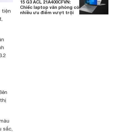
15 G3 ACL 21A400CFVN:
Chiếc laptop văn phòng có
 tiện
nhiều ưu điểm vượt trội
t,
ân
nh
3.2
 Bên
thị
 màu
u sắc,