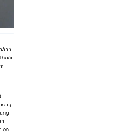
 hành
thoải
ám
3
phòng
ang
ạn
hiện