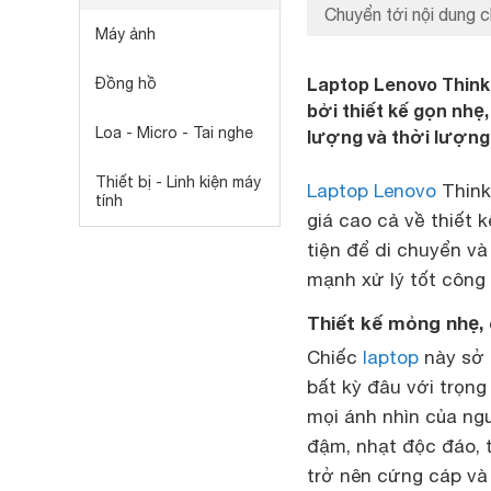
Chuyển tới nội dung c
Máy ảnh
Laptop Lenovo Thin
Đồng hồ
bởi thiết kế gọn nhẹ
Loa - Micro - Tai nghe
lượng và thời lượng 
Thiết bị - Linh kiện máy
Laptop Lenovo
Think
tính
giá cao cả về thiết 
tiện để di chuyển v
mạnh xử lý tốt công 
Thiết kế mỏng nhẹ, 
Chiếc
laptop
này sở 
bất kỳ đâu với trọn
mọi ánh nhìn của ngư
đậm, nhạt độc đáo, t
trở nên cứng cáp và