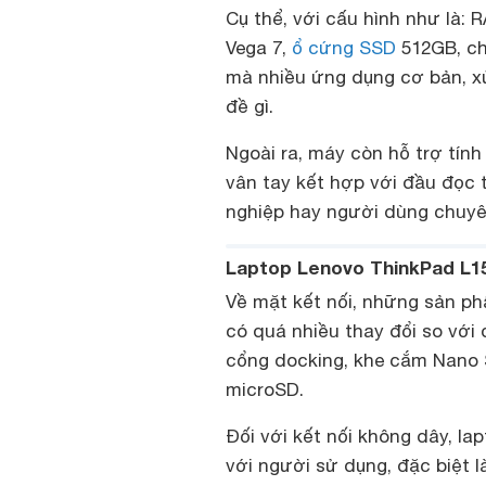
Cụ thể, với cấu hình như là
Vega 7,
ổ cứng SSD
512GB, ch
mà nhiều ứng dụng cơ bản, x
đề gì.
Ngoài ra, máy còn hỗ trợ tín
vân tay kết hợp với đầu đọc 
nghiệp hay người dùng chuyên
Laptop Lenovo ThinkPad L15
Về mặt kết nối, những sản p
có quá nhiều thay đổi so với 
cổng docking, khe cắm Nano
microSD.
Đối với kết nối không dây, lap
với người sử dụng, đặc biệt l