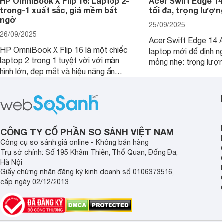
HP OmniBook X Flip 16: Laptop 2-
Acer Swift Edge 1
trong-1 xuất sắc, giá mềm bất
tối đa, trọng lượn
ngờ
25/09/2025
26/09/2025
Acer Swift Edge 14 A
HP OmniBook X Flip 16 là một chiếc
laptop mới để định ng
laptop 2 trong 1 tuyệt vời với màn
mỏng nhẹ: trọng lượ
hình lớn, đẹp mắt và hiệu năng ấn
nhưng có màn hình O
tượng, nhưng điểm đặc biệt nhất là
cao tuyệt đẹp cùng h
mức giá vô cùng hấp dẫn, biến nó trở
năng AI hàng đầu, đ
thành một lựa chọn “đáng đồng tiền
của một thiết bị doa
bát gạo” trên thị trường.
CÔNG TY CỔ PHẦN SO SÁNH VIỆT NAM
Công cụ so sánh giá online - Không bán hàng
Trụ sở chính: Số 195 Khâm Thiên, Thổ Quan, Đống Đa,
Hà Nội
Giấy chứng nhận đăng ký kinh doanh số 0106373516,
cấp ngày 02/12/2013