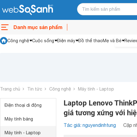
Danh mục sản phẩm
Công nghệ
Cuộc sống
Điện máy
Đồ thể thao
Mẹ và Bé
Revie
Trang chủ
Tin tức
Công nghệ
Máy tính - Laptop
Laptop Lenovo ThinkP
Điện thoại di động
giá tương xứng với hi
Máy tính bảng
Tác giả: nguyendinhtung
Cập nh
Máy tính - Laptop