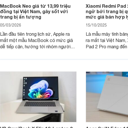
MacBook Neo giá từ 13,99 triệu
Xiaomi Redmi Pad 
đồng tại Việt Nam, gây sốt với
ngờ bởi trang bị 
trang bị ấn tượng
mức giá bán hợp l
05/03/2026
15/10/2025
Lần đầu tiên trong lịch sử, Apple ra
Là mẫu máy tính bản
mắt một mẫu MacBook có mức giá
ra mắt tại Việt Nam,
dễ tiếp cận, hướng tới nhóm người
Pad 2 Pro mang đến 
dùng học sinh, sinh viên nhưng vẫn
lượng với mức giá ph
được trang bị nhiều tính năng đáng
đông người dùng.
chú ý. MacBook Neo vì thế đang thu
hút sự quan tâm lớn từ thị trường.