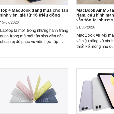
Top 4 MacBook đáng mua cho tân
MacBook Air M5 tăn
sinh viên, giá từ 16 triệu đồng
Nam, cấu hình mạ
vẫn tồn tại nhược
15/07/2026
21/05/2026
Laptop là một trong những hành trang
MacBook Air M5 man
quan trọng mà mỗi tân sinh viên cần
về hiệu năng và pin t
chuẩn bị để phục vụ việc học tập,
thiết kế mỏng nhẹ qu
nghiên cứu và cả nhu cầu làm thêm.
tiếp tục là lựa chọn 
Nếu ưu tiên một thiết bị gọn nhẹ, hiệu
việc và học tập hàng
năng ổn định, bền bỉ cùng mức giá dễ
tiếp cận, dưới đây là những mẫu
MacBook đáng cân nhắc dành cho
tân sinh viên.