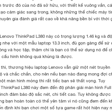
 trước đó của nó đã sở hữu, với thiết kế vuông vắn, c
tạo cảm giác sang trong, không những thế chiếc máy tí
uyên gia đánh giá rất cao về khả năng bền bỉ với thời 
 Lenovo ThinkPad L380 này có trọng lượng 1.46 kg và đ
g nhẹ với một mẫu laptop 13.3 inch, đủ gọn gàng để sử
òng và học tập, thậm chí là bạn có thể sử dụng nó để c
 cấu hình không quá khủng là được.
 thì, thương hiệu
laptop Lenovo
vẫn giữ một nét truyền
 sộ và chắc chắn, cho nên nếu bạn nào đang mong đợi c
ột màn hình mỏng thì rất tiếc bạn sẽ thất vọng. Tuy
o ThinkPad L380 này đem đến độ phân giải màn hình Ful
 inch đảm bảo độ sắc nét, chi tiết cao. Tuy không được
hưng bạn hoàn toàn có thể yên tâm vì nó cũng đem đến k
n định khi bạn chơi một số tựa game rất hót hiện nay 