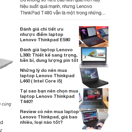
hiệu suất quá mạnh, nhưng Lenovo
ThinkPad T480 vẫn là một trong những
chiếc laptop cũ mang lại giá trị tốt nhất so
với đồng tiền, một công cụ làm việc và
Đánh giá chi tiết ưu
học tập bền bỉ mà chắc chắn sinh viên,
nhược điểm laptop
dân văn phòng sẽ cần.
Lenovo Thinkpad E580
Đánh giá laptop Lenovo
L380: Thiết kế sang trọng,
bền bỉ, dung lượng pin tốt
Những lý do nên mua
laptop Lenovo Thinkpad
L460 ( Intel Core i5)
Tại sao bạn nên chọn mua
laptop Lenovo Thinkpad
T440?
g cùng
Review có nên mua laptop
Lenovo Thinkpad, giá bao
ad
nhiêu, loại nào tốt?
ư