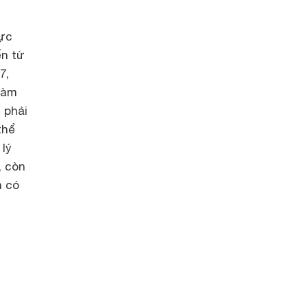
cực
ến từ
7,
làm
 phải
thể
lý
, còn
h có