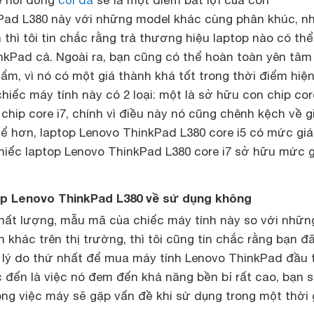
Pad L380 này với những model khác cùng phân khúc, n
 thì tôi tin chắc rằng trả thương hiệu laptop nào có th
nkPad cả. Ngoài ra, bạn cũng có thể hoàn toàn yên tâm
ẩm, vì nó có một giá thành khá tốt trong thời điểm hiện 
chiếc máy tính này có 2 loại: một là sở hữu con chip cor
 chip core i7, chính vì điều này nó cũng chênh kệch về g
hể hơn, laptop
Lenovo ThinkPad L380 core i5
có mức giá
chiếc
laptop Lenovo ThinkPad L380 core i7
sở hữu mức gi
op Lenovo ThinkPad L380 về sử dụng không
hất lượng, mẫu mã của chiếc máy tính này so với nhữn
 khác trên thị trường, thì tôi cũng tin chắc rằng bạn đ
, lý do thứ nhất để mua
máy tính Lenovo ThinkPad
đầu t
 đến là việc nó đem đến khả năng bền bỉ rất cao, bạn 
ong việc máy sẽ gặp vấn đề khi sử dụng trong một thời 