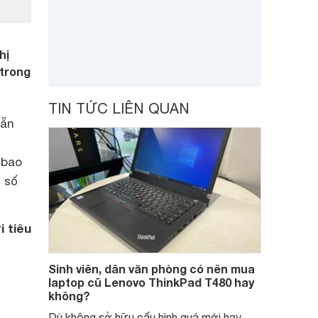
hị
 trong
TIN TỨC LIÊN QUAN
hẵn
 bao
 số
i tiêu
Sinh viên, dân văn phòng có nên mua
laptop cũ Lenovo ThinkPad T480 hay
không?
Dù không sở hữu cấu hình quá mới hay