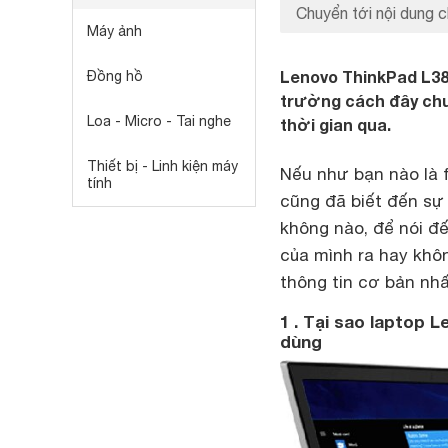
Chuyển tới nội dung c
Máy ảnh
Lenovo ThinkPad L380
Đồng hồ
trường cách đây chư
Loa - Micro - Tai nghe
thời gian qua.
Thiết bị - Linh kiện máy
Nếu như bạn nào là 
tính
cũng đã biết đến sự
không nào, để nói đ
của mình ra hay khô
thông tin cơ bản nhấ
1 . Tại sao laptop 
dùng