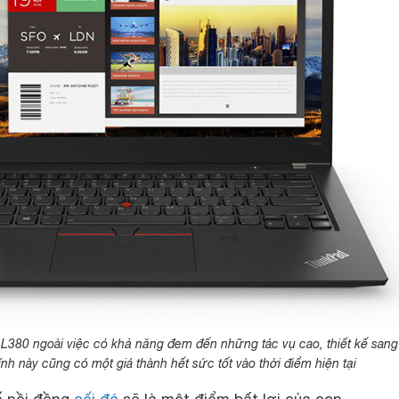
L380 ngoài việc có khả năng đem đến những tác vụ cao, thiết kế sang
ính này cũng có một giá thành hết sức tốt vào thời điểm hiện tại
kế nồi đồng
cối đá
sẽ là một điểm bất lợi của con