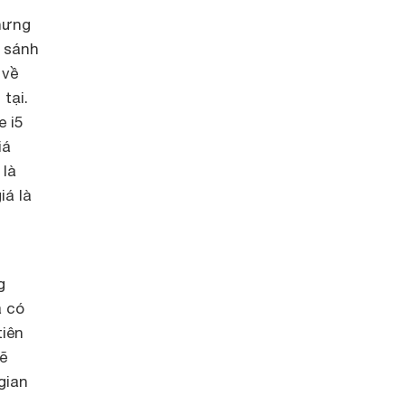
hưng
ể sánh
 về
tại.
e i5
iá
 là
á là
g
ã có
iên
sẽ
gian