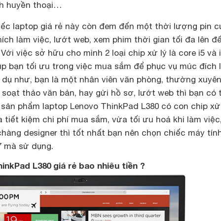
inh huyền thoại…
iếc
laptop giá rẻ
này còn đem đến một thời lượng pin 
hích làm việc, lướt web, xem phim thời gian tối đa lên đ
Với việc sở hữu cho mình 2 loại chip xử lý là core i5 và i
iúp bạn tối ưu trong việc mua sắm để phục vụ múc đích 
í dụ như, bạn là một nhân viên văn phòng, thường xuyên
soạt thảo văn bản, hay gửi hồ sơ, lướt web thì bạn có 
sản phẩm laptop Lenovo ThinkPad L380 có con chip xử 
a tiết kiệm chi phí mua sắm, vừa tối ưu hoá khi làm việc
hàng designer thì tốt nhất bạn nên chọn chiếc máy tín
i7 mà sử dụng.
inkPad L380 giá rẻ bao nhiêu tiền ?