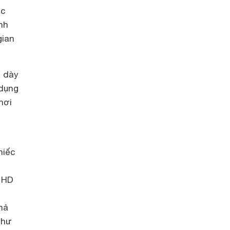
ác
nh
gian
ộ dày
 dụng
hơi
hiếc
l HD
hả
như