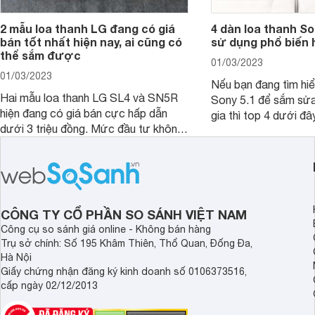
2 mẫu loa thanh LG đang có giá
4 dàn loa thanh S
bán tốt nhất hiện nay, ai cũng có
sử dụng phổ biến 
thể sắm được
01/03/2023
01/03/2023
Nếu bạn đang tìm hiể
Hai mẫu loa thanh LG SL4 và SN5R
Sony 5.1 để sắm sửa
hiện đang có giá bán cực hấp dẫn
gia thì top 4 dưới đâ
dưới 3 triệu đồng. Mức đầu tư không
ngắn thời gian tham 
lớn nhưng giá trị mà người dùng nhận
được lại vô cùng lớn, bởi đây từng là
2 mẫu rất hot tại thời điểm mới ra
mắt.
CÔNG TY CỔ PHẦN SO SÁNH VIỆT NAM
Công cụ so sánh giá online - Không bán hàng
Trụ sở chính: Số 195 Khâm Thiên, Thổ Quan, Đống Đa,
Hà Nội
Giấy chứng nhận đăng ký kinh doanh số 0106373516,
cấp ngày 02/12/2013