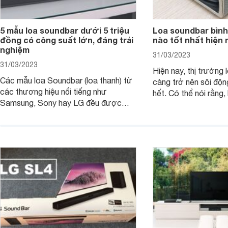
5 mẫu loa soundbar dưới 5 triệu
Loa soundbar bình
đồng có công suất lớn, đáng trải
nào tốt nhất hiện 
nghiệm
31/03/2023
31/03/2023
Hiện nay, thị trường 
Các mẫu loa Soundbar (loa thanh) từ
càng trở nên sôi độn
các thương hiệu nổi tiếng như
hết. Có thể nói rằng,
Samsung, Sony hay LG đều được
trong những mẫu lo
trang bị thêm các tính năng mới hiện
người sử dụng những
đại để tối ưu âm thanh. Các mẫu loa
thanh vô cùng tuyệt 
thanh này thường có công suất khá
nghe nhạc, xem bón
lớn từ 300W và tầm giá khoảng 5
loa soundbar bình d
triệu đồng trở xuống, không khó để sở
tốt nhất hiện nay?
hữu và trải nghiệm.