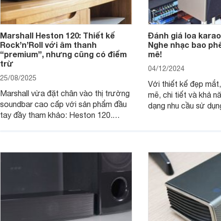
Marshall Heston 120: Thiết kế
Đánh giá loa karao
Rock’n’Roll với âm thanh
Nghe nhạc bao phê
“premium”, nhưng cũng có điểm
mê!
trừ
04/12/2024
25/08/2025
Với thiết kế đẹp mắ
Marshall vừa đặt chân vào thị trường
mẽ, chi tiết và khả 
soundbar cao cấp với sản phẩm đầu
dạng nhu cầu sử dụn
tay đầy tham khảo: Heston 120.
JBL Ki512 thực sự l
Chiếc soundbar này không chỉ có kích
tuyệt vời cho những 
thước lớn, kết nối đa dạng, mà còn
một hệ thống âm tha
ghi điểm nhờ “chất Marshall” cùng cấu
cao cho gia đình, ph
trúc âm thanh 5.1.2 đầy hứa hẹn.
những sự kiện giải trí