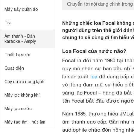
Chuyển tới nội dung chính trong 
Máy sấy quần áo
Những chiếc loa Focal không 
Tivi
người dùng trên thế giới đánh
Âm thanh - Dàn
chúng ta sẽ cùng đi tìm hiểu v
karaoke - Amply
Loa Focal của nước nào?
Thiết bị sưởi
Focal ra đời năm 1980 tại th
quy mô nhân sự ban đầu chỉ v
Quạt điện
là sản xuất
loa
để cung cấp ch
Cây nước nóng lạnh
với lòng đam mê, sự hiểu biế
sáng lập Focal – hãng đã bắt
Máy lọc không khí
tên Focal bắt đầu được người
Máy lọc nước
Năm 1985, thương hiệu JMLab 
âm thanh cao cấp. Gần như n
Máy tạo ẩm - hút ẩm
audiophile chào đón nồng nhi