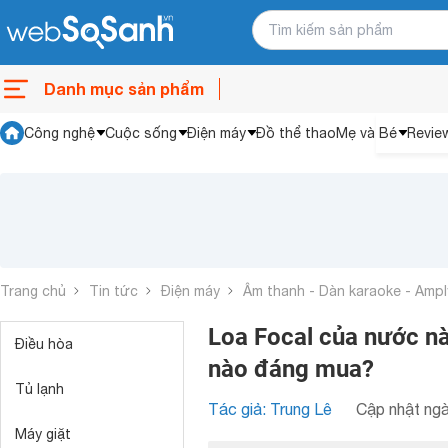
Danh mục sản phẩm
Công nghệ
Cuộc sống
Điện máy
Đồ thể thao
Mẹ và Bé
Revie
Trang chủ
Tin tức
Điện máy
Âm thanh - Dàn karaoke - Ampl
Loa Focal của nước n
Điều hòa
nào đáng mua?
Tủ lạnh
Tác giả: Trung Lê
Cập nhật ngà
Máy giặt