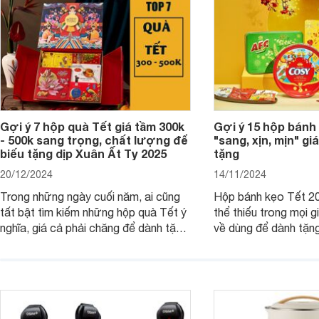
Gợi ý 7 hộp quà Tết giá tầm 300k
Gợi ý 15 hộp bánh
- 500k sang trọng, chất lượng để
"sang, xịn, mịn" giá
biếu tặng dịp Xuân Ất Tỵ 2025
tặng
20/12/2024
14/11/2024
Trong những ngày cuối năm, ai cũng
Hộp bánh kẹo Tết 20
tất bật tìm kiếm những hộp quà Tết ý
thể thiếu trong mọi g
nghĩa, giá cả phải chăng để dành tặng
về dùng để dành tặng
cho người thân, bạn bè, đồng nghiệp.
bè hoặc để chưng tr
Hãy để Websosanh.vn giới thiệu cho
tiên. Trong bài viết
bạn 7 mẫu hộp quà Tết giá tầm 300k
sẽ giới thiệu cho bạ
- 500k đẹp mắt nhé.
2025 mới vừa sang, 
mua sắm cuối năm.