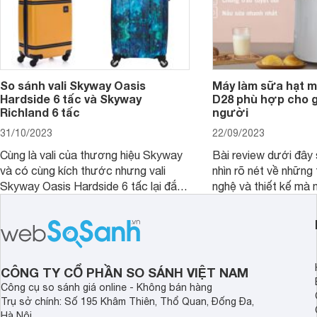
So sánh vali Skyway Oasis
Máy làm sữa hạt m
Hardside 6 tấc và Skyway
D28 phù hợp cho gi
Richland 6 tấc
người
31/10/2023
22/09/2023
Cùng là vali của thương hiệu Skyway
Bài review dưới đây 
và có cùng kích thước nhưng vali
nhìn rõ nét về những 
Skyway Oasis Hardside 6 tấc lại đắt
nghệ và thiết kế mà
hơn Vali Skyway Richland 6 tấc tận 1
Seka LN-D28 sở hữu
triệu đồng.
thể đưa ra quyết địn
CÔNG TY CỔ PHẦN SO SÁNH VIỆT NAM
Công cụ so sánh giá online - Không bán hàng
Trụ sở chính: Số 195 Khâm Thiên, Thổ Quan, Đống Đa,
Hà Nội