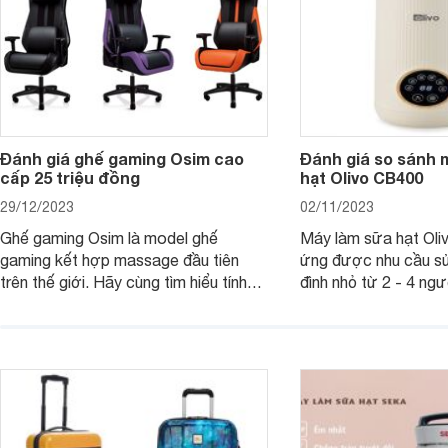
Đánh giá ghế gaming Osim cao
Đánh giá so sánh 
cấp 25 triệu đồng
hạt Olivo CB400
29/12/2023
02/11/2023
Ghế gaming Osim là model ghế
Máy làm sữa hạt Ol
gaming kết hợp massage đầu tiên
ứng được nhu cầu sử
trên thế giới. Hãy cùng tìm hiểu tính
đình nhỏ từ 2 - 4 ng
năng và chất lượng của sản phẩm
qua bài đánh giá dướ
ngay trong bài viết sau.
hơn về dòng máy này