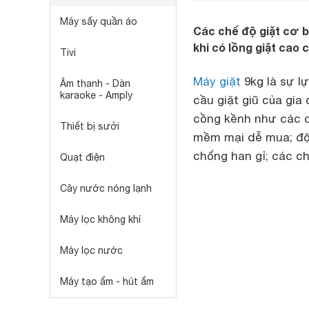
Máy sấy quần áo
Các chế độ giặt cơ 
khi có lồng giặt cao 
Tivi
Máy giặt
9kg là sự lự
Âm thanh - Dàn
karaoke - Amply
cầu giặt giũ của gia
cồng kềnh như các d
Thiết bị sưởi
mềm mại dễ mua; độ 
chống han gỉ; các chế
Quạt điện
Cây nước nóng lạnh
Máy lọc không khí
Máy lọc nước
Máy tạo ẩm - hút ẩm