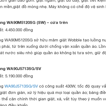
 đơn giản bao gồm: giặt ngâm, giặt đồ dày, giặt tiết kiệ
hăn mền,giặt đồ mỏng nhẹ. Máy không có chế độ vệ sinh 
ung WA90M5120SG (SW) – cửa trên
t: 4.450.000 đồng
ng WA90M5120SG sở hữu mâm giặt Wobble tạo luồng n
g phải, từ trên xuống dưới chống vặn xoắn quần áo. Lồn
át nước siêu nhỏ giúp quần áo không bị tưa sờn, giữ đ
ung WA90J5713SG/SV
t: 5.190.000 đồng
ung
WA90J5713SG/SV
có công suất 430W, tốc độ quay vắ
giặt đơn giản, xử lý hiệu quả mọi loại quần áo; bảng điề
 thể căn chỉnh thời gian giặt, xả, vắt tùy theo ý muốn v
bảng điều khiển.