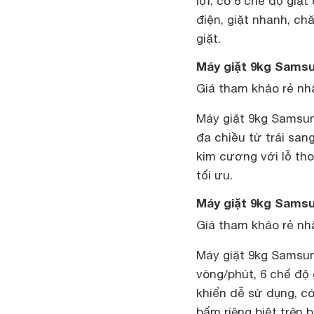
lợi, có 6 chế độ giặt
điện, giặt nhanh, c
giặt.
Máy giặt 9kg Sams
Giá tham khảo rẻ nhấ
Máy giặt 9kg Samsu
đa chiều từ trái san
kim cương với lỗ tho
tối ưu.
Máy giặt 9kg Sams
Giá tham khảo rẻ nhấ
Máy giặt 9kg Sams
vòng/phút, 6 chế độ 
khiển dễ sử dụng, có
bấm riêng biệt trên 