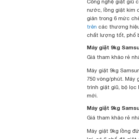
Công nghệ giặt giũ 
nước, lồng giặt kim 
giản trong 6 mức ch
trên
các thương hiệu
chất lượng tốt, phổ b
Máy giặt 9kg Sams
Giá tham khảo rẻ nhấ
Máy giặt 9kg Sams
750 vòng/phút. Máy g
trình giặt giũ, bộ lọ
mới.
Máy giặt 9kg Sams
Giá tham khảo rẻ nhấ
Máy giặt 9kg lồng đ