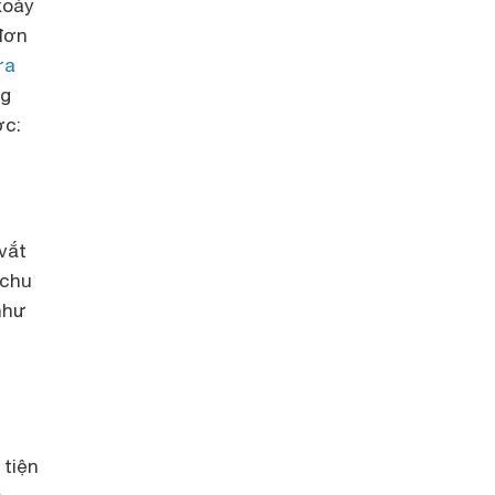
xoáy
 đơn
ửa
ng
ớc:
vắt
 chu
 như
 tiện