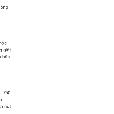
m
lồng
ước
g giặt
ộ bền
t 750
u
ới nút