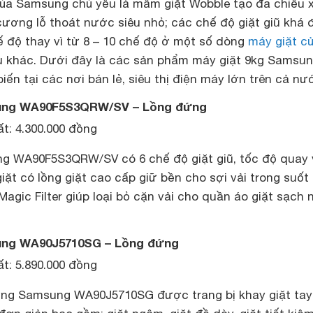
của Samsung chủ yếu là mâm giặt Wobble tạo đa chiều 
cương lỗ thoát nước siêu nhỏ; các chế độ giặt giũ khá
ế độ thay vì từ 8 – 10 chế độ ở một số dòng
máy giặt c
 khác. Dưới đây là các sản phẩm máy giặt 9kg Samsu
iến tại các nơi bán lẻ, siêu thị điện máy lớn trên cả nư
ung WA90F5S3QRW/SV – Lồng đứng
t: 4.300.000 đồng
ung WA90F5S3QRW/SV
có 6 chế độ giặt giũ, tốc độ quay 
iặt có lồng giặt cao cấp giữ bền cho sợi vải trong suốt
c Magic Filter giúp loại bỏ cặn vải cho quần áo giặt sạch
ung WA90J5710SG – Lồng đứng
t: 5.890.000 đồng
ứng Samsung WA90J5710SG được trang bị khay giặt tay