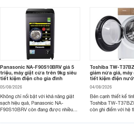
Panasonic NA-F90S10BRV giá 5
Toshiba TW-T37B
triệu, máy giặt cửa trên 9kg siêu
giảm nửa giá, máy
tiết kiệm điện cho gia đình
tiết kiệm điện nướ
05/08/2026
04/08/2026
Không chỉ nổi bật với khả năng giặt
Bên cạnh thiết kế tin
sạch hiệu quả, Panasonic NA-
Toshiba TW-T37B
F90S10BRV còn đang được nhiều
còn ghi điểm với hệ 
đại lý bán với mức giá hấp dẫn, trở
giặt hiện đại, mang 
thành lựa chọn phù hợp cho các gia
sạch hiệu quả, giảm 
đình Việt đang tìm kiếm một mẫu máy
vệ quần áo tốt hơn s