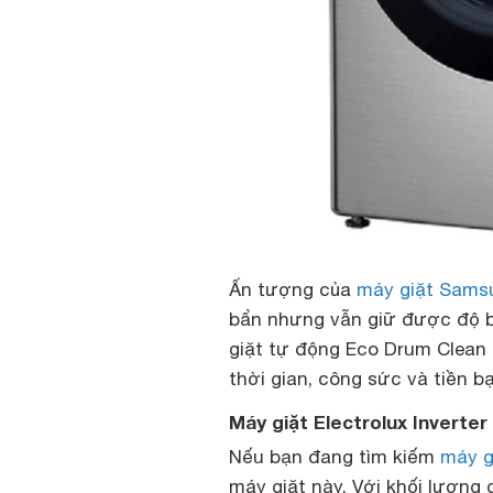
Ấn tượng của
máy giặt Sams
bẩn nhưng vẫn giữ được độ bền
giặt tự động Eco Drum Clean 
thời gian, công sức và tiền bạ
Máy giặt Electrolux Invert
Nếu bạn đang tìm kiếm
máy gi
máy giặt này. Với khối lượng 