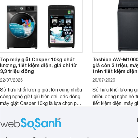
nổi bật trong tầm giá 5–6 triệu đồng.
Top máy giặt Casper 10kg chất
Toshiba AW-M1000
lượng, tiết kiệm điện, giá chỉ từ
giá còn 3 triệu, má
3,3 triệu đồng
trên tiết kiệm điện
22/07/2026
20/07/2026
Sở hữu khối lượng giặt lớn cùng nhiều
Sở hữu khối lượng gi
công nghệ giặt giũ hiện đại, các dòng
nhiều công nghệ hỗ t
máy giặt Casper 10kg là lựa chọn phù
tiết kiệm điện, máy 
hợp cho những gia đình đông thành
M1000FV(MK) là lựa
viên.
nhắc cho các gia đình
bán hiện đã giảm đán