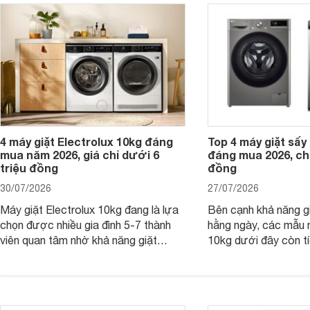
giặt cửa trên 9kg.
giặt.
4 máy giặt Electrolux 10kg đáng
Top 4 máy giặt sấy 
mua năm 2026, giá chỉ dưới 6
đáng mua 2026, chỉ
triệu đồng
đồng
30/07/2026
27/07/2026
Máy giặt Electrolux 10kg đang là lựa
Bên cạnh khả năng g
chọn được nhiều gia đình 5-7 thành
hằng ngày, các mẫu 
viên quan tâm nhờ khả năng giặt
10kg dưới đây còn t
được lượng quần áo lớn, tích hợp
năng sấy khô tiện lợi,
nhiều công nghệ chăm sóc vải và
pháp hữu ích cho gia
mức giá ngày càng dễ tiếp cận. Dưới
ngày mưa kéo dài h
đây là 4 mẫu máy giặt Electrolux 10kg
đặc trưng tại nước t