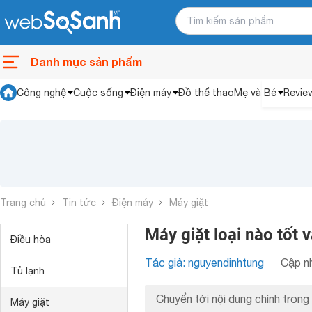
Danh mục sản phẩm
Công nghệ
Cuộc sống
Điện máy
Đồ thể thao
Mẹ và Bé
Revie
Trang chủ
Tin tức
Điện máy
Máy giặt
Máy giặt loại nào tốt
Điều hòa
Tác giả: nguyendinhtung
Cập nh
Tủ lạnh
Chuyển tới nội dung chính trong 
Máy giặt