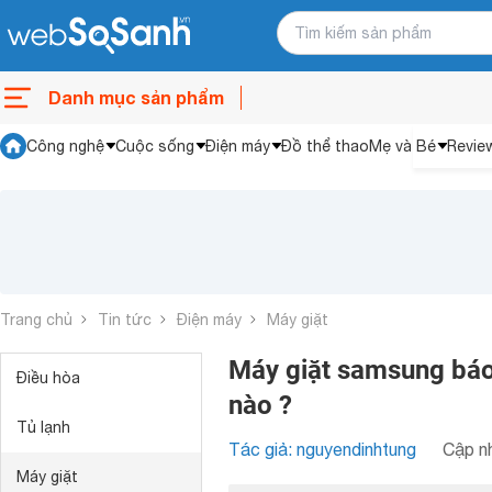
Danh mục sản phẩm
Công nghệ
Cuộc sống
Điện máy
Đồ thể thao
Mẹ và Bé
Revie
Trang chủ
Tin tức
Điện máy
Máy giặt
Máy giặt samsung báo lỗ
Điều hòa
nào ?
Tủ lạnh
Tác giả: nguyendinhtung
Cập nh
Máy giặt