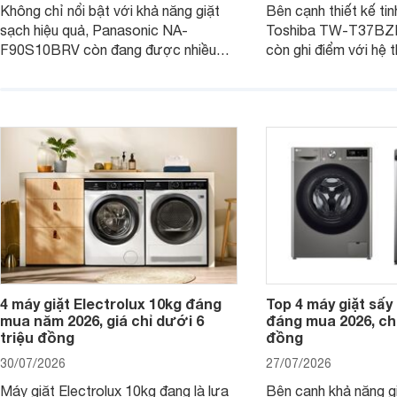
Không chỉ nổi bật với khả năng giặt
Bên cạnh thiết kế tin
sạch hiệu quả, Panasonic NA-
Toshiba TW-T37B
F90S10BRV còn đang được nhiều
còn ghi điểm với hệ 
đại lý bán với mức giá hấp dẫn, trở
giặt hiện đại, mang 
thành lựa chọn phù hợp cho các gia
sạch hiệu quả, giảm 
đình Việt đang tìm kiếm một mẫu máy
vệ quần áo tốt hơn s
giặt cửa trên 9kg.
giặt.
4 máy giặt Electrolux 10kg đáng
Top 4 máy giặt sấy 
mua năm 2026, giá chỉ dưới 6
đáng mua 2026, chỉ
triệu đồng
đồng
30/07/2026
27/07/2026
Máy giặt Electrolux 10kg đang là lựa
Bên cạnh khả năng g