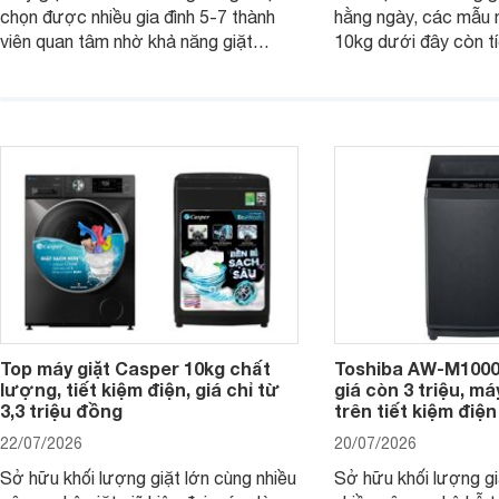
chọn được nhiều gia đình 5-7 thành
hằng ngày, các mẫu 
viên quan tâm nhờ khả năng giặt
10kg dưới đây còn t
được lượng quần áo lớn, tích hợp
năng sấy khô tiện lợi,
nhiều công nghệ chăm sóc vải và
pháp hữu ích cho gia
mức giá ngày càng dễ tiếp cận. Dưới
ngày mưa kéo dài h
đây là 4 mẫu máy giặt Electrolux 10kg
đặc trưng tại nước t
nổi bật trong tầm giá 5–6 triệu đồng.
Top máy giặt Casper 10kg chất
Toshiba AW-M1000
lượng, tiết kiệm điện, giá chỉ từ
giá còn 3 triệu, má
3,3 triệu đồng
trên tiết kiệm điện
22/07/2026
20/07/2026
Sở hữu khối lượng giặt lớn cùng nhiều
Sở hữu khối lượng gi