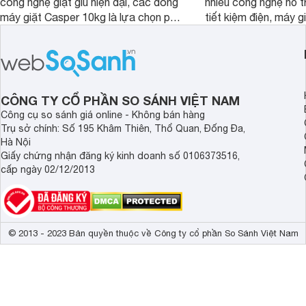
công nghệ giặt giũ hiện đại, các dòng
nhiều công nghệ hỗ t
máy giặt Casper 10kg là lựa chọn phù
tiết kiệm điện, máy 
hợp cho những gia đình đông thành
M1000FV(MK) là lựa
viên.
nhắc cho các gia đình
bán hiện đã giảm đán
CÔNG TY CỔ PHẦN SO SÁNH VIỆT NAM
Công cụ so sánh giá online - Không bán hàng
Trụ sở chính: Số 195 Khâm Thiên, Thổ Quan, Đống Đa,
Hà Nội
Giấy chứng nhận đăng ký kinh doanh số 0106373516,
cấp ngày 02/12/2013
© 2013 - 2023 Bản quyền thuộc về Công ty cổ phần So Sánh Việt Nam