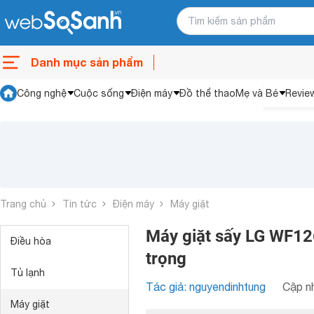
Danh mục sản phẩm
Công nghệ
Cuộc sống
Điện máy
Đồ thể thao
Mẹ và Bé
Revie
Trang chủ
Tin tức
Điện máy
Máy giặt
Máy giặt sấy LG WF1
Điều hòa
trọng
Tủ lạnh
Tác giả: nguyendinhtung
Cập nh
Máy giặt