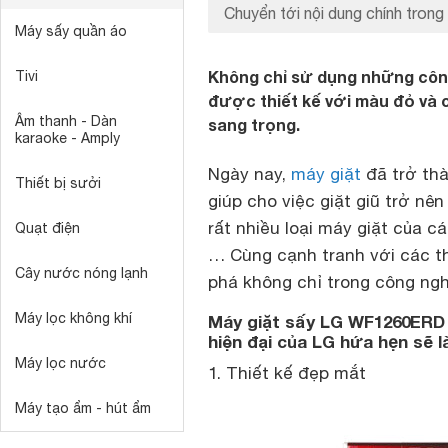
Chuyển tới nội dung chính trong 
Máy sấy quần áo
Không chỉ sử dụng những công
Tivi
được thiết kế với màu đỏ và c
Âm thanh - Dàn
sang trọng.
karaoke - Amply
Ngày nay,
máy giặt
đã trở thà
Thiết bị sưởi
giúp cho việc giặt giũ trở nê
rất nhiều loại máy giặt của c
Quạt điện
… Cùng cạnh tranh với các t
Cây nước nóng lạnh
phá không chỉ trong công ngh
Máy lọc không khí
Máy giặt sấy LG WF1260ERD 
hiện đại của LG hứa hẹn sẽ 
Máy lọc nước
1. Thiết kế đẹp mắt
Máy tạo ẩm - hút ẩm