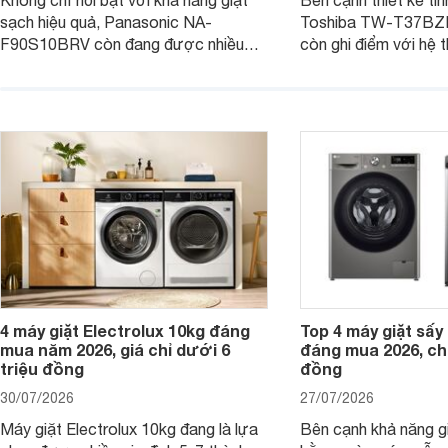
Không chỉ nổi bật với khả năng giặt
Bên cạnh thiết kế tin
sạch hiệu quả, Panasonic NA-
Toshiba TW-T37B
F90S10BRV còn đang được nhiều
còn ghi điểm với hệ 
đại lý bán với mức giá hấp dẫn, trở
giặt hiện đại, mang 
thành lựa chọn phù hợp cho các gia
sạch hiệu quả, giảm 
đình Việt đang tìm kiếm một mẫu máy
vệ quần áo tốt hơn s
giặt cửa trên 9kg.
giặt.
4 máy giặt Electrolux 10kg đáng
Top 4 máy giặt sấy 
mua năm 2026, giá chỉ dưới 6
đáng mua 2026, chỉ
triệu đồng
đồng
30/07/2026
27/07/2026
Máy giặt Electrolux 10kg đang là lựa
Bên cạnh khả năng g