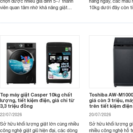
chọn được nhiều gia đình 5-7 thành
hằng ngày, các mẫu 
viên quan tâm nhờ khả năng giặt
10kg dưới đây còn t
được lượng quần áo lớn, tích hợp
năng sấy khô tiện lợi,
nhiều công nghệ chăm sóc vải và
pháp hữu ích cho gia
mức giá ngày càng dễ tiếp cận. Dưới
ngày mưa kéo dài h
đây là 4 mẫu máy giặt Electrolux 10kg
đặc trưng tại nước t
nổi bật trong tầm giá 5–6 triệu đồng.
Top máy giặt Casper 10kg chất
Toshiba AW-M1000
lượng, tiết kiệm điện, giá chỉ từ
giá còn 3 triệu, má
3,3 triệu đồng
trên tiết kiệm điện
22/07/2026
20/07/2026
Sở hữu khối lượng giặt lớn cùng nhiều
Sở hữu khối lượng gi
công nghệ giặt giũ hiện đại, các dòng
nhiều công nghệ hỗ t