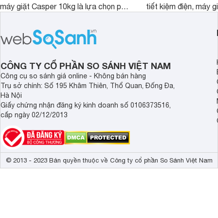
máy giặt Casper 10kg là lựa chọn phù
tiết kiệm điện, máy 
hợp cho những gia đình đông thành
M1000FV(MK) là lựa
viên.
nhắc cho các gia đình
bán hiện đã giảm đán
CÔNG TY CỔ PHẦN SO SÁNH VIỆT NAM
Công cụ so sánh giá online - Không bán hàng
Trụ sở chính: Số 195 Khâm Thiên, Thổ Quan, Đống Đa,
Hà Nội
Giấy chứng nhận đăng ký kinh doanh số 0106373516,
cấp ngày 02/12/2013
© 2013 - 2023 Bản quyền thuộc về Công ty cổ phần So Sánh Việt Nam