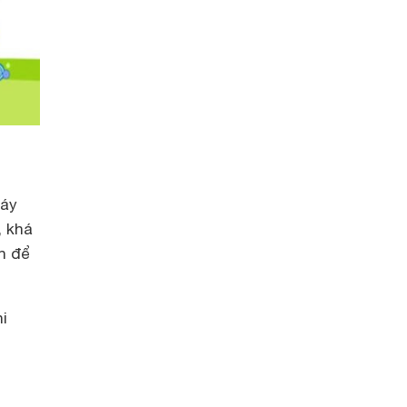
máy
, khá
n để
i