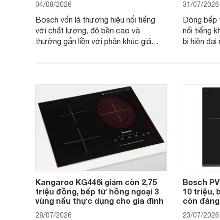
04/08/2026
31/07/2026
Bosch vốn là thương hiệu nổi tiếng
Dòng bếp 
với chất lượng, độ bền cao và
nổi tiếng k
thường gắn liền với phân khúc giá
bị hiện đạ
cao. Tuy nhiên, trên thị trường hiện
536.61.88
nay, mẫu bếp từ Bosch 3 vùng nấu
hàng, siêu 
PUC61KAA5E lại đang được nhiều
đưa tới lự
đơn vị phân phối với mức giá khá dễ
gia đình.
tiếp cận, thu hút sự quan tâm của
nhiều người tiêu dùng.
Kangaroo KG446i giảm còn 2,75
Bosch PV
triệu đồng, bếp từ hồng ngoại 3
10 triệu,
vùng nấu thực dụng cho gia đình
còn đáng
28/07/2026
23/07/2026