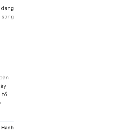
h dạng
c sang
hoàn
máy
 tế
ễ
 Hạnh