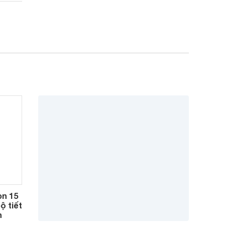
òn 15
ộ tiết
h