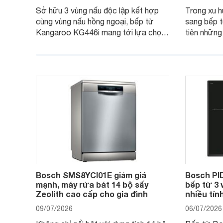
Sở hữu 3 vùng nấu độc lập kết hợp
Trong xu 
cùng vùng nấu hồng ngoại, bếp từ
sang bếp t
Kangaroo KG446i mang tới lựa chọn
tiên những
đáng cân nhắc cho nhu cầu nấu
nướng cao,
nướng tại gia đình. Hiện sản phẩm
thương hiệ
cũng đang được giảm giá khá sâu tại
PVJ631FB1
nhiều cửa hàng, đại lý.
mẫu bếp đá
Bosch SMS8YCI01E giảm giá
Bosch PI
mạnh, máy rửa bát 14 bộ sấy
bếp từ 3 
Zeolith cao cấp cho gia đình
nhiều tín
09/07/2026
06/07/2026