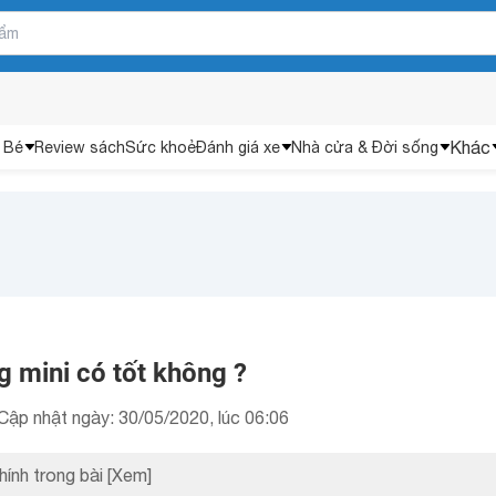
Khác
 Bé
Review sách
Sức khoẻ
Đánh giá xe
Nhà cửa & Đời sống
 mini có tốt không ?
Cập nhật ngày: 30/05/2020, lúc 06:06
hính trong bài
[Xem]