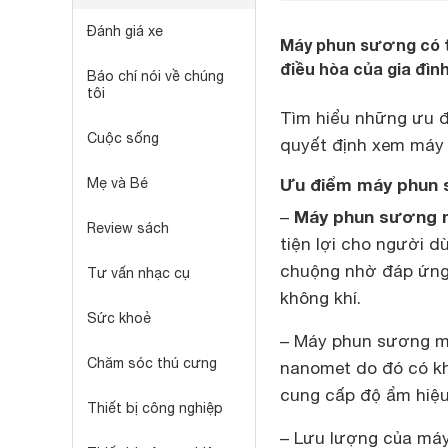
Đánh giá xe
Máy phun sương có t
điều hòa của gia đình
Báo chí nói về chúng
tôi
Tìm hiểu những ưu 
Cuộc sống
quyết định xem máy
Ưu điểm máy phun 
Mẹ và Bé
Máy phun sương m
–
Review sách
tiện lợi cho người 
chuộng nhờ đáp ứng
Tư vấn nhạc cụ
không khí.
Sức khoẻ
– Máy phun sương mi
Chăm sóc thú cưng
nanomet do đó có kh
cung cấp độ ẩm hiệ
Thiết bị công nghiệp
– Lưu lượng của máy