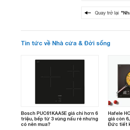
"Nh
Quay trở lại
Tin tức về Nhà cửa & Đời sống
Bosch PUC61KAA5E giá chỉ hơn 6
Hafele HC
triệu, bếp từ 3 vùng nấu rẻ nhưng
giá còn 6
có nên mua?
Đức tiết 