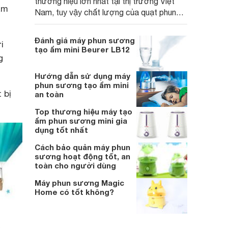
thương hiệu lớn nhất tại thị trường Việt
âm
Nam, tuy vậy chất lượng của quạt phun
sương Sunhouse có tốt không?
Đánh giá máy phun sương
i
tạo ẩm mini Beurer LB12
g
Hướng dẫn sử dụng máy
phun sương tạo ẩm mini
 bị
an toàn
Top thương hiệu máy tạo
ẩm phun sương mini gia
dụng tốt nhất
Cách bảo quản máy phun
sương hoạt động tốt, an
toàn cho người dùng
Máy phun sương Magic
Home có tốt không?