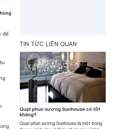
phòng
y để
TIN TỨC LIÊN QUAN
iều
ằng
p
Quạt phun sương Sunhouse có tốt
không?
Quạt phun sương Sunhouse là một trong
dùng