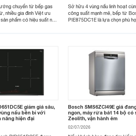
hướng chuyển từ bếp gas
Sở hữu 4 vùng nấu linh hoạt cù
ừ, nhiều gia đình Việt ưu
công suất mạnh mẽ, bếp từ Bo
 sản phẩm có hiệu suất nấu
PIE875DC1E là lựa chọn phù h
 độ bền tốt và đến từ các
nhu cầu nấu nướng của gia đình
u uy tín. Bosch
thời được trang bị nhiều tiện íc
E là một trong những
minh và tính năng an toàn.
p ứng tốt các tiêu chí này.
D651DC5E giảm giá sâu,
Bosch SMS6ZCI49E giá đang
vùng nấu bền bỉ với
ngon, máy rửa bát 14 bộ có 
h năng hiện đại
Zeolith, vận hành êm
02/07/2026