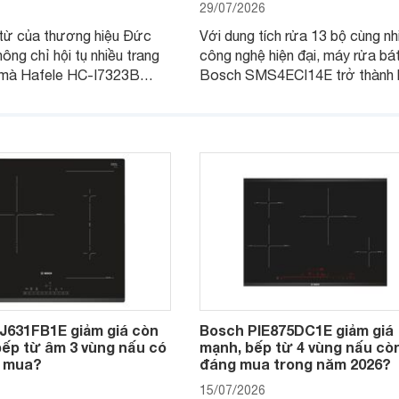
29/07/2026
từ của thương hiệu Đức
Với dung tích rửa 13 bộ cùng nh
hông chỉ hội tụ nhiều trang
công nghệ hiện đại, máy rửa bá
i mà Hafele HC-I7323B
Bosch SMS4ECI14E trở thành 
6 còn đang được nhiều cửa
chọn đáng cân nhắc cho các gia
thị điện máy giảm giá sâu,
Việt, nhất là trong bối cảnh giá 
a chọn chất lượng cho các
đang được điều chỉnh giảm sâu
J631FB1E giảm giá còn
Bosch PIE875DC1E giảm giá
 bếp từ âm 3 vùng nấu có
mạnh, bếp từ 4 vùng nấu cò
 mua?
đáng mua trong năm 2026?
15/07/2026