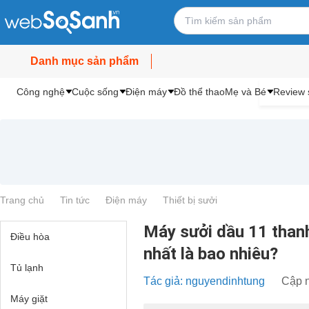
Danh mục sản phẩm
Công nghệ
Cuộc sống
Điện máy
Đồ thể thao
Mẹ và Bé
Review 
Trang chủ
Tin tức
Điện máy
Thiết bị sưởi
Máy sưởi dầu 11 thanh 
Điều hòa
nhất là bao nhiêu?
Tủ lạnh
Tác giả: nguyendinhtung
Cập n
Máy giặt