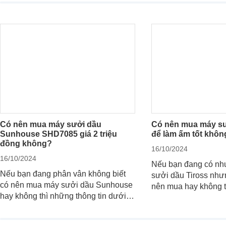
tìm kiếm một thiết bị sưởi hiệu quả,
thuận tiện cho việc làm ấm trong
những ngày lạnh giá thì có thể tham
khảo các mẫu máy sưởi gốm dưới
đây.
Có nên mua máy sưởi dầu
Có nên mua máy sư
Sunhouse SHD7085 giá 2 triệu
để làm ấm tốt khôn
đồng không?
16/10/2024
16/10/2024
Nếu bạn đang có nh
Nếu bạn đang phân vân không biết
sưởi dầu Tiross như
có nên mua máy sưởi dầu Sunhouse
nên mua hay không t
hay không thì những thông tin dưới
tin dưới đây có thể g
đây có thể giúp ích cho bạn.