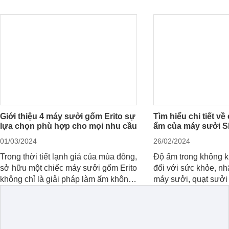
Giới thiệu 4 máy sưởi gốm Erito sự
Tìm hiểu chi tiết v
lựa chọn phù hợp cho mọi nhu cầu
ẩm của máy sưởi S
01/03/2024
26/02/2024
Trong thời tiết lạnh giá của mùa đông,
Độ ẩm trong không kh
sở hữu một chiếc máy sưởi gốm Erito
đối với sức khỏe, nh
không chỉ là giải pháp làm ấm không
máy sưởi, quạt sưởi
gian sống mà còn đem lại sự thoải
Một trong những công
mái và an toàn cho gia đình. Cùng
được ưa chuộng hiện
Websosanh.vn đi tìm hiểu đặc điểm
nghệ bù ẩm của máy
và các sản phẩm nổi bật hiện nay
Cùng Websosanh.vn đ