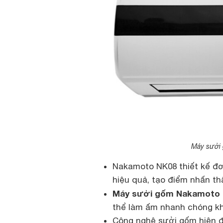
Máy sưởi
Nakamoto NK08 thiết kế đơ
hiệu quả, tạo điểm nhấn t
Máy sưởi gốm Nakamoto
thể làm ấm nhanh chóng kh
Công nghệ sưởi gốm hiện đ