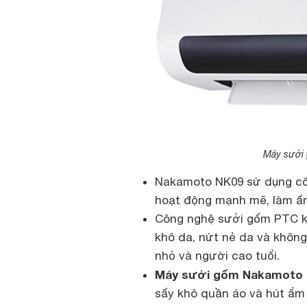
Máy sưởi
Nakamoto NK09 sử dụng cô
hoạt động mạnh mẽ, làm ấm
Công nghệ sưởi gốm PTC kh
khô da, nứt nẻ da và không 
nhỏ và người cao tuổi.
Máy sưởi gốm Nakamoto
sấy khô quần áo và hút ẩm 