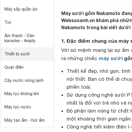
Máy sấy quần áo
Máy sưởi gốm Nakamoto đang 
Websosanh.vn khám phá những
Tivi
Nakamoto trong bài viết dưới 
Âm thanh - Dàn
1. Đặc điểm chung của máy
karaoke - Amply
Với sứ mệnh mang lại sự ấm á
Thiết bị sưởi
máy sưởi
gố
ra những chiếc
Quạt điện
Thiết kế đẹp, nhỏ gọn, tinh
nội thất. Bạn có thể di chu
Cây nước nóng lạnh
phiền toái.
Máy lọc không khí
Sử dụng công nghệ sưởi PT
nhất là đối với trẻ nhỏ và n
Máy lọc nước
Bộ phận làm nóng từ chất 
một khoảng thời gian ngắn.
Máy tạo ẩm - hút ẩm
Công nghệ tiết kiệm điện I