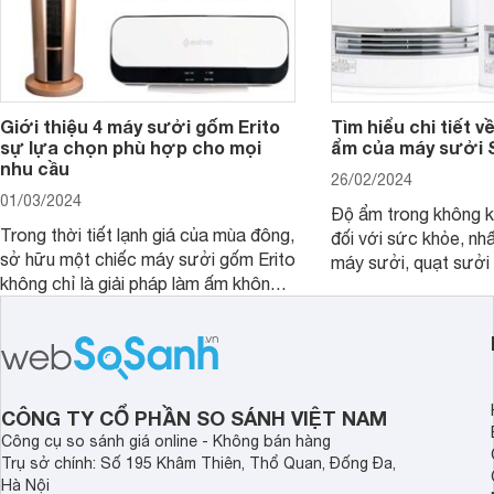
Giới thiệu 4 máy sưởi gốm Erito
Tìm hiểu chi tiết 
sự lựa chọn phù hợp cho mọi
ẩm của máy sưởi 
nhu cầu
26/02/2024
01/03/2024
Độ ẩm trong không kh
Trong thời tiết lạnh giá của mùa đông,
đối với sức khỏe, nhấ
sở hữu một chiếc máy sưởi gốm Erito
máy sưởi, quạt sưởi
không chỉ là giải pháp làm ấm không
Một trong những công
gian sống mà còn đem lại sự thoải
được ưa chuộng hiện
mái và an toàn cho gia đình. Cùng
nghệ bù ẩm của máy 
Websosanh.vn đi tìm hiểu đặc điểm và
Cùng Websosanh.vn đ
các sản phẩm nổi bật hiện nay nhé.
công nghệ bù ẩm tr
Sharp nhé.
CÔNG TY CỔ PHẦN SO SÁNH VIỆT NAM
Công cụ so sánh giá online - Không bán hàng
Trụ sở chính: Số 195 Khâm Thiên, Thổ Quan, Đống Đa,
Hà Nội