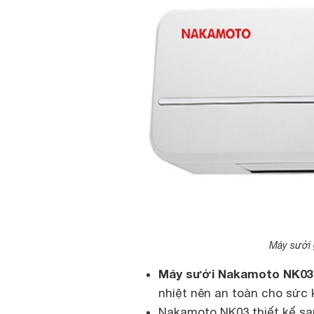
Máy sưởi
Máy sưởi Nakamoto NK03
nhiệt nên an toàn cho sức
Nakamoto NK03 thiết kế san