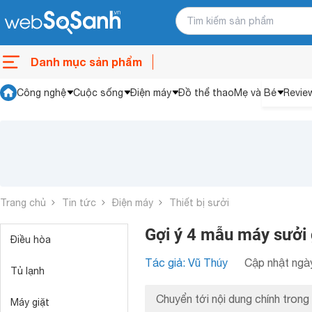
Danh mục sản phẩm
Công nghệ
Cuộc sống
Điện máy
Đồ thể thao
Mẹ và Bé
Revie
Trang chủ
Tin tức
Điện máy
Thiết bị sưởi
Gợi ý 4 mẫu máy sưởi
Điều hòa
Tác giả: Vũ Thúy
Cập nhật ngày
Tủ lạnh
Chuyển tới nội dung chính trong 
Máy giặt