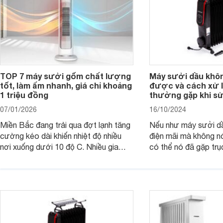
TOP 7 máy sưởi gốm chất lượng
Máy sưởi dầu khô
tốt, làm ấm nhanh, giá chỉ khoảng
được và cách xử l
1 triệu đồng
thường gặp khi s
07/01/2026
16/10/2024
Miền Bắc đang trải qua đợt lạnh tăng
Nếu như máy sưởi d
cường kéo dài khiến nhiệt độ nhiều
điện mãi mà không n
nơi xuống dưới 10 độ C. Nhiều gia
có thể nó đã gặp trục
đình có con nhỏ, người cao tuổi đang
tìm kiếm một thiết bị sưởi hiệu quả,
thuận tiện cho việc làm ấm trong
những ngày lạnh giá thì có thể tham
khảo các mẫu máy sưởi gốm dưới
đây.