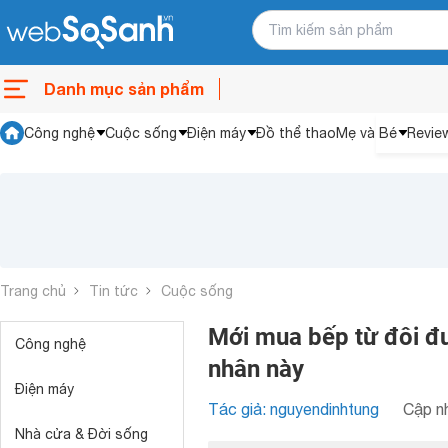
Danh mục sản phẩm
Công nghệ
Cuộc sống
Điện máy
Đồ thể thao
Mẹ và Bé
Revie
Trang chủ
Tin tức
Cuộc sống
Mới mua bếp từ đôi đư
Công nghệ
nhân này
Điện máy
Tác giả: nguyendinhtung
Cập nh
Nhà cửa & Đời sống