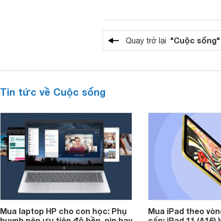
"Cuộc sống"
Quay trở lại
Tin tức về Cuộc sống
Mua laptop HP cho con học: Phụ
Mua iPad theo vòn
huynh nên ưu tiên độ bền, pin hay
cấp: iPad 11 (A16)