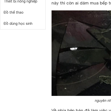
Thiết bị nông nghiệp
này thì còn ai dám mua bếp t
Đồ thể thao
Đồ dùng học sinh
nguyên nh
Về phía bên bán đã làm việc v