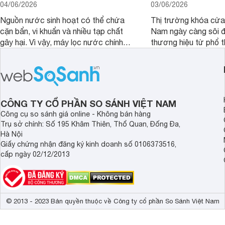
04/06/2026
03/06/2026
Nguồn nước sinh hoạt có thể chứa
Thị trường khóa cửa 
cặn bẩn, vi khuẩn và nhiều tạp chất
Nam ngày càng sôi đ
gây hại. Vì vậy, máy lọc nước chính
thương hiệu từ phổ 
hãng là giải pháp hiệu quả giúp bảo vệ
cấp. Nếu bạn đang b
sức khỏe và đảm bảo nguồn nước
cửa điện tử hãng nào 
sạch cho cả gia đình.
sẽ so sánh 5 thương
tâm nhiều hiện nay: 
Demax, Hubert và Gi
CÔNG TY CỔ PHẦN SO SÁNH VIỆT NAM
Công cụ so sánh giá online - Không bán hàng
Trụ sở chính: Số 195 Khâm Thiên, Thổ Quan, Đống Đa,
Hà Nội
Giấy chứng nhận đăng ký kinh doanh số 0106373516,
cấp ngày 02/12/2013
© 2013 - 2023 Bản quyền thuộc về Công ty cổ phần So Sánh Việt Nam