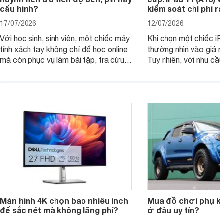
cấu hình?
kiểm soát chi phí 
17/07/2026
12/07/2026
Với học sinh, sinh viên, một chiếc máy
Khi chọn một chiếc i
tính xách tay không chỉ để học online
thường nhìn vào giá 
mà còn phục vụ làm bài tập, tra cứu,
Tuy nhiên, với nhu cầ
thuyết trình và giải trí nhẹ. Khi chọn
việc nhẹ và giải trí t
laptop HP cho con, phụ huynh nên
quan trọng hơn là tổn
nhìn theo nhu cầu sử dụng nhiều năm
mua bản nào, có cần
thay vì chỉ so sánh cấu hình trên giấy.
không, dùng được ba
nên nâng cấp.
Màn hình 4K chọn bao nhiêu inch
Mua đồ chơi phụ ki
để sắc nét mà không lãng phí?
ở đâu uy tín?