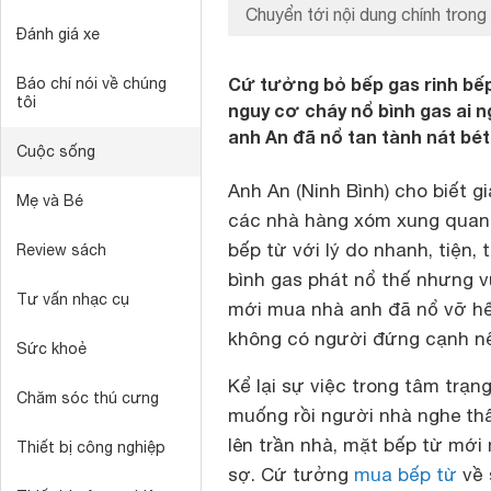
Chuyển tới nội dung chính trong 
Đánh giá xe
Cứ tưởng bỏ bếp gas rinh bếp
Báo chí nói về chúng
tôi
nguy cơ cháy nổ bình gas ai 
anh An đã nổ tan tành nát bét.
Cuộc sống
Anh An (Ninh Bình) cho biết 
Mẹ và Bé
các nhà hàng xóm xung quan
bếp từ với lý do nhanh, tiện, 
Review sách
bình gas phát nổ thế nhưng v
Tư vấn nhạc cụ
mới mua nhà anh đã nổ vỡ hết
không có người đứng cạnh nếu
Sức khoẻ
Kể lại sự việc trong tâm trạn
Chăm sóc thú cưng
muống rồi người nhà nghe thấ
lên trần nhà, mặt bếp từ mới m
Thiết bị công nghiệp
sợ. Cứ tưởng
mua bếp từ
về 