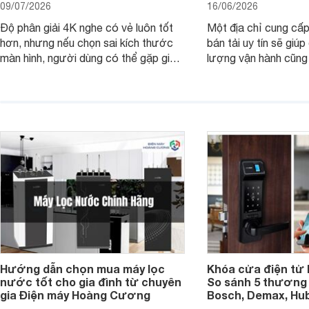
09/07/2026
16/06/2026
Độ phân giải 4K nghe có vẻ luôn tốt
Một địa chỉ cung cấp
hơn, nhưng nếu chọn sai kích thước
bán tải uy tín sẽ giú
màn hình, người dùng có thể gặp giao
lượng vận hành cũng
diện quá nhỏ, phải phóng to nhiều
của chủ xe khi lên đ
hoặc không tận dụng hết không gian
hai" của mình.
hiển thị. Vậy màn hình 4K nên chọn
bao nhiêu inch là hợp lý?
Hướng dẫn chọn mua máy lọc
Khóa cửa điện tử 
nước tốt cho gia đình từ chuyên
So sánh 5 thương 
gia Điện máy Hoàng Cương
Bosch, Demax, Hub