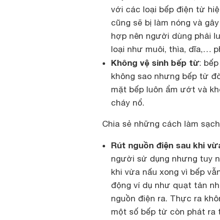
với các loại bếp điện từ hi
cũng sẽ bị làm nóng và gây
hợp nên người dùng phải l
loại như muôi, thìa, dĩa,… 
Không vệ sinh bếp từ
: bếp
không sao nhưng bếp từ đò
mặt bếp luôn ẩm ướt và khô
cháy nổ.
Chia sẻ những cách làm sạc
Rút nguồn điện sau khi vừ
người sử dụng nhưng tuy n
khi vừa nấu xong vì bếp vẫ
động ví dụ như quạt tản nhi
nguồn điện ra. Thực ra khô
một số bếp từ còn phát ra 