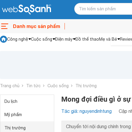
Danh mục sản phẩm
Công nghệ
Cuộc sống
Điện máy
Đồ thể thao
Mẹ và Bé
Revie
Trang chủ
Tin tức
Cuộc sống
Thị trường
Mong đợi điều gì ở sự
Du lịch
Tác giả: nguyendinhtung
Cập nh
Mỹ phẩm
Chuyển tới nội dung chính trong 
Thị trường