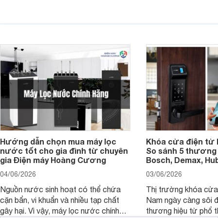
diện quá nhỏ, phải phóng to nhiều
của chủ xe khi lên đ
hoặc không tận dụng hết không gian
hai" của mình.
hiển thị. Vậy màn hình 4K nên chọn
bao nhiêu inch là hợp lý?
Hướng dẫn chọn mua máy lọc
Khóa cửa điện tử 
nước tốt cho gia đình từ chuyên
So sánh 5 thương 
gia Điện máy Hoàng Cương
Bosch, Demax, Hub
04/06/2026
03/06/2026
Nguồn nước sinh hoạt có thể chứa
Thị trường khóa cửa 
cặn bẩn, vi khuẩn và nhiều tạp chất
Nam ngày càng sôi đ
gây hại. Vì vậy, máy lọc nước chính
thương hiệu từ phổ 