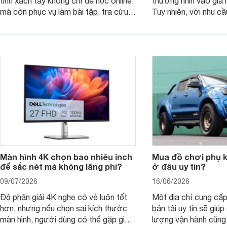
tính xách tay không chỉ để học online
thường nhìn vào giá 
mà còn phục vụ làm bài tập, tra cứu,
Tuy nhiên, với nhu cầ
thuyết trình và giải trí nhẹ. Khi chọn
việc nhẹ và giải trí t
laptop HP cho con, phụ huynh nên
quan trọng hơn là tổn
nhìn theo nhu cầu sử dụng nhiều năm
mua bản nào, có cần
thay vì chỉ so sánh cấu hình trên giấy.
không, dùng được ba
nên nâng cấp.
Màn hình 4K chọn bao nhiêu inch
Mua đồ chơi phụ ki
để sắc nét mà không lãng phí?
ở đâu uy tín?
09/07/2026
16/06/2026
Độ phân giải 4K nghe có vẻ luôn tốt
Một địa chỉ cung cấp
hơn, nhưng nếu chọn sai kích thước
bán tải uy tín sẽ giú
màn hình, người dùng có thể gặp giao
lượng vận hành cũng