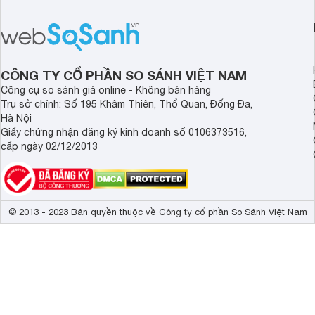
hãng là giải pháp hiệu quả giúp bảo vệ
cấp. Nếu bạn đang b
sức khỏe và đảm bảo nguồn nước
cửa điện tử hãng nào 
sạch cho cả gia đình.
sẽ so sánh 5 thương
tâm nhiều hiện nay: 
Demax, Hubert và Gi
CÔNG TY CỔ PHẦN SO SÁNH VIỆT NAM
Công cụ so sánh giá online - Không bán hàng
Trụ sở chính: Số 195 Khâm Thiên, Thổ Quan, Đống Đa,
Hà Nội
Giấy chứng nhận đăng ký kinh doanh số 0106373516,
cấp ngày 02/12/2013
© 2013 - 2023 Bản quyền thuộc về Công ty cổ phần So Sánh Việt Nam