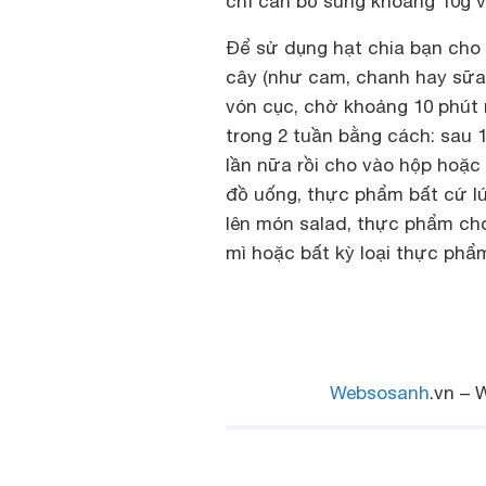
chỉ cần bổ sung khoảng 10g 
Để sử dụng hạt chia bạn cho 
cây (như cam, chanh hay sữa 
vón cục, chờ khoảng 10 phút 
trong 2 tuần bằng cách: sau
lần nữa rồi cho vào hộp hoặc
đồ uống, thực phẩm bất cứ lú
lên món salad, thực phẩm cho
mì hoặc bất kỳ loại thực phẩ
Websosanh
.vn – 