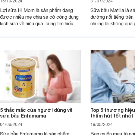
16/10/2024
31/07/2024
Lợi sữa Hi Mom là sản phẩm đang
Sữa bầu Matilia là s
được nhiều mẹ chia sẻ có công dụng
dưỡng nổi tiếng trên 
kích sữa về hiệu quả, cùng tìm hiểu chi
nhưng lại không quá 
tiết sản phẩm này về nguồn gốc xuất
Nam. Bài viết sau sẽ
xứ, thành phần và công dụng để xem
đáp tất cả các thắc 
có an toàn để dùng cho mẹ sau sinh
thành phần và chất l
không bạn nhé!
sữa này chi tiết nhất.
5 thắc mắc của người dùng về
Top 5 thương hiệu
sữa bầu Enfamama
thấm hút tốt nhất 
04/06/2024
18/05/2024
Sữa bầu Enfamama là sản phẩm
Bạn muốn mua tã ngư