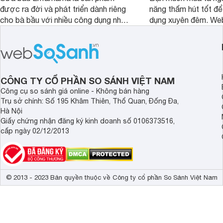
được ra đời và phát triển dành riêng
năng thấm hút tốt để
cho bà bầu với nhiều công dụng như
dụng xuyên đêm. We
bổ sung dinh dưỡng, hỗ trợ tiêu hóa,...
chia sẻ 5 thương hiệ
Bài viết sau sẽ cung cấp cho bạn các
thấm hút tốt nhất hi
thông tin quan trọng về xuất xứ, liều
thoải mái lựa chọn nh
lượng sử dụng an toàn và các đánh
giá thực tế của mẹ bầu đã sử dụng.
CÔNG TY CỔ PHẦN SO SÁNH VIỆT NAM
Công cụ so sánh giá online - Không bán hàng
Trụ sở chính: Số 195 Khâm Thiên, Thổ Quan, Đống Đa,
Hà Nội
Giấy chứng nhận đăng ký kinh doanh số 0106373516,
cấp ngày 02/12/2013
© 2013 - 2023 Bản quyền thuộc về Công ty cổ phần So Sánh Việt Nam