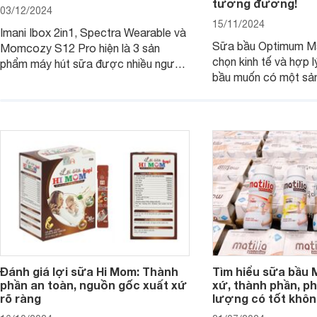
tương đương!
03/12/2024
15/11/2024
Imani Ibox 2in1, Spectra Wearable và
Sữa bầu Optimum Ma
Momcozy S12 Pro hiện là 3 sản
chọn kinh tế và hợp 
phẩm máy hút sữa được nhiều người
bầu muốn có một sả
tiêu dùng ưa chuộng và phân vân nhất
lượng, đủ dinh dưỡng
khi mua. Nếu mẹ cũng đang băn
chăng. Tuy nhiên so
khoăn vấn đề nên mua sản phẩm nào
bầu khác thì thế nào,
để sử dụng trong hành trình sắp tới thì
trong bài viết dưới đ
nên đọc bài so sánh chi tiết sau:
Đánh giá lợi sữa Hi Mom: Thành
Tìm hiểu sữa bầu M
phần an toàn, nguồn gốc xuất xứ
xứ, thành phần, ph
rõ ràng
lượng có tốt khô