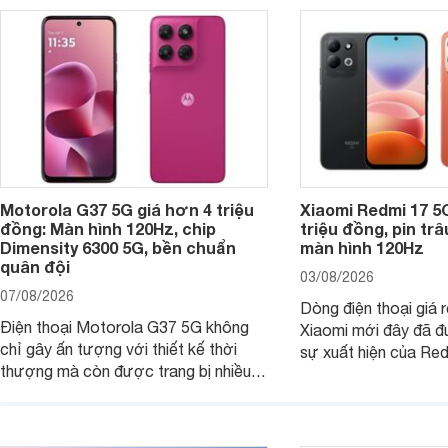
Motorola G37 5G giá hơn 4 triệu
Xiaomi Redmi 17 5
đồng: Màn hình 120Hz, chip
triệu đồng, pin tr
Dimensity 6300 5G, bền chuẩn
màn hình 120Hz
quân đội
03/08/2026
07/08/2026
Dòng điện thoại giá 
Điện thoại Motorola G37 5G không
Xiaomi mới đây đã đ
chỉ gây ấn tượng với thiết kế thời
sự xuất hiện của Re
thượng mà còn được trang bị nhiều
máy đang nhận được
tính năng và công nghệ hiện đại, đáp
của nhiều khách hàng
ứng tốt nhu cầu sử dụng hằng ngày
của người dùng phổ thông.