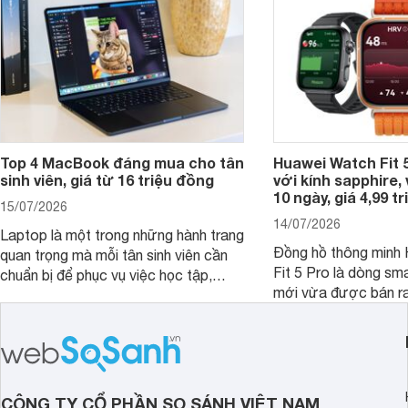
Top 4 MacBook đáng mua cho tân
Huawei Watch Fit 5
sinh viên, giá từ 16 triệu đồng
với kính sapphire, v
10 ngày, giá 4,99 t
15/07/2026
14/07/2026
Laptop là một trong những hành trang
Đồng hồ thông minh
quan trọng mà mỗi tân sinh viên cần
Fit 5 Pro là dòng sm
chuẩn bị để phục vụ việc học tập,
mới vừa được bán ra 
nghiên cứu và cả nhu cầu làm thêm.
Việt Nam năm 2026.
Nếu ưu tiên một thiết bị gọn nhẹ, hiệu
huy thế mạnh từ thế 
năng ổn định, bền bỉ cùng mức giá dễ
thiết kế thời thượng 
tiếp cận, dưới đây là những mẫu
năng hiện đại.
MacBook đáng cân nhắc dành cho
tân sinh viên.
CÔNG TY CỔ PHẦN SO SÁNH VIỆT NAM