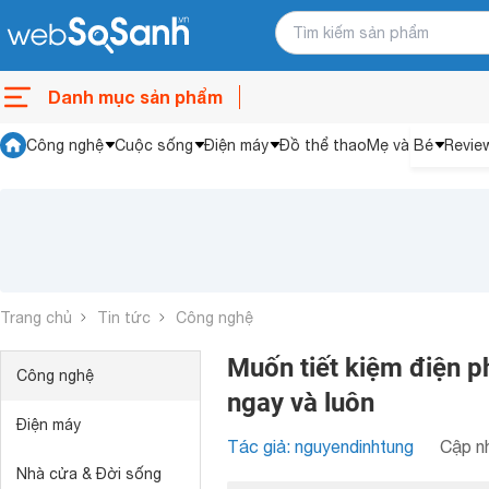
Danh mục sản phẩm
Công nghệ
Cuộc sống
Điện máy
Đồ thể thao
Mẹ và Bé
Revie
Trang chủ
Tin tức
Công nghệ
Muốn tiết kiệm điện p
Công nghệ
ngay và luôn
Điện máy
Tác giả: nguyendinhtung
Cập nh
Nhà cửa & Đời sống