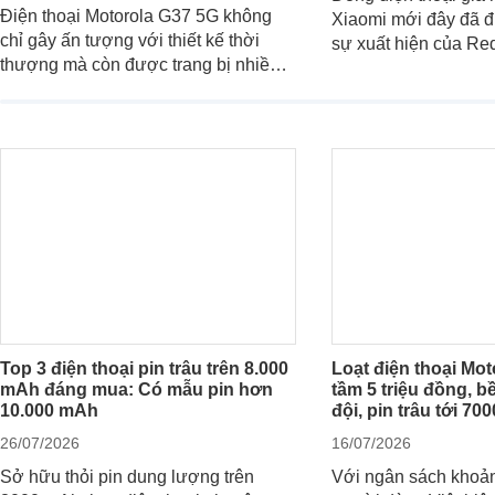
Điện thoại Motorola G37 5G không
Xiaomi mới đây đã 
chỉ gây ấn tượng với thiết kế thời
sự xuất hiện của Re
thượng mà còn được trang bị nhiều
máy đang nhận được
tính năng và công nghệ hiện đại, đáp
của nhiều khách hàn
ứng tốt nhu cầu sử dụng hằng ngày
của người dùng phổ thông.
Top 3 điện thoại pin trâu trên 8.000
Loạt điện thoại Mot
mAh đáng mua: Có mẫu pin hơn
tầm 5 triệu đồng, 
10.000 mAh
đội, pin trâu tới 7
26/07/2026
16/07/2026
Sở hữu thỏi pin dung lượng trên
Với ngân sách khoản