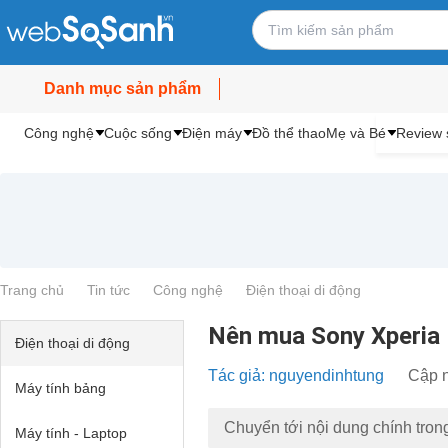
Danh mục sản phẩm
Công nghệ
Cuộc sống
Điện máy
Đồ thể thao
Mẹ và Bé
Review 
Trang chủ
Tin tức
Công nghệ
Điện thoại di động
Nên mua Sony Xperia 
Điện thoại di động
Tác giả: nguyendinhtung
Cập n
Máy tính bảng
Chuyển tới nội dung chính tron
Máy tính - Laptop