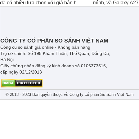
đã có nhiều lựa chọn với giá bán hợp
mình, và Galaxy A27
lý hơn, giúp người dùng dễ dàng tiếp
thể hiện rõ định hư
cận sản phẩm chính hãng.
tới cho người dùng mộ
lượng với nhiều tran
độ bền bỉ cho nhu c
dài.
CÔNG TY CỔ PHẦN SO SÁNH VIỆT NAM
Công cụ so sánh giá online - Không bán hàng
Trụ sở chính: Số 195 Khâm Thiên, Thổ Quan, Đống Đa,
Hà Nội
Giấy chứng nhận đăng ký kinh doanh số 0106373516,
cấp ngày 02/12/2013
© 2013 - 2023 Bản quyền thuộc về Công ty cổ phần So Sánh Việt Nam