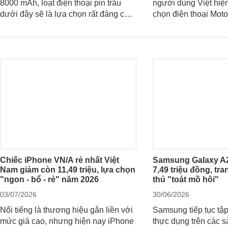
8000 mAh, loạt điện thoại pin trâu
người dùng Việt hiện
dưới đây sẽ là lựa chọn rất đáng cân
chọn điện thoại Mot
nhắc cho người dùng Việt.
với các nhu cầu sử d
giải trí, chụp ảnh đế
ngày.
Chiếc iPhone VN/A rẻ nhất Việt
Samsung Galaxy A2
Nam giảm còn 11,49 triệu, lựa chọn
7,49 triệu đồng, tra
"ngon - bổ - rẻ" năm 2026
thủ "toát mồ hôi"
03/07/2026
30/06/2026
Nổi tiếng là thương hiệu gắn liền với
Samsung tiếp tục tập
mức giá cao, nhưng hiện nay iPhone
thực dụng trên các 