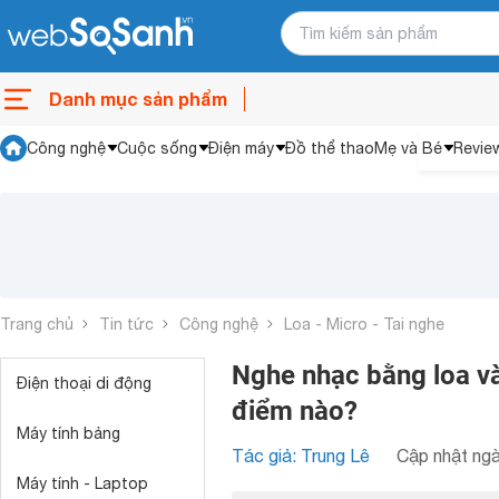
Danh mục sản phẩm
Công nghệ
Cuộc sống
Điện máy
Đồ thể thao
Mẹ và Bé
Revie
Trang chủ
Tin tức
Công nghệ
Loa - Micro - Tai nghe
Nghe nhạc bằng loa và
Điện thoại di động
điểm nào?
Máy tính bảng
Tác giả: Trung Lê
Cập nhật ngà
Máy tính - Laptop