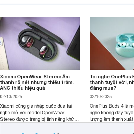
hiện đại và mức giá cực kỳ cạnh
nó có xứng đáng với
tranh, chỉ dưới 2 triệu đồng.
xuất?
Xiaomi OpenWear Stereo: Âm
Tai nghe OnePlus 
thanh rõ nét nhưng thiếu trầm,
thanh tuyệt vời, n
ANC thiếu hiệu quả
đáng mua?
02/10/2025
02/10/2025
Xiaomi cũng gia nhập cuộc đua tai
OnePlus Buds 4 là mộ
nghe mở với model OpenWear
nghe không dây tuyệt
Stereo được trang bị tính năng khử
lượng âm thanh xuất
tiếng ồn chủ động (ANC). Nhưng liệu
nghệ hai driver và h
chất lượng âm thanh và hiệu quả khử
khử tiếng ồn ấn tượng