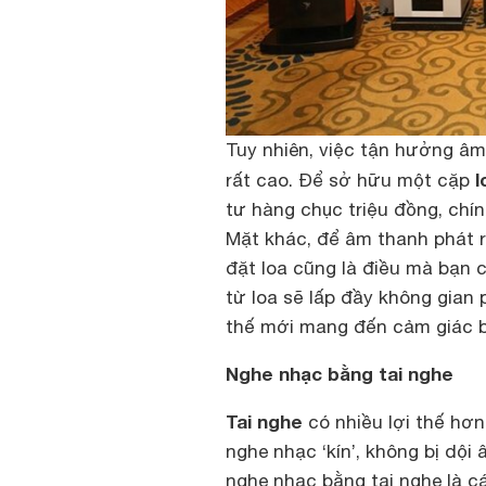
Tuy nhiên, việc tận hưởng âm
l
rất cao. Để sở hữu một cặp
tư hàng chục triệu đồng, chín
Mặt khác, để âm thanh phát ra
đặt loa cũng là điều mà bạn 
từ loa sẽ lấp đầy không gian
thế mới mang đến cảm giác 
Nghe nhạc bằng tai nghe
Tai nghe
có nhiều lợi thế hơn
nghe nhạc ‘kín’, không bị dội
nghe nhạc bằng tai nghe là 