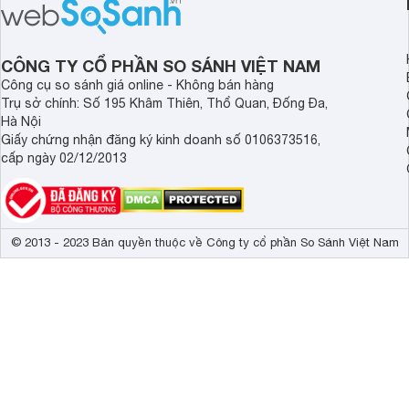
ồn của chiếc tai nghe Xiaomi này có
tiến. Tuy nhiên, thời
đủ sức thuyết phục người dùng?
là một điểm hạn chế 
người dùng.
CÔNG TY CỔ PHẦN SO SÁNH VIỆT NAM
Công cụ so sánh giá online - Không bán hàng
Trụ sở chính: Số 195 Khâm Thiên, Thổ Quan, Đống Đa,
Hà Nội
Giấy chứng nhận đăng ký kinh doanh số 0106373516,
cấp ngày 02/12/2013
© 2013 - 2023 Bản quyền thuộc về Công ty cổ phần So Sánh Việt Nam