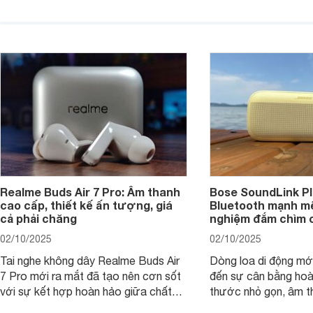
sẽ nhằm giúp người dùng đưa ra lựa
pin ấn tượng vừa sở
chọn phù hợp nhất dựa trên nhu cầu
âm thanh ấn tượng 
và sở thích cá nhân. Cả hai đều là sản
chuyên gia đánh giá 
phẩm chất lượng cao, nhưng hướng
tới đối tượng khách hàng khác nhau.
Realme Buds Air 7 Pro: Âm thanh
Bose SoundLink Pl
cao cấp, thiết kế ấn tượng, giá
Bluetooth mạnh mẽ
cả phải chăng
nghiệm đắm chìm 
02/10/2025
02/10/2025
Tai nghe không dây Realme Buds Air
Dòng loa di động m
7 Pro mới ra mắt đã tạo nên cơn sốt
đến sự cân bằng hoà
với sự kết hợp hoàn hảo giữa chất
thước nhỏ gọn, âm 
lượng âm thanh vượt trội, thiết kế
thời lượng pin ấn tư