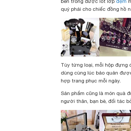
bên trong được lót lớp
đệm
m
quý phái cho chiếc đồng hồ n
Tùy từng loại, mỗi hộp đựng 
dùng cùng lúc bảo quản được 
hợp trang phục mỗi ngày.
Sản phẩm cũng là món quà đư
người thân, bạn bè, đối tác b