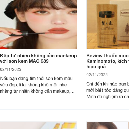
Đẹp tự nhiên không cần maekeup
Review thuốc mọc
với son kem MAC 989
Kaminomoto, kích 
hiệu quả
02/11/2023
02/11/2023
Nếu bạn đang tìm thỏi son kem màu
Chỉ đến khi nào bạn b
vừa đẹp, lì lại không khô môi, nhẹ
mới biết tóc đáng qu
nhàng tự nhiên không cần makeup,
Mình đã nghiệm ra ch
son kem MAC 989 chính là lựa chọn
đây tóc chẳng khác n
phù hợp.
cả. Tóc thưa mà còn 
nấc. Mặc dù đã đổi rấ
gội, xả, trang bị cả 
mà vẫn chưa cải thiệ