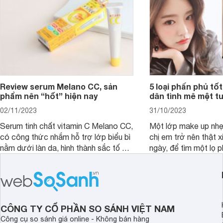
Review serum Melano CC, sản
5 loại phấn phủ tốt
phẩm nên “hốt” hiện nay
dân tình mê mệt tu
02/11/2023
31/10/2023
Serum tinh chất vitamin C Melano CC,
Một lớp make up nhẹ
có công thức nhắm hỗ trợ lớp biểu bì
chị em trở nên thật 
nằm dưới làn da, hình thành sắc tố da,
ngày, để tìm một lọ p
loại bỏ đồi mồi và các nếp nhăn sâu.
rẻ phù hợp để sử dụ
ngày dài cần đọc nga
đây.
CÔNG TY CỔ PHẦN SO SÁNH VIỆT NAM
Công cụ so sánh giá online - Không bán hàng