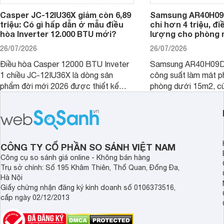
Casper JC-12IU36X giảm còn 6,89
Samsung AR40H09
triệu: Có gì hấp dẫn ở mẫu điều
chỉ hơn 4 triệu, đ
hòa Inverter 12.000 BTU mới?
lượng cho phòng 
26/07/2026
26/07/2026
Điều hòa Casper 12000 BTU Inveter
Samsung AR40H09D
1 chiều JC-12IU36X là dòng sản
công suất làm mát p
phẩm đời mới 2026 được thiết kế
phòng dưới 15m2, cù
cho phòng từ 15 - 20m2, không chỉ
lý là lựa chọn rất đ
sở hữu khả năng làm mát tốt mà còn
phòng ngủ, phòng khá
có giá bán rất hợp lý.
CÔNG TY CỔ PHẦN SO SÁNH VIỆT NAM
Công cụ so sánh giá online - Không bán hàng
Trụ sở chính: Số 195 Khâm Thiên, Thổ Quan, Đống Đa,
Hà Nội
Giấy chứng nhận đăng ký kinh doanh số 0106373516,
cấp ngày 02/12/2013