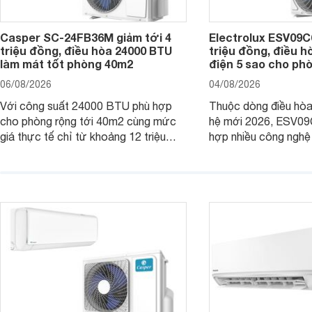
Casper SC-24FB36M giảm tới 4
Electrolux ESV09C6
triệu đồng, điều hòa 24000 BTU
triệu đồng, điều h
làm mát tốt phòng 40m2
điện 5 sao cho ph
06/08/2026
04/08/2026
Với công suất 24000 BTU phù hợp
Thuộc dòng điều hòa 
cho phòng rộng tới 40m2 cùng mức
hệ mới 2026, ESV09
giá thực tế chỉ từ khoảng 12 triệu
hợp nhiều công nghệ 
đồng, Casper SC-24FB36M đang là
nâng cao hiệu quả là
một trong những mẫu điều hòa phổ
điện và vận hành êm 
thông thu hút nhiều sự quan tâm của
thiết bị đang được nh
người tiêu dùng Việt.
giá bán rất dễ chịu.