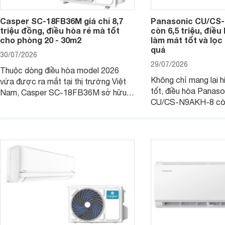
Casper SC-18FB36M giá chỉ 8,7
Panasonic CU/CS-
triệu đồng, điều hòa rẻ mà tốt
còn 6,5 triệu, điề
cho phòng 20 - 30m2
làm mát tốt và lọc 
quả
30/07/2026
29/07/2026
Thuộc dòng điều hòa model 2026
Không chỉ mang lại h
vừa được ra mắt tại thị trường Việt
tốt, điều hòa Panas
Nam, Casper SC-18FB36M sở hữu
CU/CS-N9AKH-8 còn
công suất làm mát 18.000 BTU, phù
với khả năng vận hàn
hợp với các phòng có diện tích từ 20
thụ điện hợp lý và đ
- 30 m2. Bên cạnh khả năng làm mát
trình sử dụng lâu dài.
hiệu quả, sản phẩm còn được trang bị
nhiều tính năng và công nghệ hiện đại.