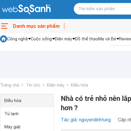
Danh mục sản phẩm
Công nghệ
Cuộc sống
Điện máy
Đồ thể thao
Mẹ và Bé
Revie
Trang chủ
Tin tức
Điện máy
Điều hòa
Nhà có trẻ nhỏ nên lắp
Điều hòa
hơn ?
Tủ lạnh
Tác giả: nguyendinhtung
Cập nh
Máy giặt