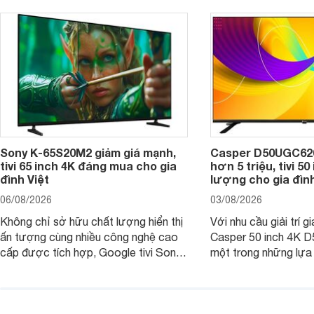
Sony K-65S20M2 giảm giá mạnh,
Casper D50UGC620 
tivi 65 inch 4K đáng mua cho gia
hơn 5 triệu, tivi 5
đình Việt
lượng cho gia đình
06/08/2026
03/08/2026
Không chỉ sở hữu chất lượng hiển thị
Với nhu cầu giải trí gi
ấn tượng cùng nhiều công nghệ cao
Casper 50 inch 4K 
cấp được tích hợp, Google tivi Sony
một trong những lựa
4K 65 inch K-65S20M2 hiện còn đang
trong phân khúc nhờ
được nhiều cửa hàng điện máy giảm
cùng mức giá đang đ
giá sâu.
thống bán lẻ điều ch