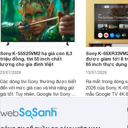
Sony K-55S25VM2 hạ giá còn 8,3
Sony K-65XR33VM2
triệu đồng, tivi 55 inch chất
được giảm tới 8 tr
lượng cho gia đình Việt
65 inch thực dụng
23/07/2026
13/07/2026
Các dòng tivi Sony thường được biết
Ra mắt trong dòng 
đến với mức giá cao và khả năng giữ
2026 của Sony, K-6
giá tốt. Tuy nhiên, Google tivi Sony 55
mẫu Google TV 4K 6
inch K-55S25VM2 lại là một trường
trang bị bộ xử lý XR
hợp đáng chú ý khi có mức giá dễ
tảng Google TV cùng
tiếp cận hơn dù mới ra mắt trong năm
nghệ hỗ trợ nâng cao
2025.
ảnh và âm thanh.