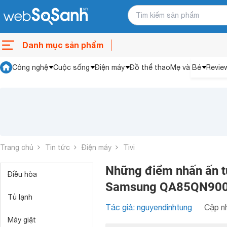
Danh mục sản phẩm
Công nghệ
Cuộc sống
Điện máy
Đồ thể thao
Mẹ và Bé
Revie
Trang chủ
Tin tức
Điện máy
Tivi
Những điểm nhấn ấn t
Điều hòa
Samsung QA85QN90
Tủ lạnh
Tác giả: nguyendinhtung
Cập nh
Máy giặt