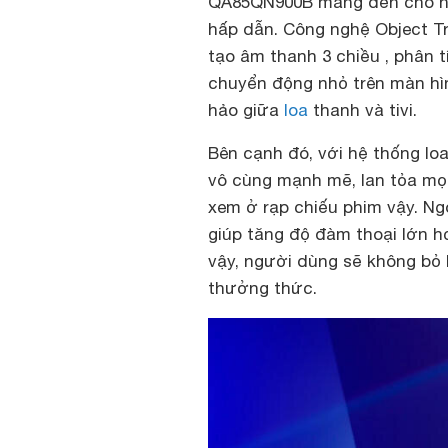
QA85QN900B mang đến cho n
hấp dẫn. Công nghệ Object Tr
tạo âm thanh 3 chiều , phân 
chuyển động nhỏ trên màn h
hảo giữa
loa
thanh và tivi.
Bên cạnh đó, với hệ thống lo
vô cùng mạnh mẽ, lan tỏa mọ
xem ở rạp chiếu phim vậy. Ng
giúp tăng độ đàm thoại lớn h
vậy, người dùng sẽ không bỏ 
thưởng thức.