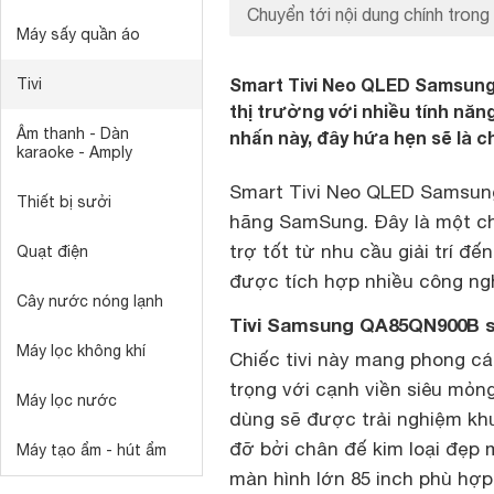
Chuyển tới nội dung chính trong 
Máy sấy quần áo
Smart Tivi Neo QLED Samsung
Tivi
thị trường với nhiều tính năn
Âm thanh - Dàn
nhấn này, đây hứa hẹn sẽ là ch
karaoke - Amply
Smart Tivi Neo QLED Samsu
Thiết bị sưởi
hãng SamSung. Đây là một c
trợ tốt từ nhu cầu giải trí đ
Quạt điện
được tích hợp nhiều công ngh
Cây nước nóng lạnh
Tivi Samsung QA85QN900B sở
Máy lọc không khí
Chiếc tivi này mang phong các
trọng với cạnh viền siêu mỏng
Máy lọc nước
dùng sẽ được trải nghiệm k
đỡ bởi chân đế kim loại đẹp 
Máy tạo ẩm - hút ẩm
màn hình lớn 85 inch phù hợp