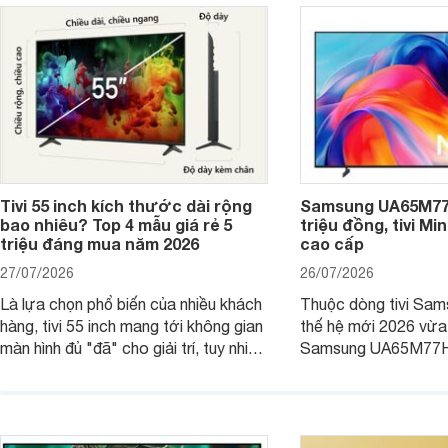
hấp dẫn.
Tivi 55 inch kích thước dài rộng
Samsung UA65M77H
bao nhiêu? Top 4 mẫu giá rẻ 5
triệu đồng, tivi Mi
triệu đáng mua năm 2026
cao cấp
27/07/2026
26/07/2026
Là lựa chọn phổ biến của nhiều khách
Thuộc dòng tivi Sam
hàng, tivi 55 inch mang tới không gian
thế hệ mới 2026 vừa t
màn hình đủ "đã" cho giải trí, tuy nhiên
Samsung UA65M77HA 
việc lựa chọn cũng cần hợp với với
trang
không gian sử dụng. Vậy tivi 55 inch
kích thước dài rộng bao nhiêu cm và
dùng cho phòng bao nhiêu m2?