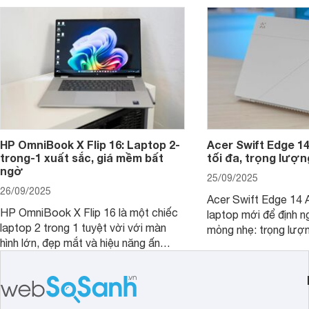
hút sự quan tâm lớn từ thị trường.
HP OmniBook X Flip 16: Laptop 2-
Acer Swift Edge 1
trong-1 xuất sắc, giá mềm bất
tối đa, trọng lượn
ngờ
25/09/2025
26/09/2025
Acer Swift Edge 14 A
HP OmniBook X Flip 16 là một chiếc
laptop mới để định ng
laptop 2 trong 1 tuyệt vời với màn
mỏng nhẹ: trọng lượ
hình lớn, đẹp mắt và hiệu năng ấn
nhưng có màn hình O
tượng, nhưng điểm đặc biệt nhất là
cao tuyệt đẹp cùng h
mức giá vô cùng hấp dẫn, biến nó trở
năng AI hàng đầu, đ
thành một lựa chọn “đáng đồng tiền
của một thiết bị doa
bát gạo” trên thị trường.