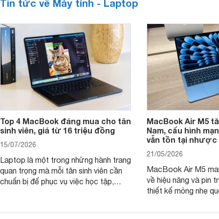
Tin tức về Máy tính - Laptop
Top 4 MacBook đáng mua cho tân
MacBook Air M5 tăn
sinh viên, giá từ 16 triệu đồng
Nam, cấu hình mạ
vẫn tồn tại nhược
15/07/2026
21/05/2026
Laptop là một trong những hành trang
MacBook Air M5 man
quan trọng mà mỗi tân sinh viên cần
về hiệu năng và pin t
chuẩn bị để phục vụ việc học tập,
thiết kế mỏng nhẹ qu
nghiên cứu và cả nhu cầu làm thêm.
tiếp tục là lựa chọn 
Nếu ưu tiên một thiết bị gọn nhẹ, hiệu
việc và học tập hàng
năng ổn định, bền bỉ cùng mức giá dễ