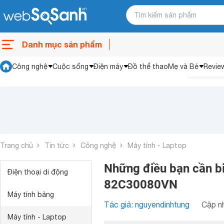
Danh mục sản phẩm
Công nghệ
Cuộc sống
Điện máy
Đồ thể thao
Mẹ và Bé
Revie
Trang chủ
Tin tức
Công nghệ
Máy tính - Laptop
Những điều bạn cần b
Điện thoại di động
82C30080VN
Máy tính bảng
Tác giả: nguyendinhtung
Cập nh
Máy tính - Laptop