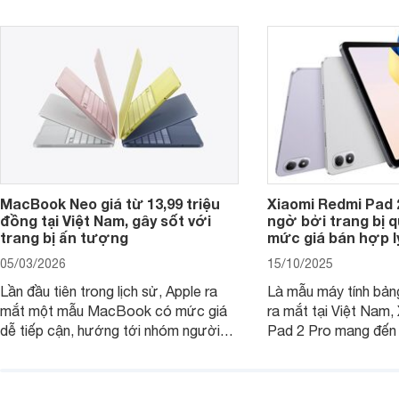
tiếp cận, dưới đây là những mẫu
MacBook đáng cân nhắc dành cho
tân sinh viên.
MacBook Neo giá từ 13,99 triệu
Xiaomi Redmi Pad 
đồng tại Việt Nam, gây sốt với
ngờ bởi trang bị 
trang bị ấn tượng
mức giá bán hợp l
05/03/2026
15/10/2025
Lần đầu tiên trong lịch sử, Apple ra
Là mẫu máy tính bản
mắt một mẫu MacBook có mức giá
ra mắt tại Việt Nam,
dễ tiếp cận, hướng tới nhóm người
Pad 2 Pro mang đến 
dùng học sinh, sinh viên nhưng vẫn
lượng với mức giá ph
được trang bị nhiều tính năng đáng
đông người dùng.
chú ý. MacBook Neo vì thế đang thu