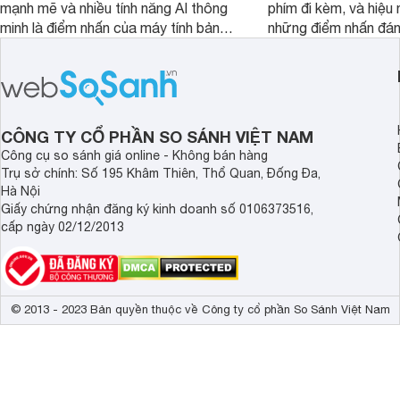
mạnh mẽ và nhiều tính năng AI thông
phím đi kèm, và hiệu 
minh là điểm nhấn của máy tính bảng
những điểm nhấn đán
TCL NXTPAPER 11 Plus, một thiết bị
Huawei MatePad 12 
đáng chú ý trong phân khúc tầm
máy tính bảng hướng
trung.
đọc sách và làm việc 
CÔNG TY CỔ PHẦN SO SÁNH VIỆT NAM
Công cụ so sánh giá online - Không bán hàng
Trụ sở chính: Số 195 Khâm Thiên, Thổ Quan, Đống Đa,
Hà Nội
Giấy chứng nhận đăng ký kinh doanh số 0106373516,
cấp ngày 02/12/2013
© 2013 - 2023 Bản quyền thuộc về Công ty cổ phần So Sánh Việt Nam