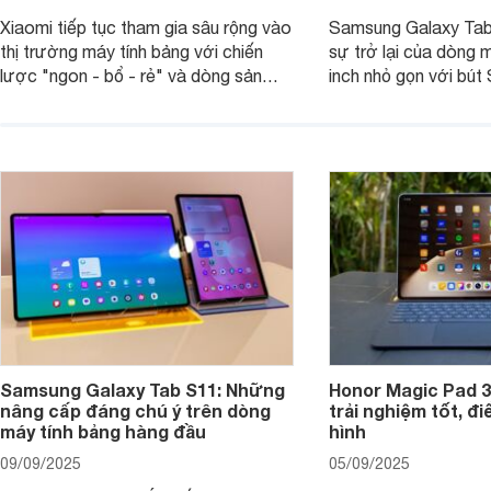
Xiaomi tiếp tục tham gia sâu rộng vào
Samsung Galaxy Tab
thị trường máy tính bảng với chiến
sự trở lại của dòng 
lược "ngon - bổ - rẻ" và dòng sản
inch nhỏ gọn với bút 
phẩm Xiaomi Pad Mini mới trình làng
hàng loạt tính năng 
tháng 9/2025 là ví dụ điển hình. Không
mang đến trải nghiệm
chỉ có giá bán hợp lý, sản phẩm còn
cao. Nhưng liệu chiế
hội tụ những trang bị cao cấp hàng
thực sự đáng giá?
đầu, tối ưu trải nghiệm của người sử
dụng.
Samsung Galaxy Tab S11: Những
Honor Magic Pad 3
nâng cấp đáng chú ý trên dòng
trải nghiệm tốt, đ
máy tính bảng hàng đầu
hình
09/09/2025
05/09/2025