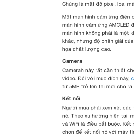
Chúng là mật độ pixel, loại m
Một màn hình cảm ứng điện du
màn hình cảm ứng AMOLED đượ
màn hình không phải là một k
khác, nhưng độ phân giải của
họa chất lượng cao.
Camera
Camerah này rất cần thiết c
video. Đối với mục đích này,
c
từ 5MP trở lên thì mới cho ra
Kết nối
Người mua phải xem xét các t
nó. Theo xu hướng hiện tại, mộ
và WiFi là điều bắt buộc. Kết 
chọn để kết nối nó với máy tí