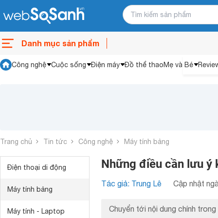
Danh mục sản phẩm
Công nghệ
Cuộc sống
Điện máy
Đồ thể thao
Mẹ và Bé
Revie
Trang chủ
Tin tức
Công nghệ
Máy tính bảng
Những điều cần lưu ý 
Điện thoại di động
Tác giả: Trung Lê
Cập nhật ngà
Máy tính bảng
Chuyển tới nội dung chính trong 
Máy tính - Laptop