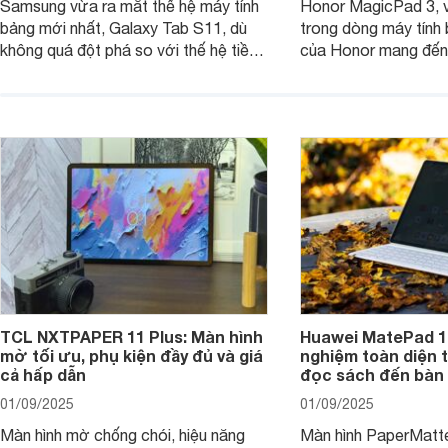
Samsung vừa ra mắt thế hệ máy tính
Honor MagicPad 3, v
bảng mới nhất, Galaxy Tab S11, dù
trong dòng máy tính
không quá đột phá so với thế hệ tiền
của Honor mang đến 
nhiệm nhưng những cải tiến tập trung
diện với màn hình lớn
vào hiệu năng xử lý, thiết kế, cùng
mẽ và thời lượng pin
nâng cấp phần mềm hứa hẹn mang
nhiên, màn hình LCD
đến trải nghiệm người dùng liền mạch
để lại một điểm trừ k
và mượt mà hơn.
TCL NXTPAPER 11 Plus: Màn hình
Huawei MatePad 12
mờ tối ưu, phụ kiện đầy đủ và giá
nghiệm toàn diện 
cả hấp dẫn
đọc sách đến bàn 
01/09/2025
01/09/2025
Màn hình mờ chống chói, hiệu năng
Màn hình PaperMatte