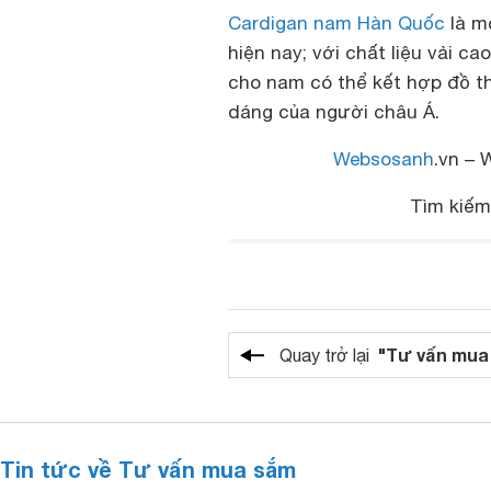
Cardigan nam Hàn Quốc
là m
hiện nay; với chất liệu vải 
cho nam có thể kết hợp đồ th
dáng của người châu Á.
Websosanh
.vn – 
Tìm kiế
"Tư vấn mua
Quay trở lại
Tin tức về Tư vấn mua sắm