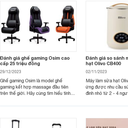
- 500k đẹp mắt nhé.
2025 mới vừa sang, 
mua sắm cuối năm.
Đánh giá ghế gaming Osim cao
Đánh giá so sánh 
cấp 25 triệu đồng
hạt Olivo CB400
29/12/2023
02/11/2023
Ghế gaming Osim là model ghế
Máy làm sữa hạt Ol
gaming kết hợp massage đầu tiên
ứng được nhu cầu sử
trên thế giới. Hãy cùng tìm hiểu tính
đình nhỏ từ 2 - 4 ng
năng và chất lượng của sản phẩm
qua bài đánh giá dướ
ngay trong bài viết sau.
hơn về dòng máy này