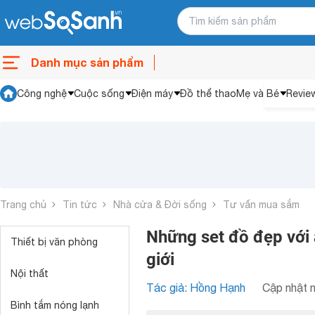
Danh mục sản phẩm
Công nghệ
Cuộc sống
Điện máy
Đồ thể thao
Mẹ và Bé
Revie
Trang chủ
Tin tức
Nhà cửa & Đời sống
Tư vấn mua sắm
Những set đồ đẹp với
Thiết bị văn phòng
giới
Nội thất
Tác giả: Hồng Hạnh
Cập nhật n
Bình tắm nóng lạnh