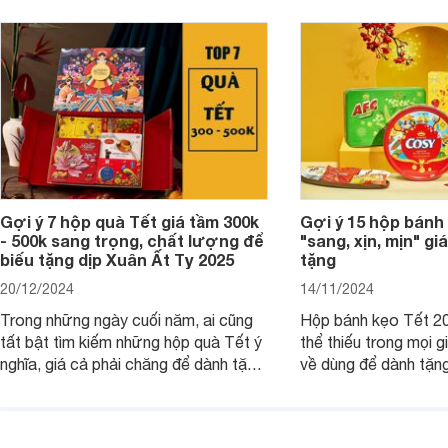
Gợi ý 7 hộp quà Tết giá tầm 300k
Gợi ý 15 hộp bánh
- 500k sang trọng, chất lượng để
"sang, xịn, mịn" giá
biếu tặng dịp Xuân Ất Tỵ 2025
tặng
20/12/2024
14/11/2024
Trong những ngày cuối năm, ai cũng
Hộp bánh kẹo Tết 20
tất bật tìm kiếm những hộp quà Tết ý
thể thiếu trong mọi g
nghĩa, giá cả phải chăng để dành tặng
về dùng để dành tặng
cho người thân, bạn bè, đồng nghiệp.
bè hoặc để chưng tr
Hãy để Websosanh.vn giới thiệu cho
tiên. Trong bài viết
bạn 7 mẫu hộp quà Tết giá tầm 300k
sẽ giới thiệu cho bạ