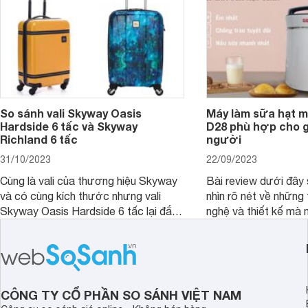
So sánh vali Skyway Oasis
Máy làm sữa hạt m
Hardside 6 tấc và Skyway
D28 phù hợp cho gi
Richland 6 tấc
người
31/10/2023
22/09/2023
Cùng là vali của thương hiệu Skyway
Bài review dưới đây 
và có cùng kích thước nhưng vali
nhìn rõ nét về những 
Skyway Oasis Hardside 6 tấc lại đắt
nghệ và thiết kế mà
hơn Vali Skyway Richland 6 tấc tận 1
Seka LN-D28 sở hữu
triệu đồng.
thể đưa ra quyết địn
CÔNG TY CỔ PHẦN SO SÁNH VIỆT NAM