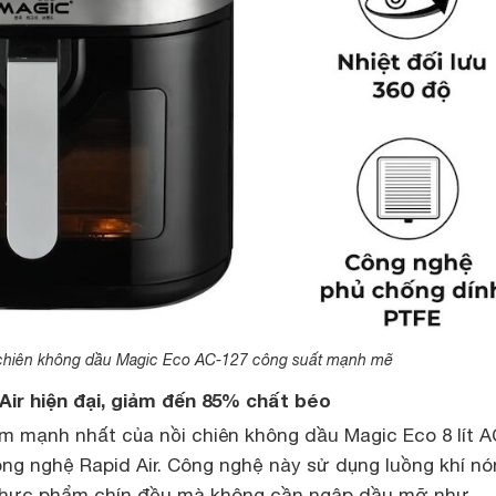
chiên không dầu Magic Eco AC-127 công suất mạnh mẽ
Air hiện đại, giảm đến 85% chất béo
m mạnh nhất của nồi chiên không dầu Magic Eco 8 lít A
ông nghệ Rapid Air. Công nghệ này sử dụng luồng khí n
 thực phẩm chín đều mà không cần ngập dầu mỡ như