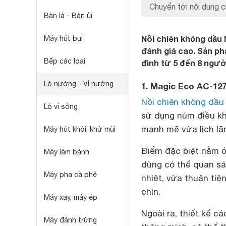
Chuyển tới nội dung c
Bàn là - Bàn ủi
Nồi chiên không dầu
Máy hút bụi
đánh giá cao. Sản ph
Bếp các loại
đình từ 5 đến 8 ngườ
Lò nướng - Vỉ nướng
1. Magic Eco AC-127 
Nồi chiên không dầu
Lò vi sóng
sử dụng núm điều kh
mạnh mẽ vừa lịch lã
Máy hút khói, khử mùi
Điểm đặc biệt nằm ở 
Máy làm bánh
dùng có thể quan sá
Máy pha cà phê
nhiệt, vừa thuận tiệ
chín.
Máy xay, máy ép
Ngoài ra, thiết kế c
Máy đánh trứng