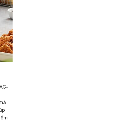
 AC-
 mà
úp
iếm