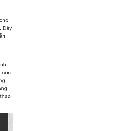
 cho
. Đây
vẫn
ính
à còn
ng
ồng
 thao