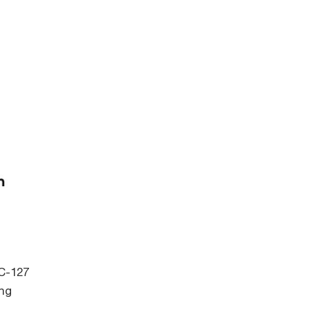
C-127
óng