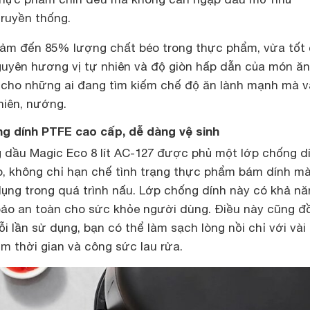
ruyền thống.
ảm đến 85% lượng chất béo trong thực phẩm, vừa tốt
guyên hương vị tự nhiên và độ giòn hấp dẫn của món ăn
g cho những ai đang tìm kiếm chế độ ăn lành mạnh mà 
hiên, nướng.
ng dính PTFE cao cấp, dễ dàng vệ sinh
g dầu Magic Eco 8 lít AC-127 được phủ một lớp chống d
, không chỉ hạn chế tình trạng thực phẩm bám dính m
ụng trong quá trình nấu. Lớp chống dính này có khả nă
 bảo an toàn cho sức khỏe người dùng. Điều này cũng đ
ỗi lần sử dụng, bạn có thể làm sạch lòng nồi chỉ với vài
ệm thời gian và công sức lau rửa.