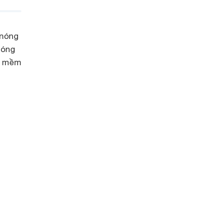
 nóng
nóng
à mềm