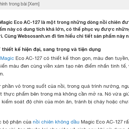
hính trong bài
[Xem]
 Magic Eco AC-127 là một trong những dòng nồi chiên đ
ẩm này có dung tích khá lớn, có thể phục vụ được nhữn
i. Cùng Websosanh.vn đi tìm hiểu chi tiết sản phẩm này n
thiết kế hiện đại, sang trọng và tiện dụng
 Magic
Eco AC-127 có thiết kế thon gọn, màu đen tuyền,
iển màu đen cùng viền xám tạo nên điểm nhấn tinh tế,
m.
phần vỏ trong suốt của nồi, trong quá trình nướng, ng
t thực phẩm bên trong mà không cần mở ra. Nó vừa gi
n kiểm soát độ chín của món ăn, tránh bị cháy hoặc chư
ác bộ phận của
nồi chiên không dầu
Magic Eco AC-127 rấ