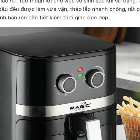
áo rời, tạo thuận lợi cho việc vệ sinh sau khi sử dụng. 
dầu đều được làm vừa vặn, tháo lắp nhanh chóng, rất 
nh bận rộn cần tiết kiệm thời gian dọn dẹp.