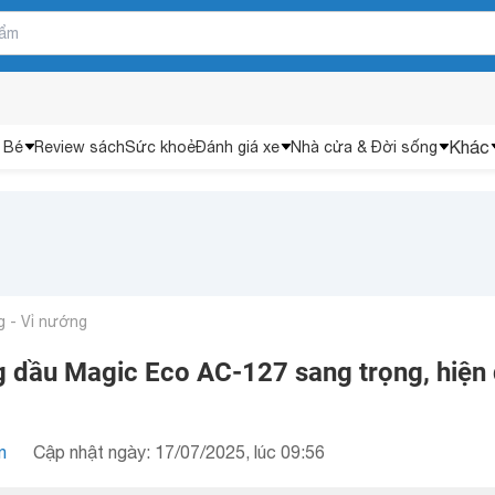
Khác
 Bé
Review sách
Sức khoẻ
Đánh giá xe
Nhà cửa & Đời sống
 - Vỉ nướng
g dầu Magic Eco AC-127 sang trọng, hiện 
n
Cập nhật ngày: 17/07/2025, lúc 09:56