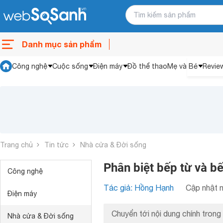
Danh mục sản phẩm
Công nghệ
Cuộc sống
Điện máy
Đồ thể thao
Mẹ và Bé
Revie
Trang chủ
Tin tức
Nhà cửa & Đời sống
Phân biệt bếp từ và bế
Công nghệ
Tác giả: Hồng Hạnh
Cập nhật n
Điện máy
Chuyển tới nội dung chính trong 
Nhà cửa & Đời sống