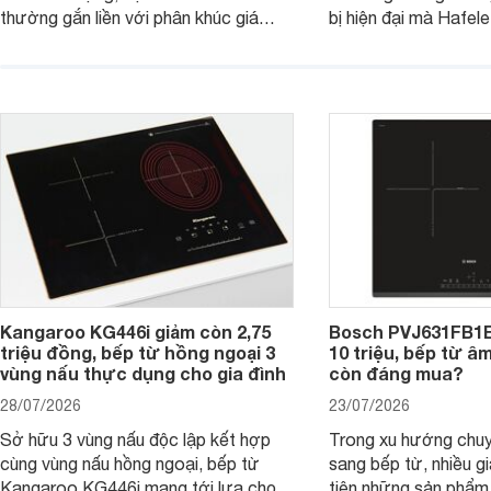
thường gắn liền với phân khúc giá
bị hiện đại mà Hafe
cao. Tuy nhiên, trên thị trường hiện
536.61.886 còn đan
nay, mẫu bếp từ Bosch 3 vùng nấu
hàng, siêu thị điện m
PUC61KAA5E lại đang được nhiều
đưa tới lựa chọn ch
đơn vị phân phối với mức giá khá dễ
gia đình.
tiếp cận, thu hút sự quan tâm của
nhiều người tiêu dùng.
Kangaroo KG446i giảm còn 2,75
Bosch PVJ631FB1E
triệu đồng, bếp từ hồng ngoại 3
10 triệu, bếp từ â
vùng nấu thực dụng cho gia đình
còn đáng mua?
28/07/2026
23/07/2026
Sở hữu 3 vùng nấu độc lập kết hợp
Trong xu hướng chuy
cùng vùng nấu hồng ngoại, bếp từ
sang bếp từ, nhiều gi
Kangaroo KG446i mang tới lựa chọn
tiên những sản phẩm 