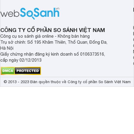
bán thực tế đã giảm đáng kể so với
nướng linh hoạt và h
thời điểm mới mở bán, mang lại tỷ lệ
gia đình.
giá trị/chi phí hấp dẫn hơn cho người
dùng đang tìm kiếm một mẫu máy rửa
bát cao cấp.
CÔNG TY CỔ PHẦN SO SÁNH VIỆT NAM
Công cụ so sánh giá online - Không bán hàng
Trụ sở chính: Số 195 Khâm Thiên, Thổ Quan, Đống Đa,
Hà Nội
Giấy chứng nhận đăng ký kinh doanh số 0106373516,
cấp ngày 02/12/2013
© 2013 - 2023 Bản quyền thuộc về Công ty cổ phần So Sánh Việt Nam