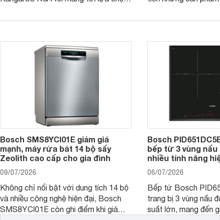
đáng cân nhắc cho nhu cầu nấu
nướng cao, độ bền t
nướng tại gia đình. Hiện sản phẩm
thương hiệu uy tín. 
cũng đang được giảm giá khá sâu tại
PVJ631FB1E là một 
nhiều cửa hàng, đại lý.
mẫu bếp đáp ứng tốt 
Bosch SMS8YCI01E giảm giá
Bosch PID651DC5E 
mạnh, máy rửa bát 14 bộ sấy
bếp từ 3 vùng nấu 
Zeolith cao cấp cho gia đình
nhiều tính năng hi
09/07/2026
06/07/2026
Không chỉ nổi bật với dung tích 14 bộ
Bếp từ Bosch PID
và nhiều công nghệ hiện đại, Bosch
trang bị 3 vùng nấu 
SMS8YCI01E còn ghi điểm khi giá
suất lớn, mang đến g