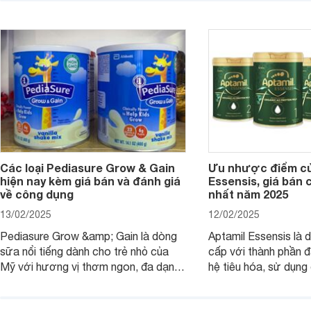
có tốt không? Thành phần dinh
Aptamil Essensis Org
dưỡng có gì đặc biệt? Giá sữa
hơn so với các dòng
Meadow Fresh trên thị trường hiện
giải đáp câu hỏi này,
nay ra sao? Hãy cùng tìm hiểu ngay.
4 yếu tố sau.
Các loại Pediasure Grow & Gain
Ưu nhược điểm củ
hiện nay kèm giá bán và đánh giá
Essensis, giá bán 
về công dụng
nhất năm 2025
13/02/2025
12/02/2025
Pediasure Grow &amp; Gain là dòng
Aptamil Essensis là
sữa nổi tiếng dành cho trẻ nhỏ của
cấp với thành phần 
Mỹ với hương vị thơm ngon, đa dạng
hệ tiêu hóa, sử dụn
mùi vị giúp trẻ tăng cân và phát triển
có cơ địa nhạy cảm 
chiều cao khỏe mạnh. Bài viết sau sẽ
hóa. Vậy dòng sữa n