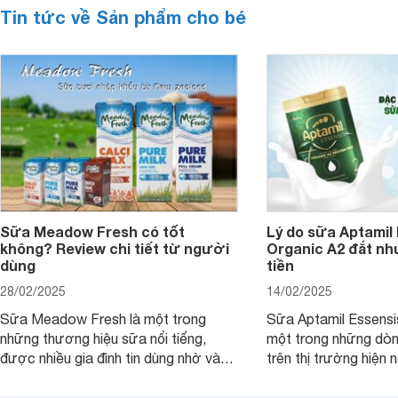
Tin tức về Sản phẩm cho bé
Sữa Meadow Fresh có tốt
Lý do sữa Aptamil
không? Review chi tiết từ người
Organic A2 đắt nh
dùng
tiền
28/02/2025
14/02/2025
Sữa Meadow Fresh là một trong
Sữa Aptamil Essensi
những thương hiệu sữa nổi tiếng,
một trong những dò
được nhiều gia đình tin dùng nhờ vào
trên thị trường hiện 
chất lượng dinh dưỡng và hương vị
phụ huynh khi tìm hi
thơm ngon. Vậy sữa Meadow Fresh
này thường thắc mắc