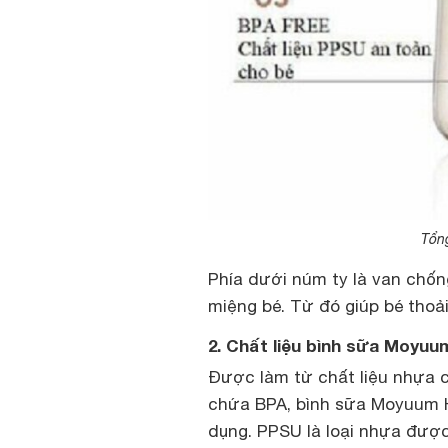
Tổn
Phía dưới núm ty là van chốn
miệng bé. Từ đó giúp bé thoả
2. Chất liệu bình sữa Moyuu
Được làm từ chất liệu nhựa c
chứa BPA, bình sữa Moyuum H
dụng. PPSU là loại nhựa được 