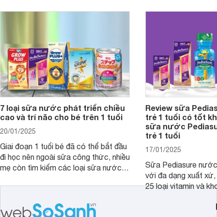
giới thiệu cho mẹ các loại sữa
biệt, ưu và nhược đi
Pediasure Grow &amp; Gain hiện nay
cùng Websosanh.vn t
và giá bán của từng loại.
đây.
7 loại sữa nước phát triển chiều
Review sữa Pedia
cao và trí não cho bé trên 1 tuổi
trẻ 1 tuổi có tốt k
sữa nước Pedias
20/01/2025
trẻ 1 tuổi
Giai đoạn 1 tuổi bé đã có thể bắt đầu
17/01/2025
đi học nên ngoài sữa công thức, nhiều
Sữa Pediasure nước 
mẹ còn tìm kiếm các loại sữa nước
với đa dạng xuất xứ,
pha sẵn để bổ sung dưỡng chất cho
25 loại vitamin và k
trẻ. Dưới đây là 7 loại sữa nước phát
nhau rất tốt cho sự p
triển chiều cao và trí não cho bé trên
nhất là các bé biếng
1 tuổi tốt mà mẹ bỉm nên lựa chọn.