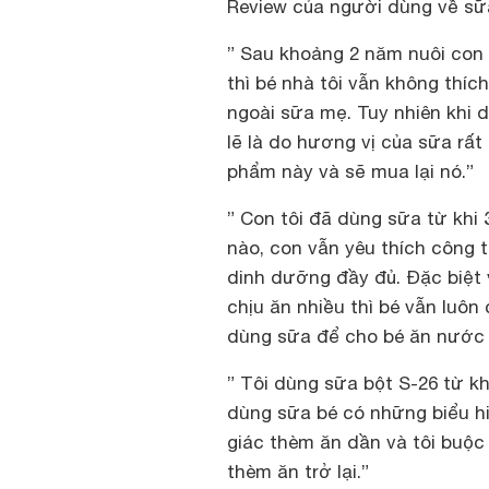
Review của người dùng về sữ
” Sau khoảng 2 năm nuôi con
thì bé nhà tôi vẫn không thíc
ngoài sữa mẹ. Tuy nhiên khi dù
lẽ là do hương vị của sữa rất 
phẩm này và sẽ mua lại nó.”
” Con tôi đã dùng sữa từ khi 
nào, con vẫn yêu thích
công 
dinh dưỡng đầy đủ. Đặc biệt
chịu ăn nhiều thì bé vẫn luôn
dùng sữa để cho bé ăn nước ép
” Tôi dùng
sữa bột S-26
từ kh
dùng sữa bé có những biểu hiệ
giác thèm ăn dần và tôi buộc
thèm ăn trở lại.”