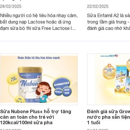
28/02/2025
22/02/2025
Nhiều người có hệ tiêu hóa nhạy cảm,
Sữa Enfamil A2 là s
bất dung nạp Lactose hoặc dị ứng
trong tầm giá trung 
đạm sữa bò thì sữa Free Lactose là
đánh giá cao nhờ khả
sản phẩm dinh dưỡng đáng để sử
hóa, phát triển trí n
dụng. Dưới đây là danh sách các loại
miễn dịch. Đây là lựa
sữa Free Lactose cho trẻ sơ sinh và
cho cha mẹ muốn đầu
người lớn, giúp giải quyết tình trạng rối
dưỡng toàn diện cho
loạn tiêu hóa, hấp thu dễ dàng hơn.
Sữa Nubone Plus+ hỗ trợ tăng
Đánh giá sữa Gro
cân an toàn cho trẻ với
nước pha sẵn tiện
120kcal/100ml sữa pha
1 tuổi