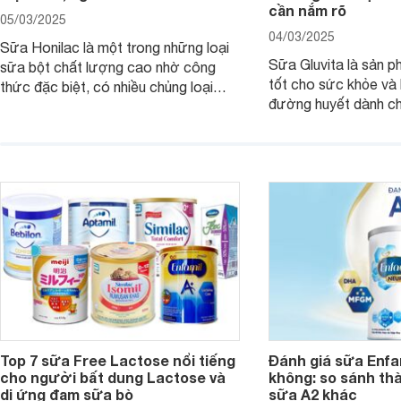
cần nắm rõ
05/03/2025
04/03/2025
Sữa Honilac là một trong những loại
Sữa Gluvita là sản 
sữa bột chất lượng cao nhờ công
tốt cho sức khỏe và 
thức đặc biệt, có nhiều chủng loại
đường huyết dành ch
dùng được cho cả trẻ em, mẹ bầu và
đường với công thứ
người lớn tuổi. Vậy sản phẩm này có
nguyên liệu sạch. Vậ
công dụng như thế nào, cùng tìm hiểu
có tốt không, có nh
ngay trong bài viết sau.
thể gì, hãy cùng Web
hiểu ngay trong bài v
Top 7 sữa Free Lactose nổi tiếng
Đánh giá sữa Enfam
cho người bất dung Lactose và
không: so sánh th
dị ứng đạm sữa bò
sữa A2 khác