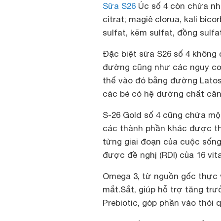
Sữa S26
Úc số 4
còn chứa nhi
citrat; magiê clorua, kali bico
sulfat, kẽm sulfat, đồng sulfat
Đặc biệt sữa S26 số 4 không 
đường cũng như các nguy cơ 
thế vào đó bằng đường Latose
các bé có hệ dưỡng chất cân 
S-26 Gold số 4
cũng chứa một
các thành phần khác được thi
từng giai đoạn của cuộc sốn
được đề nghị (RDI) của 16 vi
Omega 3, từ nguồn gốc thực v
mắt.Sắt, giúp hỗ trợ tăng tr
Prebiotic, góp phần vào thói 