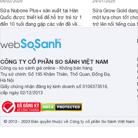
04/02/2025
24/01/2025
Sữa Nubone Plus+ sản xuất tại Hàn
Sữa Grow Gold dạng
Quốc được thiết kế để hỗ trợ trẻ từ 1
một lựa chọn tốt cho
đến 10 tuổi đang gặp các vấn đề về
trở lên nổi tiếng của
biếng ăn, chậm tăng cân hoặc suy
Abbott Hoa Kì được 
dinh dưỡng. Sản phẩm đến từ thương
Malaysia. Với thành
hiệu Lotte đứng số 1 Hàn Quốc, với
đầy đủ và hương vị d
mức giá thành ổn phù hợp với người
phẩm này không chỉ g
dùng Việt.
thể chất mà còn hỗ tr
CÔNG TY CỔ PHẦN SO SÁNH VIỆT NAM
giác.
Công cụ so sánh giá online - Không bán hàng
Trụ sở chính: Số 195 Khâm Thiên, Thổ Quan, Đống Đa,
Hà Nội
Giấy chứng nhận đăng ký kinh doanh số 0106373516,
cấp ngày 02/12/2013
© 2013 - 2023 Bản quyền thuộc về Công ty cổ phần So Sánh Việt Nam