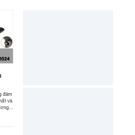
4
ng đảm
hất và
ương
ng dẫn
ừng
o.