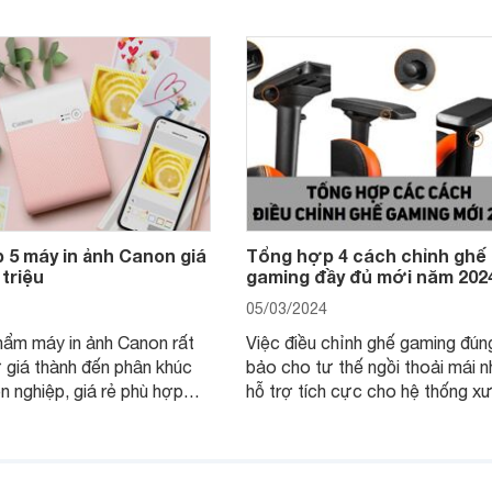
 5 máy in ảnh Canon giá
Tổng hợp 4 cách chỉnh ghế
 triệu
gaming đầy đủ mới năm 202
05/03/2024
hẩm máy in ảnh Canon rất
Việc điều chỉnh ghế gaming đú
 giá thành đến phân khúc
bảo cho tư thế ngồi thoải mái n
ên nghiệp, giá rẻ phù hợp
hỗ trợ tích cực cho hệ thống x
u cầu. Điểm danh ngay 5
của game thủ. Dưới đây là hướ
 ảnh Canon giá rẻ đáng sử
điều chỉnh ghế gaming đầy đủ t
.
chi tiết mà bạn có thể tham khả