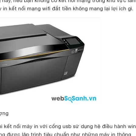
 này, nếu bạn không có kết nối mạng trong khu vực làm
in kết nối mạng wifi đắt tiền không mang lại lợi ích gì.
ượng
hi kết nối máy in với cổng usb sử dụng hệ điều hành w
ũng được lập trình tiêu chuẩn như những máy in thông