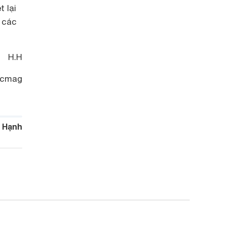
 lại
 các
H.H
pcmag
 Hạnh