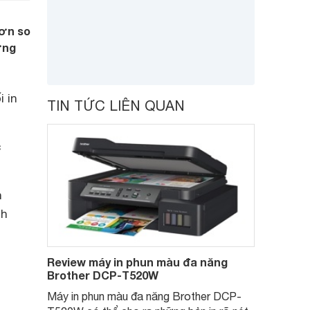
hơn so
ợng
 in
TIN TỨC LIÊN QUAN
c
n
nh
Review máy in phun màu đa năng
Brother DCP-T520W
Máy in phun màu đa năng Brother DCP-