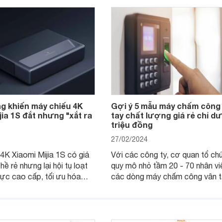
ng khiến máy chiếu 4K
Gợi ý 5 mẫu máy chấm công
jia 1S đắt nhưng "xắt ra
tay chất lượng giá rẻ chỉ dư
triệu đồng
27/02/2024
4K Xiaomi Mijia 1S có giá
Với các công ty, cơ quan tổ ch
ề rẻ nhưng lại hội tụ loạt
quy mô nhỏ tầm 20 - 70 nhân vi
cực cao cấp, tối ưu hóa
các dòng máy chấm công vân t
hiệm sử dụng, giải trí của
rẻ dưới 2 triệu đồng dưới đây s
 Chi tiết cùng tìm hiểu
trợ tích cực cho bộ phận nhân 
iết dưới đây.
trong việc quản lý giờ giờ giấc 
nhân viên chính xác hơn.