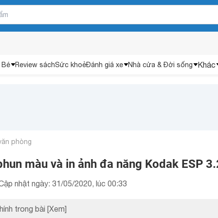
Khác
 Bé
Review sách
Sức khoẻ
Đánh giá xe
Nhà cửa & Đời sống
 văn phòng
phun màu và in ảnh đa năng Kodak ESP 3.
Cập nhật ngày: 31/05/2020, lúc 00:33
hính trong bài
[Xem]