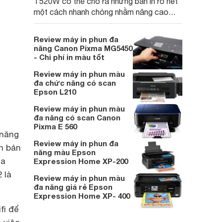
T520W có thể cho ra những bản in rõ nét
một cách nhanh chóng nhằm nâng cao
hiệu suất làm việc của doanh nghiệp và gia
đình.
Review máy in phun đa
năng Canon Pixma MG5450
- Chi phí in màu tốt
Review máy in phun màu
đa chức năng có scan
Epson L210
Review máy in phun màu
đa năng có scan Canon
Pixma E 560
 năng
Review máy in phun đa
ăn bản
năng màu Epson
ủa
Expression Home XP-200
 là
Review máy in phun màu
đa năng giá rẻ Epson
Expression Home XP- 400
fi để