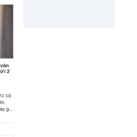
 vân
ới 2
ức có
ên,
ay giá
ẽ hỗ
sự
của