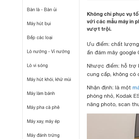
Bàn là - Bàn ủi
Không chỉ phục vụ tốt
với các mẫu máy in p
Máy hút bụi
vượt trội.
Bếp các loại
Ưu điểm:
chất lượng 
Lò nướng - Vỉ nướng
ấn đám mây google Cl
Nhược điểm:
hỗ trợ 
Lò vi sóng
cung cấp, không có 
Máy hút khói, khử mùi
Nhận định:
là một
má
Máy làm bánh
phòng nhỏ, Kodak ES
năng photo, scan th
Máy pha cà phê
Máy xay, máy ép
Máy đánh trứng