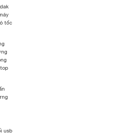
odak
 máy
có tốc
ng
ợng
ong
 top
ấn
 ứng
i usb