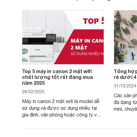
Top 5 máy in canon 2 mặt wifi
Tổng hợp
chất lượng tốt rất đáng mua
rẻ dưới 4
năm 2025
31/10/2024
28/02/2025
Các sản p
Máy in canon 2 mặt wifi là model dễ
đa dạng từ
sử dụng và được sử dụng nhiều tại
mini, chuy
gia đình, văn phòng hoặc công ty vừa
với mọi nh
và nhỏ với mức giá hợp lý chỉ từ 3
mẫu máy in
triệu đồng.
dụng 2024