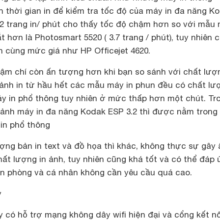
h thời gian in để kiểm tra tốc độ của máy in đa năng K
3,2 trang in/ phút cho thấy tốc độ chậm hơn so với mẫu
t hơn là Photosmart 5520 ( 3.7 trang / phút), tuy nhiên 
n cùng mức giá như HP Officejet 4620.
hậm chí còn ấn tượng hơn khi bạn so sánh với chất lượ
 ảnh in từ hầu hết các mẫu máy in phun đều có chất lư
y in phổ thông tuy nhiên ở mức thấp hơn một chút. Tr
n ảnh máy in đa năng Kodak ESP 3.2 thì được nằm trong
 in phổ thông
ượng bản in text và đồ họa thì khác, không thực sự gây 
ất lượng in ảnh, tuy nhiên cũng khá tốt và có thể đáp
ăn phòng và cá nhân không cần yêu cầu quá cao.
y
y có hỗ trợ mạng không dây wifi hiện đại và cổng kết nố