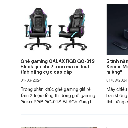
Ghế gaming GALAX RGB GC-01S
5 tính nă
Black giá chỉ 2 triệu mà có loạt
Xiaomi Mi
tính năng cực cao cấp
miếng"
01/03/2024
01/03/2024
Trong phân khúc ghế gaming giá rẻ
Máy chiếu 
tầm 2 triệu đồng thì dòng ghế gaming
bán không h
Galax RGB GC-01S BLACK đang là
tính năng 
một trong những lựa chọn tốt hàng
các trải ng
đầu. Bài viết dưới đây sẽ giúp bạn
người dùng.
hiểu hơn về dòng ghế này.
trong bài v