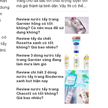
hiết
trang cho da dầu với chất lượng tuyệt vời
mà giá thành lại bình dân. Vậy thì có thể
 dung
tham khảo 2 dòng nước tẩy trang Garnier
am
cho da dầu dưới đây xem có phù hợp với
Review nước tẩy trang
i
làn da của mình hay không nhé. Hãy cùng
Garnier hồng có tốt
tham khảo nhé.
không? Có nên mua để sử
dụng không?
n có
Review tẩy da chết
Rosette xanh có tốt
 tẩy
không? Giá bao nhiêu?
0ml.
Review 3 dòng nước tẩy
trang Garnier vàng đang
làm mưa làm gió
Review chi tiết 2 dòng
nước tẩy trang Bioderma
xanh hot hiện nay
Review nước tẩy trang
Chacott có tốt không?
Giá bao nhiêu?