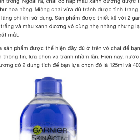
n trong. Ngoài ra, chai có nắp màu xanh dương được t
như hoa hồng. Miệng chai vừa đủ tránh được tình trạng
 lãng phí khi sử dụng. Sản phẩm được thiết kế với 2 g
 trắng và màu xanh dương vô cùng nhẹ nhàng nhưng lạ
bắt mắt.
a sản phẩm được thể hiện đầy đủ ở trên vỏ chai để bạ
 thông tin, lựa chọn và tránh nhầm lẫn. Hiện nay, nước
ương có 2 dung tích để bạn lựa chọn đó là 125ml và 40