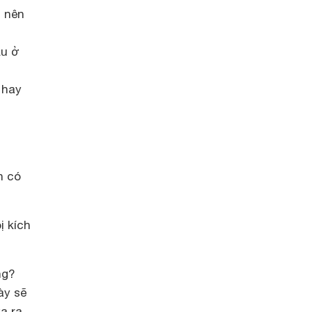
l nên
ầu ở
 hay
n có
ị kích
ng?
ày sẽ
a ra