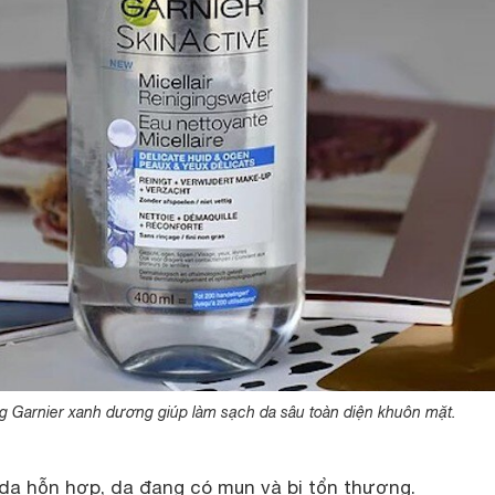
g Garnier xanh dương giúp làm sạch da sâu toàn diện khuôn mặt.
da hỗn hợp, da đang có mụn và bị tổn thương.