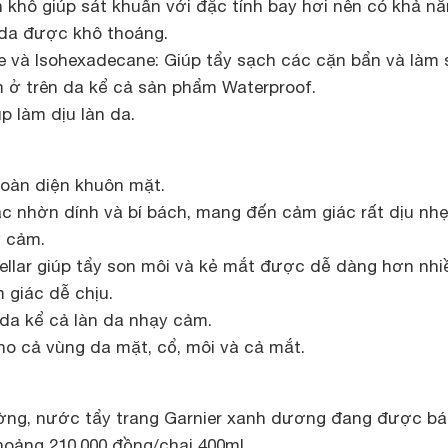
 khô giúp sát khuẩn với đặc tính bay hơi nên có khả n
 da được khô thoáng.
e và Isohexadecane: Giúp tẩy sạch các cặn bẩn và làm
m ở trên da kể cả sản phẩm Waterproof.
p làm dịu làn da.
oàn diện khuôn mặt.
c nhờn dính và bí bách, mang đến cảm giác rất dịu nh
y cảm.
ellar giúp tẩy son môi và kẻ mắt được dễ dàng hơn nhi
 giác dễ chịu.
 da kể cả làn da nhạy cảm.
o cả vùng da mặt, cổ, môi và cả mắt.
rường, nước tẩy trang Garnier xanh dương đang được bá
oảng 210.000 đồng/chai 400ml.