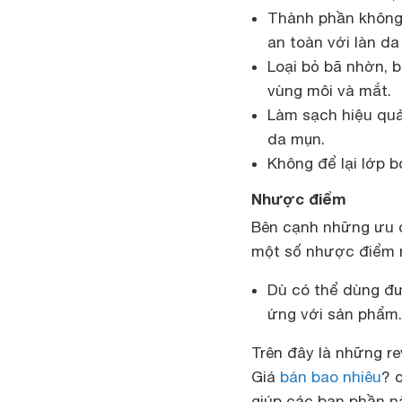
Thành phần không 
an toàn với làn d
Loại bỏ bã nhờn, 
vùng môi và mắt.
Làm sạch hiệu quả
da mụn.
Không để lại lớp b
Nhược điểm
Bên cạnh những ưu đ
một số nhược điểm 
Dù có thể dùng đư
ứng với sản phẩm.
Trên đây là những r
Giá
bán bao nhiêu
? 
giúp các bạn phần n