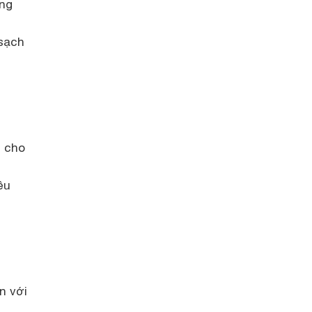
ăng
 sạch
ẹ cho
ều
n với