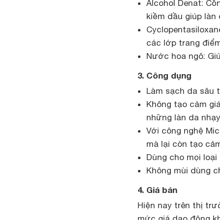
Alcohol Denat: Cồn
kiềm dầu giúp làn
Cyclopentasiloxan
các lớp trang điể
Nước hoa ngô: Giú
3. Công dụng
Làm sạch da sâu t
Không tạo cảm giá
những làn da nhạ
Với công nghệ Mic
mà lại còn tạo cảm
Dùng cho mọi loại
Không mùi dùng ch
4. Giá bán
Hiện nay trên thị t
mức giá dao động kh