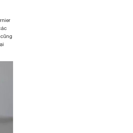
nier
các
 cũng
ại