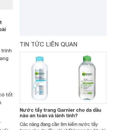
t
bài
TIN TỨC LIÊN QUAN
trình
rang
có tốt
.
Nước tẩy trang Garnier cho da dầu
nào an toàn và lành tính?
y
Các nàng đang cần tìm kiếm nước tẩy