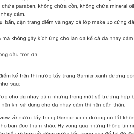
chứa paraben, không chứa cồn, không chứa mineral oi
a nhạy cảm.
bụi bẩn, cặn trang điểm và ngay cả lớp make up cứng đ
 mà không gây kích ứng cho làn da kể cả da nhạy cảm
óng dầu trên da.
iểm kể trên thì nước tẩy trang Garnier xanh dương cò
như sau:
ợc cho da nhạy cảm nhưng trong một số trường hợp b
 nên khi sử dụng cho da nhạy cảm thì nên cẩn thận.
eview về nước tẩy trang Garnier xanh dương có tốt khô
cho bạn đọc tham khảo. Hy vọng qua những thông tin n
ào hiểu rõ hơn về dòng nước tẩy trang này để từ đó đư