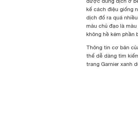
được dung dịch ở bê
kế cách điệu giống 
dịch đổ ra quá nhiều
màu chủ đạo là màu
không hề kém phần 
Thông tin cơ bản củ
thể dễ dàng tìm kiếm
trang Garnier xanh d