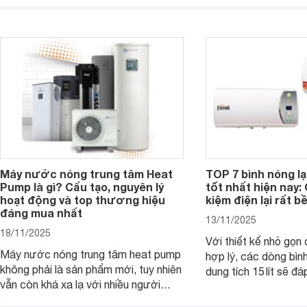
thương hiệu uy tín, sở hữu khả năng
bơm trợ lực dưới đâ
làm nóng nhanh và trang bị an toàn
rất hợp lý chỉ từ kho
cơ bản, đáp ứng tốt nhu cầu sử dụng
đồng.
nước nóng hằng ngày của gia đình.
Máy nước nóng trung tâm Heat
TOP 7 bình nóng l
Pump là gì? Cấu tạo, nguyên lý
tốt nhất hiện nay: 
hoạt động và top thương hiệu
kiệm điện lại rất bề
đáng mua nhất
13/11/2025
18/11/2025
Với thiết kế nhỏ gọn
Máy nước nóng trung tâm heat pump
hợp lý, các dòng bìn
không phải là sản phẩm mới, tuy nhiên
dung tích 15 lít sẽ đ
vẫn còn khá xa lạ với nhiều người
nước nóng của các g
dùng. Đây là một giải pháp tạo nước
viên ít hoặc người s