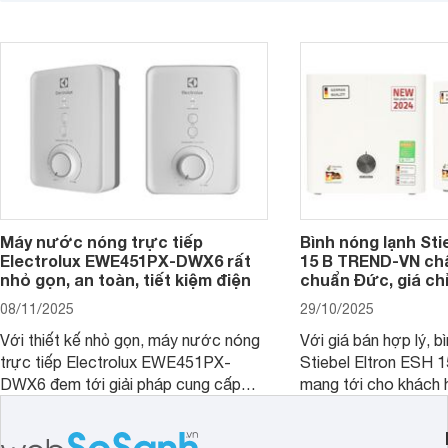
nóng hiệu quả và tiện lợi cho các
Dưới đây là 7 mẫu bì
công trình có nhu cầu lớn. Dưới đây là
ngang 15 lít đáng mua
những thông tin cơ bản bạn cần biết
về dòng sản phẩm này.
Máy nước nóng trực tiếp
Bình nóng lạnh Sti
Electrolux EWE451PX-DWX6 rất
15 B TREND-VN ch
nhỏ gọn, an toàn, tiết kiệm điện
chuẩn Đức, giá chỉ
08/11/2025
29/10/2025
Với thiết kế nhỏ gọn, máy nước nóng
Với giá bán hợp lý, b
trực tiếp Electrolux EWE451PX-
Stiebel Eltron ESH
DWX6 đem tới giải pháp cung cấp
mang tới cho khách 
nước nóng tối ưu cho các phòng tắm
phẩm chất lượng với
hiện đại, đặc biệt là các phòng tắm
hợp lý đồng thời có 