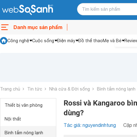
Danh mục sản phẩm
Công nghệ
Cuộc sống
Điện máy
Đồ thể thao
Mẹ và Bé
Revie
Trang chủ
Tin tức
Nhà cửa & Đời sống
Bình tắm nóng lạnh
Rossi và Kangaroo bìn
Thiết bị văn phòng
dùng?
Nội thất
Tác giả: nguyendinhtung
Cập nh
Bình tắm nóng lạnh