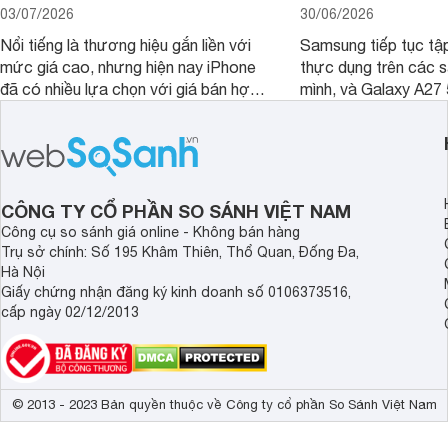
03/07/2026
30/06/2026
Nổi tiếng là thương hiệu gắn liền với
Samsung tiếp tục tập
mức giá cao, nhưng hiện nay iPhone
thực dụng trên các 
đã có nhiều lựa chọn với giá bán hợp
mình, và Galaxy A27
lý hơn, giúp người dùng dễ dàng tiếp
thể hiện rõ định hướ
cận sản phẩm chính hãng.
tới cho người dùng m
lượng với nhiều tran
độ bền bỉ cho nhu cầ
dài.
CÔNG TY CỔ PHẦN SO SÁNH VIỆT NAM
Công cụ so sánh giá online - Không bán hàng
Trụ sở chính: Số 195 Khâm Thiên, Thổ Quan, Đống Đa,
Hà Nội
Giấy chứng nhận đăng ký kinh doanh số 0106373516,
cấp ngày 02/12/2013
© 2013 - 2023 Bản quyền thuộc về Công ty cổ phần So Sánh Việt Nam