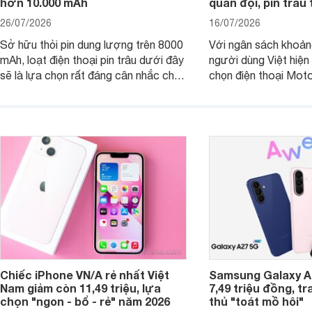
hơn 10.000 mAh
quân đội, pin trâu
26/07/2026
16/07/2026
Sở hữu thỏi pin dung lượng trên 8000
Với ngân sách khoảng
mAh, loạt điện thoại pin trâu dưới đây
người dùng Việt hiện
sẽ là lựa chọn rất đáng cân nhắc cho
chọn điện thoại Mot
người dùng Việt.
với các nhu cầu sử d
giải trí, chụp ảnh đế
ngày.
Chiếc iPhone VN/A rẻ nhất Việt
Samsung Galaxy A2
Nam giảm còn 11,49 triệu, lựa
7,49 triệu đồng, tr
chọn "ngon - bổ - rẻ" năm 2026
thủ "toát mồ hôi"