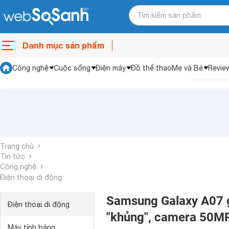
Danh mục sản phẩm
Công nghệ
Cuộc sống
Điện máy
Đồ thể thao
Mẹ và Bé
Revie
Trang chủ
Tin tức
Công nghệ
Điện thoại di động
Samsung Galaxy A07 gi
Điện thoại di động
"khủng", camera 50MP
Máy tính bảng