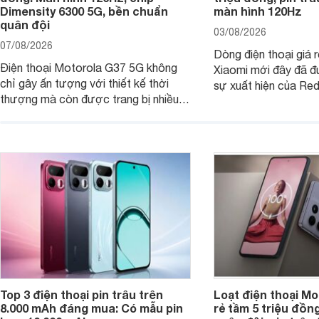
Dimensity 6300 5G, bền chuẩn
màn hình 120Hz
quân đội
03/08/2026
07/08/2026
Dòng điện thoại giá 
Điện thoại Motorola G37 5G không
Xiaomi mới đây đã đ
chỉ gây ấn tượng với thiết kế thời
sự xuất hiện của Re
thượng mà còn được trang bị nhiều
máy đang nhận được
tính năng và công nghệ hiện đại, đáp
của nhiều khách hàng
ứng tốt nhu cầu sử dụng hằng ngày
của người dùng phổ thông.
Top 3 điện thoại pin trâu trên
Loạt điện thoại Mo
8.000 mAh đáng mua: Có mẫu pin
rẻ tầm 5 triệu đồn