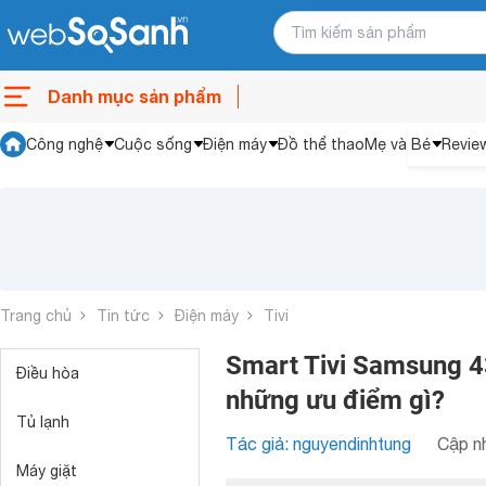
Danh mục sản phẩm
Công nghệ
Cuộc sống
Điện máy
Đồ thể thao
Mẹ và Bé
Revie
Trang chủ
Tin tức
Điện máy
Tivi
Smart Tivi Samsung 4
Điều hòa
những ưu điểm gì?
Tủ lạnh
Tác giả: nguyendinhtung
Cập nh
Máy giặt