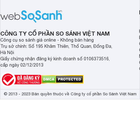
inch K-55S25VM2 lại là một trường
trang bị bộ xử lý XR
hợp đáng chú ý khi có mức giá dễ
tảng Google TV cùng
tiếp cận hơn dù mới ra mắt trong năm
nghệ hỗ trợ nâng cao
2025.
ảnh và âm thanh.
CÔNG TY CỔ PHẦN SO SÁNH VIỆT NAM
Công cụ so sánh giá online - Không bán hàng
Trụ sở chính: Số 195 Khâm Thiên, Thổ Quan, Đống Đa,
Hà Nội
Giấy chứng nhận đăng ký kinh doanh số 0106373516,
cấp ngày 02/12/2013
© 2013 - 2023 Bản quyền thuộc về Công ty cổ phần So Sánh Việt Nam