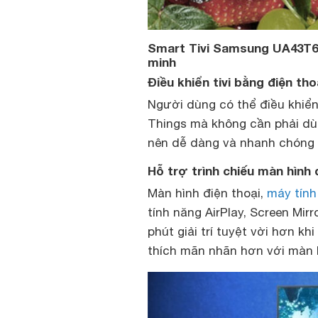
Smart Tivi Samsung UA43T60
minh
Điều khiển tivi bằng điện t
Người dùng có thể điều khiển
Things mà không cần phải dùn
nên dễ dàng và nhanh chóng
Hỗ trợ trình chiếu màn hình đ
Màn hình điện thoại,
máy tính
tính năng AirPlay, Screen Mir
phút giải trí tuyệt vời hơn 
thích mãn nhãn hơn với màn hì