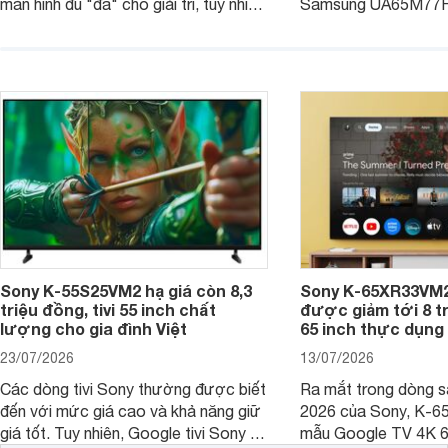
màn hình đủ "đã" cho giải trí, tuy nhiên
Samsung UA65M77HA 
việc lựa chọn cũng cần hợp với với
trang
không gian sử dụng. Vậy tivi 55 inch
kích thước dài rộng bao nhiêu cm và
dùng cho phòng bao nhiêu m2?
Sony K-55S25VM2 hạ giá còn 8,3
Sony K-65XR33VM2
triệu đồng, tivi 55 inch chất
được giảm tới 8 tr
lượng cho gia đình Việt
65 inch thực dụng
23/07/2026
13/07/2026
Các dòng tivi Sony thường được biết
Ra mắt trong dòng 
đến với mức giá cao và khả năng giữ
2026 của Sony, K-6
giá tốt. Tuy nhiên, Google tivi Sony 55
mẫu Google TV 4K 6