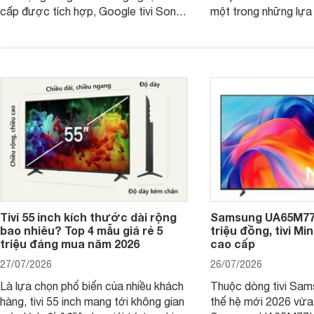
cấp được tích hợp, Google tivi Sony
một trong những lựa
4K 65 inch K-65S20M2 hiện còn đang
trong phân khúc nhờ
được nhiều cửa hàng điện máy giảm
cùng mức giá đang đ
giá sâu.
thống bán lẻ điều ch
hấp dẫn.
Tivi 55 inch kích thước dài rộng
Samsung UA65M77H
bao nhiêu? Top 4 mẫu giá rẻ 5
triệu đồng, tivi Mi
triệu đáng mua năm 2026
cao cấp
27/07/2026
26/07/2026
Là lựa chọn phổ biến của nhiều khách
Thuộc dòng tivi Sam
hàng, tivi 55 inch mang tới không gian
thế hệ mới 2026 vừa t