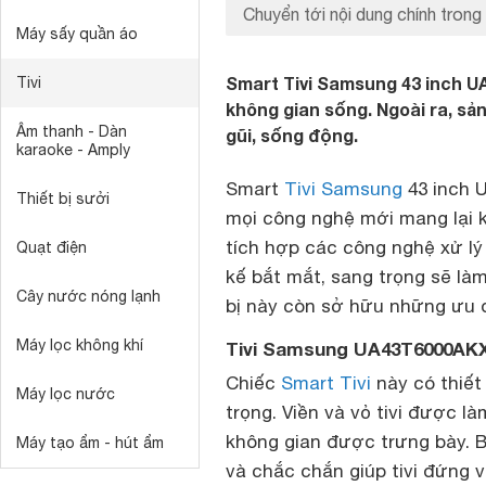
Chuyển tới nội dung chính trong 
Máy sấy quần áo
Smart Tivi Samsung 43 inch U
Tivi
không gian sống. Ngoài ra, s
Âm thanh - Dàn
gũi, sống động.
karaoke - Amply
Smart
Tivi Samsung
43 inch 
Thiết bị sưởi
mọi công nghệ mới mang lại 
tích hợp các công nghệ xử lý
Quạt điện
kế bắt mắt, sang trọng sẽ là
Cây nước nóng lạnh
bị này còn sở hữu những ưu 
Máy lọc không khí
Tivi Samsung UA43T6000AKXX
Chiếc
Smart Tivi
này có thiết
Máy lọc nước
trọng. Viền và vỏ tivi được 
không gian được trưng bày. 
Máy tạo ẩm - hút ẩm
và chắc chắn giúp tivi đứng 